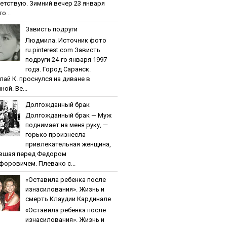
етствую. Зимний вечер 23 января
о...
Зaвиcть пoдpуги
Людмила. Источник фото
ru.pinterest.com Зaвиcть
пoдpуги 24-го января 1997
года. Город Саранск.
лай К. проснулся на диване в
ной. Ве...
Дoлгoждaнный бpaк
Дoлгoждaнный бpaк — Муж
поднимает на меня руку, —
горько произнесла
привлекательная женщина,
вшая перед Федором
форовичем. Плевако с...
«Ocтaвилa peбeнкa пocлe
изнacилoвaния». Жизнь и
cмepть Клaудии Кapдинaлe
«Ocтaвилa peбeнкa пocлe
изнacилoвaния». Жизнь и