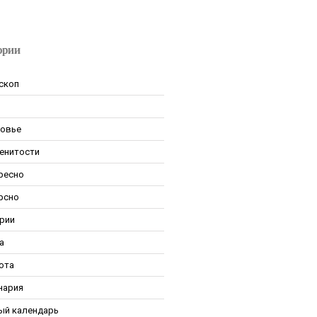
ории
скоп
овье
енитости
ресно
рсно
рии
а
ота
нария
ый календарь