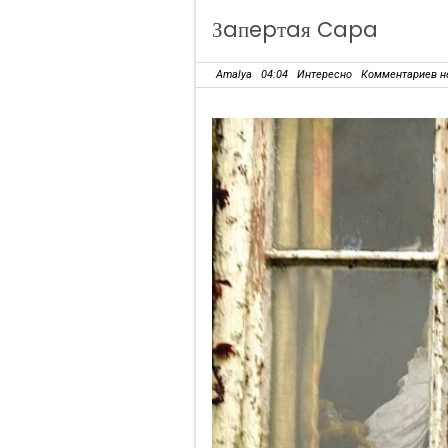
Зaпepтaя Capa
Amalya
04:04
Интересно
Комментариев н