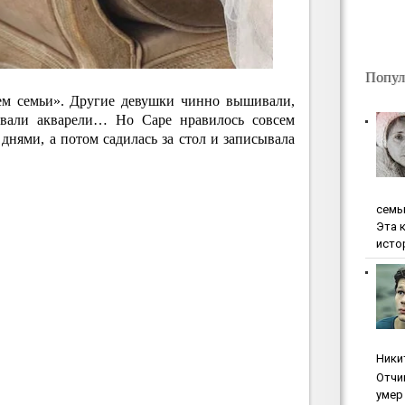
Попул
ем семьи». Другие девушки чинно вышивали,
овали акварели… Но Саре нравилось совсем
 днями, а потом садилась за стол и записывала
ceмь
Эта 
исто
Ники
Oтчи
умep 