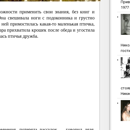
Прив
1977 г
можности применить свои знания, без книг и
Она свешивала ноги с подоконника и грустно
 ней примостилась какая-то маленькая птичка,
ра прихватила крошек после обеда и угостила
ась птичья дружба.
Нико
гости
стоя
Ники
мнения, потеряла рассудок. – говорил дядя,