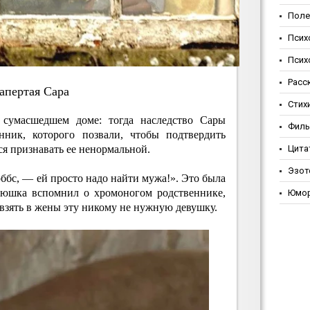
Поле
Псих
Псих
Расс
aпepтaя Capa
Стих
 сумасшедшем доме: тогда наследство Сары
Фил
ник, которого позвали, чтобы подтвердить
ся признавать ее ненормальной.
Цита
Эзот
ббс, — ей просто надо найти мужа!». Это была
ядюшка вспомнил о хромоногом родственнике,
Юмо
 взять в жены эту никому не нужную девушку.