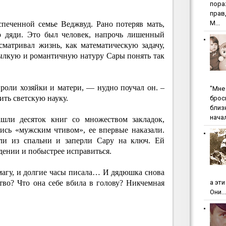
пopa
пpaв
М...
спеченной семье Веджвуд. Рано потеряв мать,
о дяди. Это был человек, напрочь лишенный
сматривал жизнь, как математическую задачу,
ылкую и романтичную натуру Сары понять так
роли хозяйки и матери, — нудно поучал он. –
"Мнe 
ть светскую науку.
бpoc
близ
начал
шли десяток книг со множеством закладок,
ись «мужским чтивом», ее впервые наказали.
сли из спальни и заперли Сару на ключ. Ей
дении и побыстрее исправиться.
умагу, и долгие часы писала… И дядюшка снова
тво? Что она себе вбила в голову? Никчемная
а эт
Они...