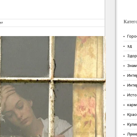
Катег
ет
Горо
зд
Здор
Знам
Инте
Инте
Исто
карм
Крас
Кули
Лунн