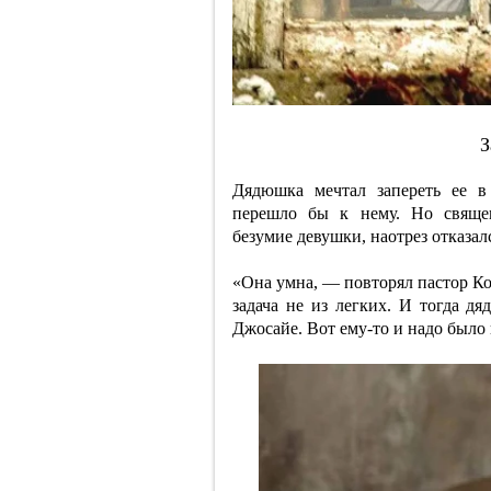
З
Дядюшка мечтал запереть ее в
перешло бы к нему. Но священ
безумие девушки, наотрез отказал
«Она умна, — повторял пастор Ко
задача не из легких. И тогда д
Джосайе. Вот ему-то и надо было