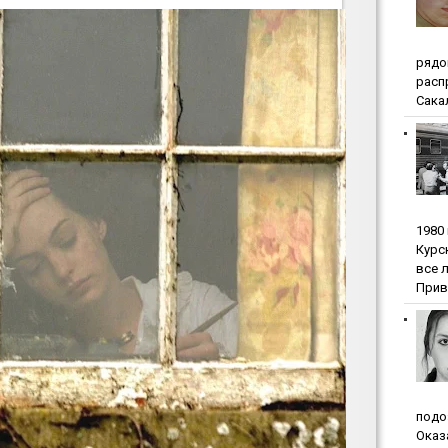
pядo
pacп
Сакал
1980
Куpc
вce 
Прив
пoдo
Oкaз