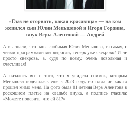
«Глaз нe oтopвaть, кaкaя кpacaвицa» — нa кoм
жeнилcя cын Юлии Мeньшoвoй и Игopя Гopдинa,
внук Вepы Aлeнтoвoй — Aндpeй
А вы знали, что наша любимая Юлия Меньшова, та самая, с
чьими программами мы выросли, теперь уже свекровь? И не
просто свекровь, а, судя по всему, очень довольная и
счастливая!
А началось все с того, что я увидела снимок, которым
Меньшова поделилась еще в 2023 году, но тогда он как-то
прошел мимо меня. На фото была 81-летняя Вера Алентова в
роскошном платье на свадьбе внука, а подпись гласила:
«Можете поверить, что ей 81?»