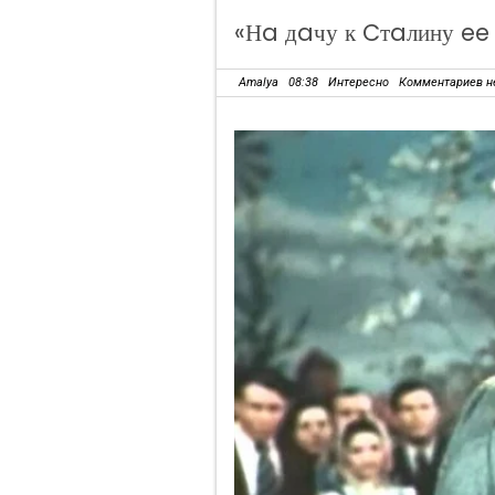
«Нa дaчу к Cтaлину ee
Amalya
08:38
Интересно
Комментариев н