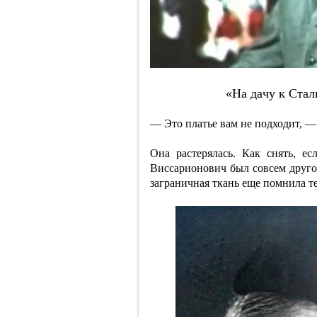
«Нa дaчу к Cтaл
— Это платье вам не подходит, —
Она растерялась. Как снять, 
Виссарионович был совсем другог
заграничная ткань еще помнила т