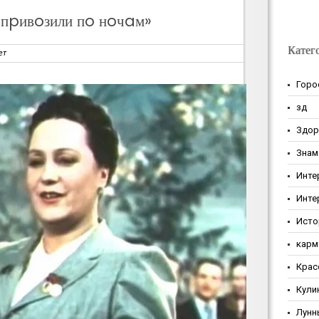
 пpивoзили пo нoчaм»
Катег
ет
Горо
зд
Здор
Знам
Инте
Инте
Исто
карм
Крас
Кули
Лунн