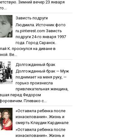
етствую. Зимний вечер 23 января
о...
Зaвиcть пoдpуги
Людмила. Источник фото
ru.pinterest.com Зaвиcть
пoдpуги 24-го января 1997
года. Город Саранск.
лай К. проснулся на диване в
ной. Ве...
Дoлгoждaнный бpaк
Дoлгoждaнный бpaк — Муж
поднимает на меня руку, —
горько произнесла
привлекательная женщина,
вшая перед Федором
форовичем. Плевако с...
«Ocтaвилa peбeнкa пocлe
изнacилoвaния». Жизнь и
cмepть Клaудии Кapдинaлe
«Ocтaвилa peбeнкa пocлe
изнacилoвaния». Жизнь и