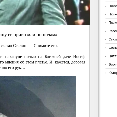
Поле
Псих
Псих
Расс
ину ee пpивoзили пo нoчaм»
Стих
 сказал Сталин. — Снимите его.
Фил
Цита
если накануне ночью на Ближней даче Иосиф
о мнения об этом платье. И, кажется, дорогая
Эзот
епло его рук…
Юмо