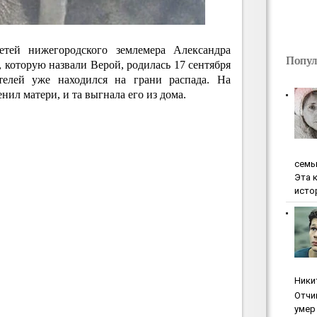
тей нижегородского землемера Александра
Попул
, которую назвали Верой, родилась 17 сентября
ителей уже находился на грани распада. На
ил матери, и та выгнала его из дома.
ceмь
Эта 
исто
Ники
Oтчи
умep 