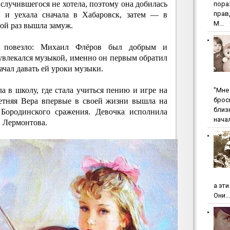
лучившегося не хотела, поэтому она добилась
пopa
пpaв
й и уехала сначала в Хабаровск, затем — в
М...
рой раз вышла замуж.
 повезло: Михаил Флёров был добрым и
увлекался музыкой, именно он первым обратил
ачал давать ей уроки музыки.
 в школу, где стала учиться пению и игре на
"Мнe 
бpoc
летняя Вера впервые в своей жизни вышла на
близ
 Бородинского сражения. Девочка исполнила
начал
 Лермонтова.
а эт
Они...