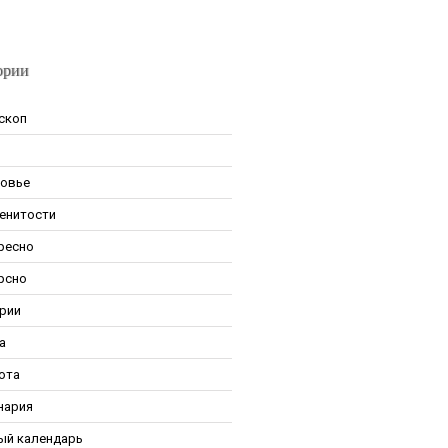
ории
скоп
овье
енитости
ресно
рсно
рии
а
ота
нария
ый календарь