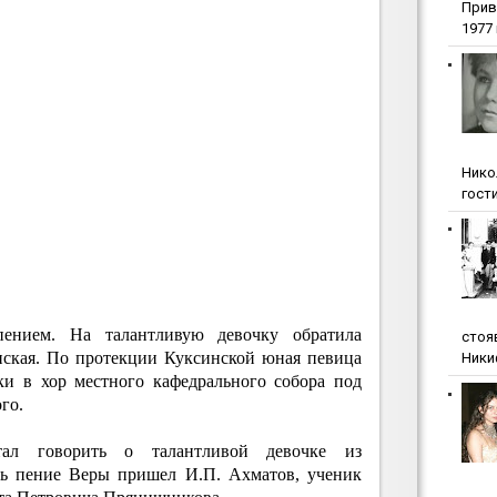
Прив
1977 г
Нико
гости
пением. На талантливую девочку обратила
стоя
нская. По протекции Куксинской юная певица
Ники
ки в хор местного кафедрального собора под
го.
тал говорить о талантливой девочке из
ть пение Веры пришел И.П. Ахматов, ученик