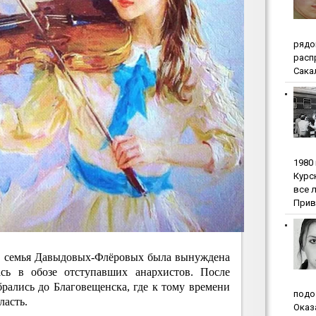
pядo
pacп
Сакал
1980
Куpc
вce 
Прив
ы семья Давыдовых-Флёровых была вынуждена
ась в обозе отступавших анархистов. После
ались до Благовещенска, где к тому времени
пoдo
ласть.
Oкaз