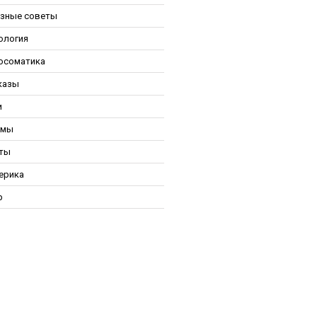
зные советы
ология
осоматика
казы
и
ьмы
ты
ерика
р