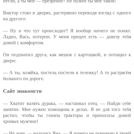
петли, а ты мне — презрение? Не нужен ты мне такой!
Виктор стоял в дверях, растерянно переводя взгляд с одного
на другого:
— Ну и что тут происходит? Я вообще ничего не понял.
Ладно, Вась, потерпи. У меня прицеп есть — довезу тебя
домой с комфортом.
Он подхватил друга, как мешок с картошкой, и потащил к
двери:
— А ты, хозяйка, постель постели в тележку! А то растрясём
больного по дороге.
Сайт знакомств
— Хватит валять дурака, — настаивал отец. — Найди себе
занятие. Мне нужен помощник в делах. Я не для того тебя
растил, чтобы ты гоняла тракторы и приносила домой
хромых мужчин!
— Не хочу, — надулась Яна. — Я ничего не понимаю в твоей