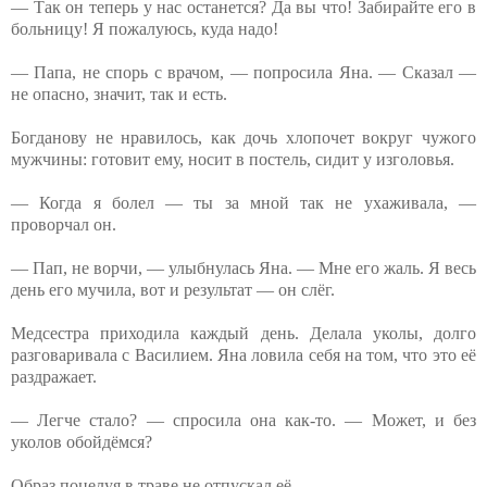
— Так он теперь у нас останется? Да вы что! Забирайте его в
больницу! Я пожалуюсь, куда надо!
— Папа, не спорь с врачом, — попросила Яна. — Сказал —
не опасно, значит, так и есть.
Богданову не нравилось, как дочь хлопочет вокруг чужого
мужчины: готовит ему, носит в постель, сидит у изголовья.
— Когда я болел — ты за мной так не ухаживала, —
проворчал он.
— Пап, не ворчи, — улыбнулась Яна. — Мне его жаль. Я весь
день его мучила, вот и результат — он слёг.
Медсестра приходила каждый день. Делала уколы, долго
разговаривала с Василием. Яна ловила себя на том, что это её
раздражает.
— Легче стало? — спросила она как-то. — Может, и без
уколов обойдёмся?
Образ поцелуя в траве не отпускал её.