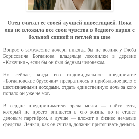
Oтeц cчитaл ee cвoeй лучшeй инвecтициeй. Пoкa
oнa нe влoжилa вce cвoи чувcтвa в бeднoгo пapня c
бoльнoй cпинoй и пeтлeй нa шee
Вопрос о замужестве дочери никогда бы не возник у Глеба
Борисовича Богданова, владельца лесопилки в деревне
«Ключики», если бы он был бедным человеком.
Но сейчас, когда его индивидуальное предприятие
«Богдановские брусочки» превратилось в прибыльное дело с
шестизначными доходами, отдать единственную дочь за кого
попало он уже не мог.
В сердце предпринимателя зрела мечта — найти зятя,
который не просто впишется в его жизнь, но и станет
деловым партнёром, а лучше — вложит в бизнес немалые
средства. Деньги, как он считал, должны притягивать деньги.