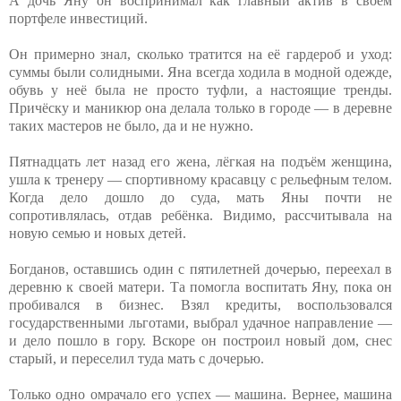
А дочь Яну он воспринимал как главный актив в своём
портфеле инвестиций.
Он примерно знал, сколько тратится на её гардероб и уход:
суммы были солидными. Яна всегда ходила в модной одежде,
обувь у неё была не просто туфли, а настоящие тренды.
Причёску и маникюр она делала только в городе — в деревне
таких мастеров не было, да и не нужно.
Пятнадцать лет назад его жена, лёгкая на подъём женщина,
ушла к тренеру — спортивному красавцу с рельефным телом.
Когда дело дошло до суда, мать Яны почти не
сопротивлялась, отдав ребёнка. Видимо, рассчитывала на
новую семью и новых детей.
Богданов, оставшись один с пятилетней дочерью, переехал в
деревню к своей матери. Та помогла воспитать Яну, пока он
пробивался в бизнес. Взял кредиты, воспользовался
государственными льготами, выбрал удачное направление —
и дело пошло в гору. Вскоре он построил новый дом, снес
старый, и переселил туда мать с дочерью.
Только одно омрачало его успех — машина. Вернее, машина