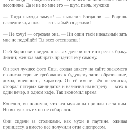
лесопилке. Да и не по мне это — шум, пыль, мужики.
— Тогда выходи замуж! — выпалил Богданов. — Родишь
наследника, а пока — зять займётся делами!
— Не хочу! — отрезала она. — Ни один твой идеальный зять
мне не подойдёт! Ты всех отсеиваешь!
Глеб Борисович видел: в глазах дочери нет интереса к браку.
Значит, жениха выбирать придётся ему самому.
Он взял лучшее фото Яны, создал анкету на сайте знакомств
и описал строгие требования к будущему зятю: образование,
доход, внешность, характер. От её имени вёл переписки,
отобрал пятерых кандидатов и назначил им встречу — всех в
один вечер, в одном кафе. Так экономил время.
Конечно, он понимал, что эти мужчины пришли не за ним.
Но выпускать их он не собирался.
Они сидели за столиками, как мухи в паутине, ожидая
принцессу, а вместо неё получили отца с допросом.