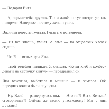
— Подарил Витя.
— А, кормит тебя, дружок. Так и живёшь: тут постригут, там
накормят. Наверное, поэтому жена и ушла.
Василий перестал жевать. Глаза его потемнели.
— Ты всё знаешь, умная. А сама — на отцовских хлебах
сидишь.
— Что?! — вспыхнула Яна.
— Твой телефон пиликал. Я слышал: «Купи хлеб и колбасу,
деньги на карточку кинул» — передразнил он.
Яна вскочила, выбежала к машине — и замерла. Оба
передних колеса были спущены.
— Ну, Вася! — развернулась она. — Это ты?! Вы с Витькой
сговорились?! Сейчас же звоню участковому! Мы с ним
дружим!