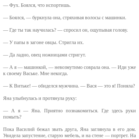
— Фух. Боялся, что испортишь.
— Боялся, — буркнула она, стряхивая волосы с машинки.
— Где ты так научилась? — спросил он, ощупывая голову.
— У папы в загоне овцы. Стригла их.
— Да ладно, овец ножницами стригут.
— А я — машинкой, — невозмутимо соврала она. — Иди уже
к своему Ваське. Мне некогда.
— К Витьке! — обиделся мужчина. — Вася — это я! Поняла?
Яна улыбнулась и протянула руку:
— А я — Яна. Приятно познакомиться. Где здесь руки
помыть?
Пока Василий бежал звать друга, Яна заглянула в его дом.
Увидела запустение, старую мебель, и на стене — портрет. На