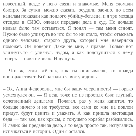
известный, везде у него связи и знакомые. Меня сломали
быстро. За сутки, можно сказать, осудили заочно, по всем
каналам показали как подлого убийцу-беглеца, и я три месяца
отсидел в СИЗО, ожидая передачи дела в суд. Но дольше
нельзя было там оставаться. Я понял — там меня сгноят.
Нужно было улизнуть во что бы то ни стало, чтобы отыскать
одного человека, старого друга, который мне наверняка
поможет. Он поверит. Даже не мне, а правде. Только вот
улизнуть-то я улизнул, чудом, а как подступиться к нему
теперь — пока не знаю. Ищу путь.
– Что ж, если всё так, как ты описываешь, то правда
восторжествует. Всё наладится, вот увидишь.
– Эх, Анна Федоровна, мне бы вашу уверенность! — горько
усмехнулся он. — Я ведь тоже не из простых был: глупый,
ослепленный деньгами. Полагал, раз у меня капитал, то
больше ничего и не требуется, все сами ко мне на поклон
придут, будут ценить и уважать. А как пришла настоящая
беда — так все, как крысы, с тонущего корабля разбежались.
И ладно бы предали за дело, а то ведь просто так, испугались
испачкаться в истории. Один я остался.