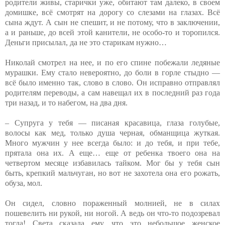
родители живы, старички уже, обитают там далеко, в своем
домишке, всё смотрят на дорогу со слезами на глазах. Всё
сына ждут. А сын не спешит, и не потому, что в заключении,
а и раньше, до всей этой канители, не особо-то и торопился.
Деньги присылал, да не это старикам нужно…
Николай смотрел на нее, и по его спине побежали ледяные
мурашки. Ему стало невероятно, до боли в горле стыдно —
всё было именно так, слово в слово. Он исправно отправлял
родителям переводы, а сам навещал их в последний раз года
три назад, и то набегом, на два дня.
– Супруга у тебя — писаная красавица, глаза голубые,
волосы как мед, только душа черная, обманщица жуткая.
Много мужчин у нее всегда было: и до тебя, и при тебе,
прятала она их. А еще… еще от ребенка твоего она на
четвертом месяце избавилась тайком. Мог бы у тебя сын
быть, крепкий мальчуган, но вот не захотела она его рожать,
обуза, мол.
Он сидел, словно пораженный молнией, не в силах
пошевелить ни рукой, ни ногой. А ведь он что-то подозревал
тогда! Света сказала ему, что это небольшое женское