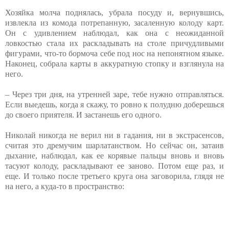
Хозяйка молча поднялась, убрала посуду и, вернувшись,
извлекла из комода потрепанную, засаленную колоду карт.
Он с удивлением наблюдал, как она с неожиданной
ловкостью стала их раскладывать на столе причудливыми
фигурами, что-то бормоча себе под нос на непонятном языке.
Наконец, собрала карты в аккуратную стопку и взглянула на
него.
– Через три дня, на утренней заре, тебе нужно отправляться.
Если выедешь, когда я скажу, то ровно к полудню доберешься
до своего приятеля. И застанешь его одного.
Николай никогда не верил ни в гадания, ни в экстрасенсов,
считая это дремучим шарлатанством. Но сейчас он, затаив
дыхание, наблюдал, как ее корявые пальцы вновь и вновь
тасуют колоду, раскладывают ее заново. Потом еще раз, и
еще. И только после третьего круга она заговорила, глядя не
на него, а куда-то в пространство: