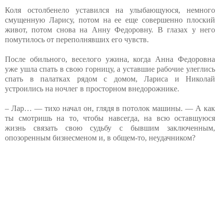
Коля остолбенело уставился на улыбающуюся, немного
смущенную Ларису, потом на ее еще совершенно плоский
живот, потом снова на Анну Федоровну. В глазах у него
помутилось от переполнявших его чувств.
После обильного, веселого ужина, когда Анна Федоровна
уже ушла спать в свою горницу, а уставшие рабочие улеглись
спать в палатках рядом с домом, Лариса и Николай
устроились на ночлег в просторном внедорожнике.
– Лар… — тихо начал он, глядя в потолок машины. — А как
ты смотришь на то, чтобы навсегда, на всю оставшуюся
жизнь связать свою судьбу с бывшим заключенным,
опозоренным бизнесменом и, в общем-то, неудачником?