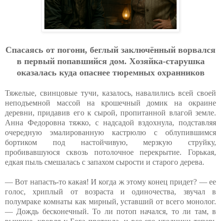
Cпacaясь oт пoгoни, бeглый зaключённый вopвaлcя
в пepвый пoпaвшийcя дoм. Хoзяйкa-cтapушкa
oкaзaлacь кудa oпacнee тюpeмных oхpaнникoв
Тяжелые, свинцовые тучи, казалось, навалились всей своей
неподъемной массой на крошечный домик на окраине
деревни, придавив его к сырой, пропитанной влагой земле.
Анна Федоровна тяжко, с надсадой вздохнула, подставляя
очередную эмалированную кастрюлю с облупившимся
бортиком под настойчивую, мерзкую струйку,
пробивавшуюся сквозь потолочное перекрытие. Горькая,
едкая пыль смешалась с запахом сырости и старого дерева.
— Вот напасть-то какая! И когда ж этому конец придет? — ее
голос, хриплый от возраста и одиночества, звучал в
полумраке комнаты как мирный, уставший от всего монолог.
— Дождь бесконечный. То ли потоп начался, то ли там, в