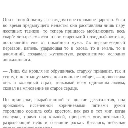
Она с тоской окинула взглядом свое скромное царство. Если
во время предыдущего ненастья она расставляла лишь пару
жестяных тазиков, то теперь пришлось мобилизовать весь
скарб: четыре емкости плюс старенький походный котелок,
доставшийся еще от покойного мужа. Их неравномерный
перезвон, капель, ударяющая то в олово, то в эмаль, то в
алюминий, создавала жутковатую, разрозненную мелодию
апокалипсиса.
— Лишь бы кровля не обрушилась, старуху придавит, так и
сгину, и не отыщут меня, пока вонь не пойдет, — прошептала
она, и холодный страх, знакомый всем одиноким людям,
сковал на мгновение ее старое сердце.
По привычке, выработанной за долгие десятилетия, она
дрожащей, иссеченной коричневыми пятнами рукой
торопливо осенила себя крестом, как раз в тот миг, когда
снаружи, прямо над крышей, прогремел оглушительный,
разрывающий небо и сознание раскат. Казалось, небесная