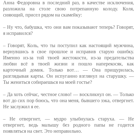
Анна Федоровна в последний раз, в качестве исключения,
разложила на столе свою потрепанную колоду. Коля,
сияющий, присел рядом на скамейку:
– Ну что, бабушка, что они вам показывают теперь? Говорят,
я исправился?
– Говорят, Коль, что ты поступил как настоящий мужчина,
вернувшись в свое прошлое и исправив старую ошибку.
Именно из-за той твоей жестокости, из-за предательства
любви всё в твоей жизни и пошло наперекосяк, как
карточный домик. Только вот… — Она прищурилась,
разглядывая карты. Он испуганно взглянул на старушку. —
Ты жениться собираешься на моей гостье?
– Да хоть сейчас, честное слово! — воскликнул он. — Только
вот до сих пор боюсь, что она меня, бывшего зэка, отвергнет.
Не заслужил я ее.
– Не отвергнет, — мудро улыбнулась старуха. — Не
отвергнет, ведь малышу без родного папы не годится
появляться на свет. Это неправильно.