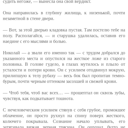
судить негоже, — вынесла она свой вердикт.
Она направилась в глубину жилища, к низенькой, почти
незаметной в стене двери.
— Вот, за этой дверью кладовка пустая. Там постелю тебе на
полу. Располагайся, — и старушка удалилась, оставив его
наедине с его мыслями и болью.
Николай — а звали его именно так — с трудом добрался до
указанного места и опустился на жесткое ложе из старого
половика. В голове гудело, в глазах мутилось и плыло от
усталости и потери крови. Он с усилием отодвинул мокрую,
прилипшую к телу рубаху — весь бок был пропитан темно-
бурым, почти черным оттенком засохшей и свежей крови.
— Чтоб тебя, чтоб вас всех… — прошептал он сквозь зубы,
чувствуя, как подкатывает тошнота.
С нечеловеческим усилием стянув с себя грубое, промокшее
облачение, он просто рухнул на спину поверх жесткого,
колючего покрывала. Сознание начало уплывать, его
затягивала вязкая, черная трясина. Он ощущал, будто не