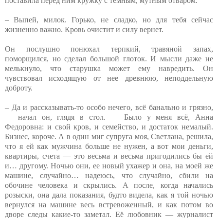
поставила перед ним кружку с темным, мутным отваром.
– Выпей, милок. Горько, не сладко, но для тебя сейчас
жизненно важно. Кровь очистит и силу вернет.
Он послушно понюхал терпкий, травяной запах,
поморщился, но сделал большой глоток. И мысли даже не
мелькнуло, что старушка может ему навредить. Он
чувствовал исходящую от нее древнюю, неподдельную
доброту.
– Да и рассказывать-то особо нечего, всё банально и грязно,
— начал он, глядя в стол. — Было у меня всё, Анна
Федоровна: и свой кров, и семейство, и достаток немалый.
Бизнес, короче. А в один миг супруга моя, Светлана, решила,
что я ей как мужчина больше не нужен, а вот мои деньги,
квартиры, счета — это весьма и весьма пригодились бы ей
и… другому. Ночью они, ее новый ухажер и она, на моей же
машине, случайно… надеюсь, что случайно, сбили на
обочине человека и скрылись. А после, когда начались
розыски, она дала показания, будто видела, как я той ночью
вернулся на машине весь встревоженный, и как потом во
дворе следы какие-то заметал. Её любовник — журналист