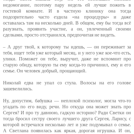
недомогание, поэтому пару недель ей лучше пожить в
гостевой комнате. И в частную клинику она тогда
подозрительно часто ездила «на процедуры» и даже
оставалась там на несколько дней. В общем, ему бы тогда всё
разузнать, проявить участие, а он, увлеченный своими
сделками, просто отстранился, предпочитая не видеть.
– А друг твой, к которому ты идешь, — он переживает за
тебя, ищет тебя уже который месяц, и у него уже кое-что есть,
улики. Поможет он тебе, выручит, даже не вспомнит про
старую обиду, которую ты ему когда-то причинил, ему и его
семье. Он человек добрый, прощающий.
Николай едва не упал со стула. Волосы на его голове
зашевелились.
Ну, допустим, бабушка — неплохой психолог, могла что-то
угадать по его виду, речи. Но откуда она может знать про
Сергея? И про ту давнюю, гадкую историю? Ради Светки он
тогда бросил сестру своего лучшего друга Сергея, Ларису, с
которой встречался несколько лет и уже подумывал о семье.
А Светлана появилась как яркая, дорогая игрушка. И он,