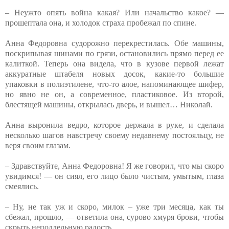
– Неужто опять война какая? Или начальство какое? —
прошептала она, и холодок страха пробежал по спине.
Анна Федоровна судорожно перекрестилась. Обе машины,
поскрипывая шинами по грязи, остановились прямо перед ее
калиткой. Теперь она видела, что в кузове первой лежат
аккуратные штабеля новых досок, какие-то большие
упаковки в полиэтилене, что-то алое, напоминающее шифер,
но явно не он, а современное, пластиковое. Из второй,
блестящей машины, открылась дверь, и вышел… Николай.
Анна выронила ведро, которое держала в руке, и сделала
несколько шагов навстречу своему недавнему постояльцу, не
веря своим глазам.
– Здравствуйте, Анна Федоровна! Я же говорил, что мы скоро
увидимся! — он сиял, его лицо было чистым, умытым, глаза
смеялись.
– Ну, не так уж и скоро, милок – уже три месяца, как ты
сбежал, прошло, — ответила она, сурово хмуря брови, чтобы
скрыть неподдельную радость.