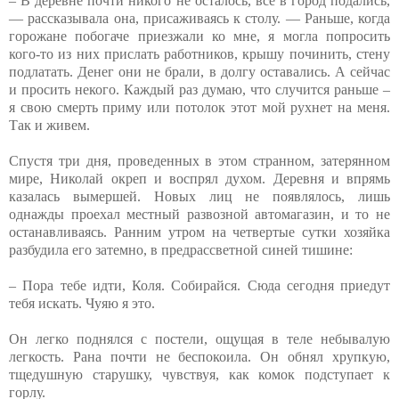
– В деревне почти никого не осталось, все в город подались,
— рассказывала она, присаживаясь к столу. — Раньше, когда
горожане побогаче приезжали ко мне, я могла попросить
кого-то из них прислать работников, крышу починить, стену
подлатать. Денег они не брали, в долгу оставались. А сейчас
и просить некого. Каждый раз думаю, что случится раньше –
я свою смерть приму или потолок этот мой рухнет на меня.
Так и живем.
Спустя три дня, проведенных в этом странном, затерянном
мире, Николай окреп и воспрял духом. Деревня и впрямь
казалась вымершей. Новых лиц не появлялось, лишь
однажды проехал местный развозной автомагазин, и то не
останавливаясь. Ранним утром на четвертые сутки хозяйка
разбудила его затемно, в предрассветной синей тишине:
– Пора тебе идти, Коля. Собирайся. Сюда сегодня приедут
тебя искать. Чуяю я это.
Он легко поднялся с постели, ощущая в теле небывалую
легкость. Рана почти не беспокоила. Он обнял хрупкую,
тщедушную старушку, чувствуя, как комок подступает к
горлу.