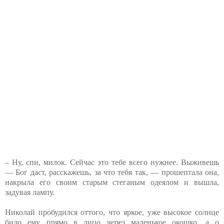
– Ну, спи, милок. Сейчас это тебе всего нужнее. Выживешь
— Бог даст, расскажешь, за что тебя так, — прошептала она,
накрыла его своим старым стеганым одеялом и вышла,
задувая лампу.
Николай пробудился оттого, что яркое, уже высокое солнце
било ему прямо в лицо через маленькое окошко, а о