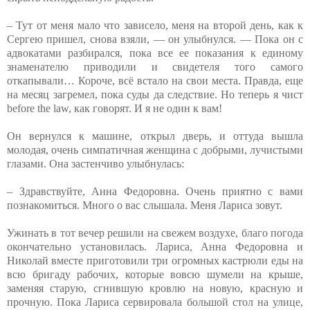
– Тут от меня мало что зависело, меня на второй день, как к
Сергею пришел, снова взяли, — он улыбнулся. — Пока он с
адвокатами разбирался, пока все ее показания к единому
знаменателю приводили и свидетеля того самого
откапывали… Короче, всё встало на свои места. Правда, еще
на месяц загремел, пока суды да следствие. Но теперь я чист
before the law, как говорят. И я не один к вам!
Он вернулся к машине, открыл дверь, и оттуда вышла
молодая, очень симпатичная женщина с добрыми, лучистыми
глазами. Она застенчиво улыбнулась:
– Здравствуйте, Анна Федоровна. Очень приятно с вами
познакомиться. Много о вас слышала. Меня Лариса зовут.
Ужинать в тот вечер решили на свежем воздухе, благо погода
окончательно установилась. Лариса, Анна Федоровна и
Николай вместе приготовили три огромных кастрюли еды на
всю бригаду рабочих, которые вовсю шумели на крыше,
заменяя старую, сгнившую кровлю на новую, красную и
прочную. Пока Лариса сервировала большой стол на улице,