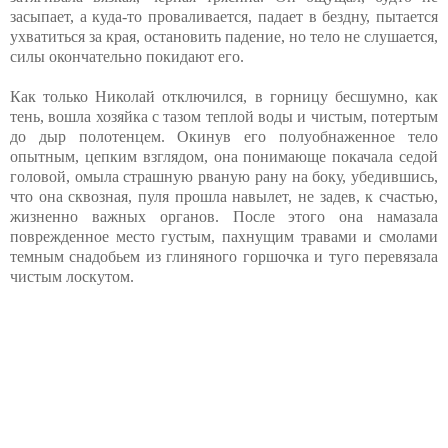
засыпает, а куда-то проваливается, падает в бездну, пытается
ухватиться за края, остановить падение, но тело не слушается,
силы окончательно покидают его.
Как только Николай отключился, в горницу бесшумно, как
тень, вошла хозяйка с тазом теплой воды и чистым, потертым
до дыр полотенцем. Окинув его полуобнаженное тело
опытным, цепким взглядом, она понимающе покачала седой
головой, омыла страшную рваную рану на боку, убедившись,
что она сквозная, пуля прошла навылет, не задев, к счастью,
жизненно важных органов. После этого она намазала
поврежденное место густым, пахнущим травами и смолами
темным снадобьем из глиняного горшочка и туго перевязала
чистым лоскутом.