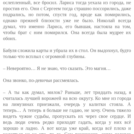
ослепленный, все бросил. Лариса тогда уехала из города, не
простив его. Они с Сергеем тогда страшно поссорились, даже
подрались, но потом, спустя год, вроде как помирились,
однако прежней близости уже не было. Николай всегда
думал, что именно Лариса, его бывшая, настояла на том,
чтобы брат с ним помирился. Она всегда была мудрее их
обоих.
Бабуля сложила карты и убрала их в стол. Он выдохнул, будто
только что всплыл с огромной глубины.
– Невероятно… Я не знаю, что сказать. Это магия…
Она звонко, по-девичьи рассмеялась.
– А ты как думал, милок? Раньше, лет тридцать назад, я
считалась лучшей ворожеей на всю округу. Ко мне из города
на лимузинах приезжали, очередь у калитки стояла. А
теперь… А теперь я больше не гадаю, не хочу. Очень тяжело
видеть чужие судьбы, пропускать их через свое сердце. И
ведь люди очень редко приходят гадать, когда у них всё
хорошо и ладно. А вот когда уже край, когда всё плохо и