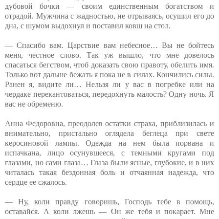
дубовой бочки — своим единственным богатством и
отрадой. Мужчина с жадностью, не отрываясь, осушил его до
дна, с шумом выдохнул и поставил ковш на стол.
— Спасибо вам. Царствие вам небесное… Вы не бойтесь
меня, честное слово. Так уж вышло, что мне довелось
спасаться бегством, чтоб доказать свою правоту, обелить имя.
Только вот дальше бежать я пока не в силах. Кончились силы.
Ранен я, видите ли… Нельзя ли у вас в погребке или на
чердаке перекантоваться, передохнуть малость? Одну ночь. Я
вас не обременю.
Анна Федоровна, преодолев остатки страха, приблизилась и
внимательно, пристально оглядела беглеца при свете
керосиновой лампы. Одежда на нем была порвана и
испачкана, лицо осунувшееся, с темными кругами под
глазами, но сами глаза… Глаза были ясные, глубокие, и в них
читалась такая бездонная боль и отчаянная надежда, что
сердце ее сжалось.
— Ну, коли правду говоришь, Господь тебе в помощь,
оставайся. А коли лжешь — Он же тебя и покарает. Мне