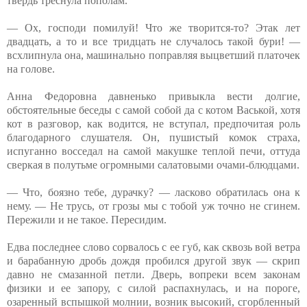
твердь треснула пополам.
— Ох, господи помилуй! Что же творится-то? Этак лет
двадцать, а то и все тридцать не случалось такой бури! —
всхлипнула она, машинально поправляя выцветший платочек
на голове.
Анна Федоровна давненько привыкла вести долгие,
обстоятельные беседы с самой собой да с котом Васькой, хотя
кот в разговор, как водится, не вступал, предпочитая роль
благодарного слушателя. Он, пушистый комок страха,
испуганно восседал на самой макушке теплой печи, оттуда
сверкая в полутьме огромными салатовыми очами-блюдцами.
— Что, боязно тебе, дурачку? — ласково обратилась она к
нему. — Не трусь, от грозы мы с тобой уж точно не сгинем.
Пережили и не такое. Пересидим.
Едва последнее слово сорвалось с ее губ, как сквозь вой ветра
и барабанную дробь дождя пробился другой звук — скрип
давно не смазанной петли. Дверь, вопреки всем законам
физики и ее запору, с силой распахнулась, и на пороге,
озаренный вспышкой молнии, возник высокий, сгорбленный