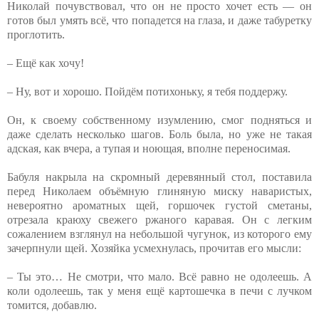
Николай почувствовал, что он не просто хочет есть — он
готов был умять всё, что попадется на глаза, и даже табуретку
проглотить.
– Ещё как хочу!
– Ну, вот и хорошо. Пойдём потихоньку, я тебя поддержу.
Он, к своему собственному изумлению, смог подняться и
даже сделать несколько шагов. Боль была, но уже не такая
адская, как вчера, а тупая и ноющая, вполне переносимая.
Бабуля накрыла на скромный деревянный стол, поставила
перед Николаем объёмную глиняную миску наваристых,
невероятно ароматных щей, горшочек густой сметаны,
отрезала краюху свежего ржаного каравая. Он с легким
сожалением взглянул на небольшой чугунок, из которого ему
зачерпнули щей. Хозяйка усмехнулась, прочитав его мысли:
– Ты это… Не смотри, что мало. Всё равно не одолеешь. А
коли одолеешь, так у меня ещё картошечка в печи с лучком
томится, добавлю.