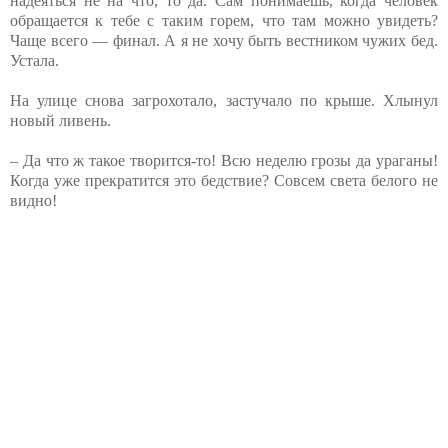
надеяться не на что, то да. Сам понимаешь, когда человек
обращается к тебе с таким горем, что там можно увидеть?
Чаще всего — финал. А я не хочу быть вестником чужих бед.
Устала.
На улице снова загрохотало, застучало по крыше. Хлынул
новый ливень.
– Да что ж такое творится-то! Всю неделю грозы да ураганы!
Когда уже прекратится это бедствие? Совсем света белого не
видно!