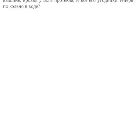
вышине, кровля у Бога протекла, и все его угодники теперь
по колено в воде?