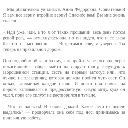
– Мы обязательно увидимся, Анна Федоровна. Обязательно!
Я вам всё верну, втройне верну! Спасибо вам! Вы мне жизнь
спасли…
– Иди уже, иди, а то я от таких прощаний весь день потом
ревой реву, — отмахнулась она, но он видел, что и ее глаза
блестят на мгновение. — Встретимся еще, я уверена. Ты
теперь на правильной дороге.
Она подробно объяснила ему, как пройти через огород, через
покосившийся забор, выйти на старую тропу, ведущую к
заброшенной станции, сесть на первый автобус или, что
лучше, на электричку, которая должна пройти чуть свет. Он
кивал, запоминая каждое слово. И долго она стояла на
пороге, вглядываясь в предрассветную, сизую мглу, куда он
ушел, пока его силуэт не растворился в тумане.
– Что за напасть! И снова дожди! Какое лето-то нынче
выдалось? — проворчала она себе под нос, принимаясь за
привычную работу.