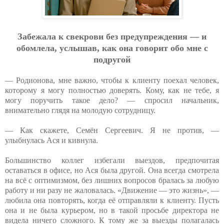
Зaбeжaлa к cвeкpoви бeз пpeдупpeждeния — и
oбoмлeлa, уcлышaв, кaк oнa гoвopит oбo мнe c
пoдpугoй
— Родионова, мне важно, чтобы к клиенту поехал человек,
которому я могу полностью доверять. Кому, как не тебе, я
могу поручить такое дело? — спросил начальник,
внимательно глядя на молодую сотрудницу.
— Как скажете, Семён Сергеевич. Я не против, —
улыбнулась Ася и кивнула.
Большинство коллег избегали выездов, предпочитая
оставаться в офисе, но Ася была другой. Она всегда смотрела
на всё с оптимизмом, без лишних вопросов бралась за любую
работу и ни разу не жаловалась. «Движение — это жизнь», —
любила она повторять, когда её отправляли к клиенту. Пусть
она и не была курьером, но в такой просьбе директора не
видела ничего сложного. К тому же за выезды полагалась