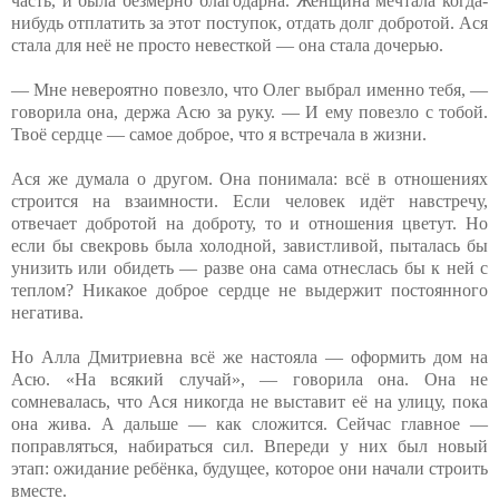
часть, и была безмерно благодарна. Женщина мечтала когда-
нибудь отплатить за этот поступок, отдать долг добротой. Ася
стала для неё не просто невесткой — она стала дочерью.
— Мне невероятно повезло, что Олег выбрал именно тебя, —
говорила она, держа Асю за руку. — И ему повезло с тобой.
Твоё сердце — самое доброе, что я встречала в жизни.
Ася же думала о другом. Она понимала: всё в отношениях
строится на взаимности. Если человек идёт навстречу,
отвечает добротой на доброту, то и отношения цветут. Но
если бы свекровь была холодной, завистливой, пыталась бы
унизить или обидеть — разве она сама отнеслась бы к ней с
теплом? Никакое доброе сердце не выдержит постоянного
негатива.
Но Алла Дмитриевна всё же настояла — оформить дом на
Асю. «На всякий случай», — говорила она. Она не
сомневалась, что Ася никогда не выставит её на улицу, пока
она жива. А дальше — как сложится. Сейчас главное —
поправляться, набираться сил. Впереди у них был новый
этап: ожидание ребёнка, будущее, которое они начали строить
вместе.