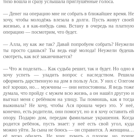
тихо вошла и сразу услышала приглушённые голоса.
— Денег на операцию мне не собрать в ближайшее время. Не
хочу, чтобы молодёжь влезала в долги. Пусть живут своей
жизнью, а я как-нибудь сама. Встану в очередь на платную
операцию — посмотрим, что будет.
— Алла, ну как же так? Давай попробуем собрать? Неужели
ты просто сдашься? Ты ведь ещё молода! Неужели будешь
смотреть, как всё заканчивается?
— Что ж поделать… Как судьба решит, так и будет. Но одно я
хочу успеть — уладить вопрос с наследством. Решила
оформить дарственную на дом в пользу Аси. У них с Олегом
всё хорошо, но… мужчины — они непостоянны. Я ведь тоже
думала, что пройду с мужем всю жизнь, а он нашёл другую и
выгнал меня с ребёнком на улицу. Ты помнишь, как я тогда
выживала? Не хочу, чтобы Ася прошла через это. У неё,
конечно, есть родители, они помогут, но и я хочу оставить ей
опору. Подарю дом, передам фамильные украшения. Когда
родится ребёнок, пусть знает: у неё есть свой угол, куда
можно уйти. За сына не боюсь — он справится. А женщина…
её легко обидеть. Не хочу думать о плохом, но лучше