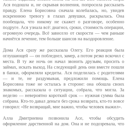
Ася подошла и, не скрывая волнения, попросила рассказать
правду. Елена Борисовна сначала колебалась, но, увидев
искреннюю тревогу в глазах девушки, раскрылась. Она
пообещала, что никому не скажет о разговоре, особенно
подруге. Ася узнала всё: диагноз, сроки, стоимость операции,
огромную очередь. Всё зависело от скорости — чем раньше
начнётся лечение, тем больше шансов на выздоровление.
Дома Ася сразу же рассказала Олегу. Его реакция была
оглушающей — он побледнел, замер, а потом резко вскочил с
места. В ту же ночь он начал звонить друзьям, просить о
займах, искать выход. На следующий день они вместе пошли
в банки, оформляли кредиты. Ася поделилась с родителями
— и те, не раздумывая, предложили помощь. Елена
Борисовна тоже не осталась в стороне: она обошла своих
знакомых, рассказала о ситуации, собрала, что могла. За
неделю — невероятно короткий срок — нужная сумма была
собрана. Кто-то давал деньги без срока возврата, кто-то вовсе
говорил: «Не возвращай, мне важно, чтобы человек выжил».
Алла Дмитриевна позвонила Асе, чтобы обсудить
оформление дарственной на дом. Она и не подозревала, что