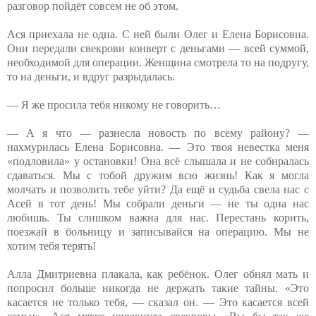
разговор пойдёт совсем не об этом.
Ася приехала не одна. С ней были Олег и Елена Борисовна.
Они передали свекрови конверт с деньгами — всей суммой,
необходимой для операции. Женщина смотрела то на подругу,
то на деньги, и вдруг разрыдалась.
— Я же просила тебя никому не говорить…
— А я что — разнесла новость по всему району? —
нахмурилась Елена Борисовна. — Это твоя невестка меня
«подловила» у остановки! Она всё слышала и не собиралась
сдаваться. Мы с тобой дружим всю жизнь! Как я могла
молчать и позволить тебе уйти? Да ещё и судьба свела нас с
Асей в тот день! Мы собрали деньги — не ты одна нас
любишь. Ты слишком важна для нас. Перестань корить,
поезжай в больницу и записывайся на операцию. Мы не
хотим тебя терять!
Алла Дмитриевна плакала, как ребёнок. Олег обнял мать и
попросил больше никогда не держать такие тайны. «Это
касается не только тебя, — сказал он. — Это касается всей