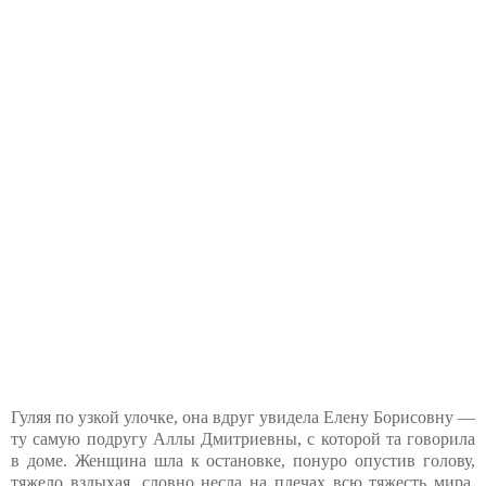
Гуляя по узкой улочке, она вдруг увидела Елену Борисовну —
ту самую подругу Аллы Дмитриевны, с которой та говорила
в доме. Женщина шла к остановке, понуро опустив голову,
тяжело вздыхая, словно несла на плечах всю тяжесть мира.