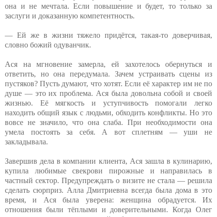
она и не мечтала. Если повышение и будет, то только за
заслуги и доказанную компетентность.
— Ей же в жизни тяжело придётся, такая-то доверчивая,
словно божий одуванчик.
Ася на мгновение замерла, ей захотелось обернуться и
ответить, но она передумала. Зачем устраивать сцены из
пустяков? Пусть думают, что хотят. Если её характер им не по
душе — это их проблема. Ася была довольна собой и своей
жизнью. Её мягкость и уступчивость помогали легко
находить общий язык с людьми, обходить конфликты. Но это
вовсе не значило, что она слаба. При необходимости она
умела постоять за себя. А вот сплетням — уши не
закладывала.
Завершив дела в компании клиента, Ася зашла в кулинарию,
купила любимые свекрови пирожные и направилась в
частный сектор. Предупреждать о визите не стала — решила
сделать сюрприз. Алла Дмитриевна всегда была дома в это
время, и Ася была уверена: женщина обрадуется. Их
отношения были тёплыми и доверительными. Когда Олег