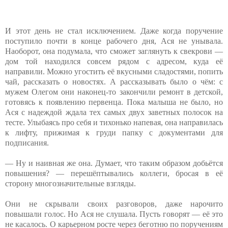
И этот день не стал исключением. Даже когда поручение
поступило почти в конце рабочего дня, Ася не унывала.
Наоборот, она подумала, что сможет заглянуть к свекрови —
дом той находился совсем рядом с адресом, куда её
направили. Можно угостить её вкусными сладостями, попить
чай, рассказать о новостях. А рассказывать было о чём: с
мужем Олегом они наконец-то закончили ремонт в детской,
готовясь к появлению первенца. Пока малыша не было, но
Ася с надеждой ждала тех самых двух заветных полосок на
тесте. Улыбаясь про себя и тихонько напевая, она направилась
к лифту, прижимая к груди папку с документами для
подписания.
— Ну и наивная же она. Думает, что таким образом добьётся
повышения? — перешёптывались коллеги, бросая в её
сторону многозначительные взгляды.
Они не скрывали своих разговоров, даже нарочито
повышали голос. Но Ася не слушала. Пусть говорят — её это
не касалось. О карьерном росте через беготню по поручениям