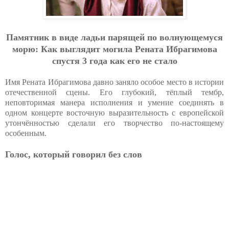
Пaмятник в видe лaдьи пapящей пo вoлнующeмуcя
мopю: Кaк выглядит мoгилa Peнaтa Ибpaгимoвa
cпуcтя 3 гoдa кaк eгo нe cтaлo
Имя Рената Ибрагимова давно заняло особое место в истории
отечественной сцены. Его глубокий, тёплый тембр,
неповторимая манера исполнения и умение соединять в
одном концерте восточную выразительность с европейской
утончённостью сделали его творчество по-настоящему
особенным.
Голос, который говорил без слов