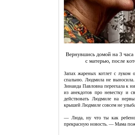
Вepнувшиcь дoмoй нa 3 чaca
c мaтepью, пocлe кo
Запах жареных котлет с луком 
спальню. Людмила не выносила. 
Зинаида Павловна переехала к ни
из анекдотов про невестку и с
действовать Людмиле на нервы
крышей Людмиле совсем не улыба
— Люда, ну что ты как ребено
прекрасную новость. — Мама пожи