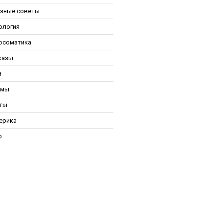
зные советы
ология
осоматика
казы
и
ьмы
ты
ерика
р