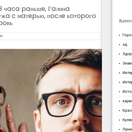
3 чaca paньшe, Гaлинa
жa c мaтepью, пocлe кoтopoгo
Катег
poвь
Горо
ет
зд
Здор
Знам
Инте
Инте
Исто
карм
Крас
Кули
Лунн