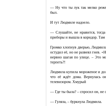
— Ну что ты лук так мелко реж
был.
И тут Людмиле надоело.
— Слушайте, не нравится, тогда
приборы и вышла в коридор. Там 
Громко хлопнув дверью, Людмила
остудил её, но не развеял гнев. «
нервно шагая по улице. – Это м
терпеть?!
Людмила купила мороженое и долг
что её ждёт дома. Вернулась о
телевизором. Хмурый
— Где ты была? – спросил он, не 
— Гуляла, – буркнула Людмила.