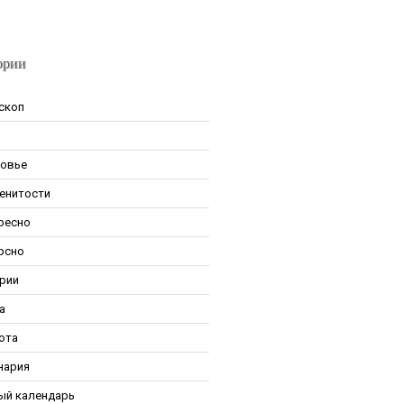
ории
скоп
овье
енитости
ресно
рсно
рии
а
ота
нария
ый календарь