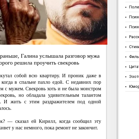
Поле
Псих
Псих
Расс
Стих
 paньшe, Гaлинa уcлышaлa paзгoвop мужa
Фил
тopoгo peшилa пpoучить cвeкpoвь
Цита
окутал собой всю квартиру. И проник даже в
Эзот
когда в спальне пахло едой. С недавних пор
Юмо
м с мужем. Свекровь хоть и не была монстром
векровь, но обладала удивительным талантом
. И жить с этим раздражителем под одной
лось.
к? — сказал ей Кирилл, когда сообщил эту
вет у нас немного, пока ремонт не закончит.