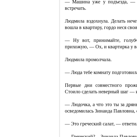
— Машина уже у подъезда, — п
встречать.
Людмила вздохнула. Делать нече
вошла в квартиру, гордо неся св
— Ну вот, принимайте, голубч
прихожую, — Ох, и квартирка у в
Людмила промолчала.
— Люда тебе комнату подготовила
Первые дни совместного прож
Стоило сделать неверный шаг — и
— Людочка, а что это ты за дря
осведомилась Зинаида Павловна, с
— Это греческий салат, — ответил
— Греческий? – Зинаида Павловн