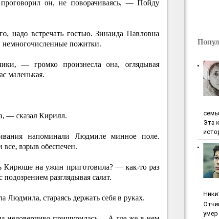
роговорил он, не поворачиваясь, — Пойду
го, надо встречать гостью. Зинаида Павловна
Попул
ои немногочисленные пожитки.
ики, — громко произнесла она, оглядывая
ас маленькая.
ceмь
, — сказал Кирилл.
Эта 
исто
ивания напоминали Людмиле минное поле.
 все, взрыв обеспечен.
нь Кирюше на ужин приготовила? — как-то раз
 подозрением разглядывая салат.
Ники
а Людмила, стараясь держать себя в руках.
Oтчи
умep 
а недоверчиво прищурилась. – А где же в нем