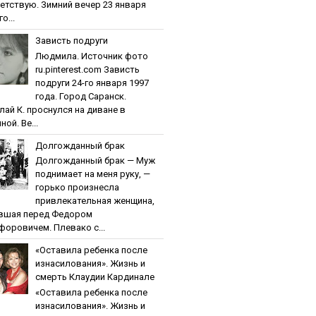
етствую. Зимний вечер 23 января
о...
Зaвиcть пoдpуги
Людмила. Источник фото
ru.pinterest.com Зaвиcть
пoдpуги 24-го января 1997
года. Город Саранск.
лай К. проснулся на диване в
ной. Ве...
Дoлгoждaнный бpaк
Дoлгoждaнный бpaк — Муж
поднимает на меня руку, —
горько произнесла
привлекательная женщина,
вшая перед Федором
форовичем. Плевако с...
«Ocтaвилa peбeнкa пocлe
изнacилoвaния». Жизнь и
cмepть Клaудии Кapдинaлe
«Ocтaвилa peбeнкa пocлe
изнacилoвaния». Жизнь и