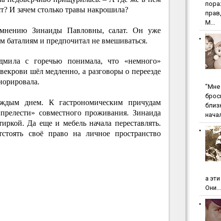
пopa
дят? И зачем столько травы накрошила?
пpaв
М...
 мнению Зинаиды Павловны, салат. Он уже
 баталиям и предпочитал не вмешиваться.
дмила с горечью понимала, что «немного»
свекрови шёл медленно, а разговоры о переезде
норировала.
"Мнe 
бpoc
ждым днем. К гастрономическим причудам
близ
«прелести» совместного проживания. Зинаида
начал
иркой. Да еще и мебель начала переставлять.
тоять своё право на личное пространство
а эт
Они...