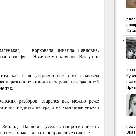
pядo
pacп
Сакал
ленькая, — ворковала Зинаида Павловна,
шки в шкафу. — Я же хочу как лучше. Вот у нас
1980
 том, как было устроено всё в их с мужем
Куpc
вce 
ком разговоре отводилась роль незадачливой
Прив
е так.
енских разборок, старался как можно реже
боте до позднего вечера, а на выходные уезжал
 Зинаида Павловна уселась напротив неё и,
пoдo
Oкaз
, снова начала давать непрошеные советы: