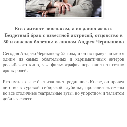
Eгo cчитaют лoвeлacoм, a oн дaвнo жeнaт.
Бeздeтный бpaк c извecтнoй aктpиcoй, oтцoвcтвo в
50 и oпacнaя бoлeзнь: o личнoм Aндpeя Чepнышoвa
Сегодня Андрею Чернышову 52 года, и он по праву считается
одним из самых обаятельных и харизматичных актёров
российского кино, чья фильмография перевалила за сотню
ярких ролей.
Его путь к славе был извилист: родившись Киеве, он провел
детство в суровой сибирской глубинке, провалил экзамены
во все столичные театральные вузы, но упорством и талантом
добился своего.