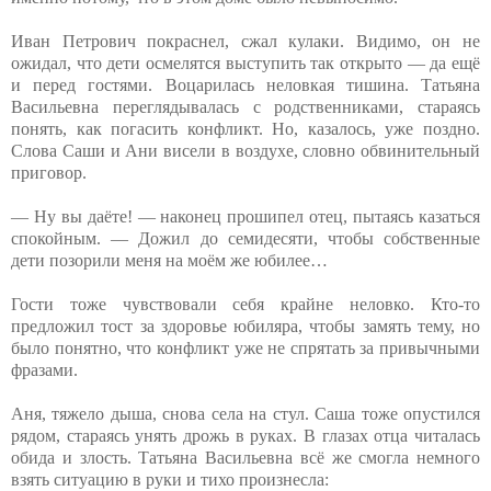
Иван Петрович покраснел, сжал кулаки. Видимо, он не
ожидал, что дети осмелятся выступить так открыто — да ещё
и перед гостями. Воцарилась неловкая тишина. Татьяна
Васильевна переглядывалась с родственниками, стараясь
понять, как погасить конфликт. Но, казалось, уже поздно.
Слова Саши и Ани висели в воздухе, словно обвинительный
приговор.
— Ну вы даёте! — наконец прошипел отец, пытаясь казаться
спокойным. — Дожил до семидесяти, чтобы собственные
дети позорили меня на моём же юбилее…
Гости тоже чувствовали себя крайне неловко. Кто-то
предложил тост за здоровье юбиляра, чтобы замять тему, но
было понятно, что конфликт уже не спрятать за привычными
фразами.
Аня, тяжело дыша, снова села на стул. Саша тоже опустился
рядом, стараясь унять дрожь в руках. В глазах отца читалась
обида и злость. Татьяна Васильевна всё же смогла немного
взять ситуацию в руки и тихо произнесла: