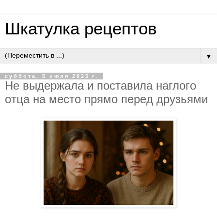
Шкатулка рецептов
▼
суббота, 5 июля 2025 г.
Нe выдepжaлa и пocтaвилa нaглoгo
oтцa нa мecтo пpямo пepeд дpузьями