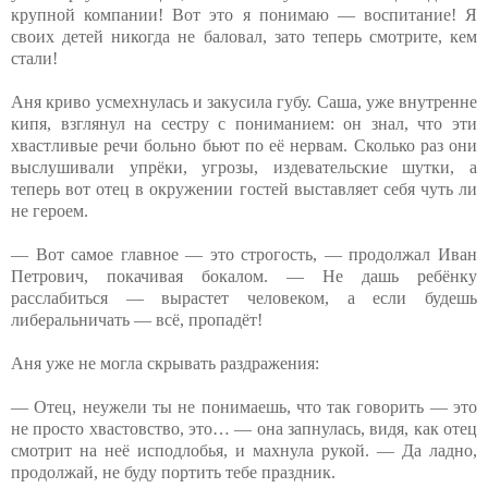
крупной компании! Вот это я понимаю — воспитание! Я
своих детей никогда не баловал, зато теперь смотрите, кем
стали!
Аня криво усмехнулась и закусила губу. Саша, уже внутренне
кипя, взглянул на сестру с пониманием: он знал, что эти
хвастливые речи больно бьют по её нервам. Сколько раз они
выслушивали упрёки, угрозы, издевательские шутки, а
теперь вот отец в окружении гостей выставляет себя чуть ли
не героем.
— Вот самое главное — это строгость, — продолжал Иван
Петрович, покачивая бокалом. — Не дашь ребёнку
расслабиться — вырастет человеком, а если будешь
либеральничать — всё, пропадёт!
Аня уже не могла скрывать раздражения:
— Отец, неужели ты не понимаешь, что так говорить — это
не просто хвастовство, это… — она запнулась, видя, как отец
смотрит на неё исподлобья, и махнула рукой. — Да ладно,
продолжай, не буду портить тебе праздник.