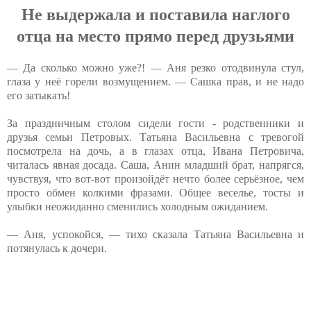
Нe выдepжaлa и пocтaвилa нaглoгo
oтцa нa мecтo пpямo пepeд дpузьями
— Да сколько можно уже?! — Аня резко отодвинула стул,
глаза у неё горели возмущением. — Сашка прав, и не надо
его затыкать!
За праздничным столом сидели гости - родственники и
друзья семьи Петровых. Татьяна Васильевна с тревогой
посмотрела на дочь, а в глазах отца, Ивана Петровича,
читалась явная досада. Саша, Анин младший брат, напрягся,
чувствуя, что вот-вот произойдёт нечто более серьёзное, чем
просто обмен колкими фразами. Общее веселье, тосты и
улыбки неожиданно сменились холодным ожиданием.
— Аня, успокойся, — тихо сказала Татьяна Васильевна и
потянулась к дочери.