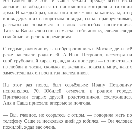
На самом деле Аня и Саша уехали прежде всего из-за
желания освободиться от постоянного контроля и тирании
дома. И каждый раз, когда они приезжали на каникулы, отец
вновь держал их на коротком поводке, сыпал нравоучениями,
рассказывал знакомым о своих «способах воспитания».
Татьяна Васильевна снова смягчала обстановку, еле-еле сводя
семейные встречи к перемириям.
С годами, окончив вузы и обустроившись в Москве, дети всё
реже навещали родителей. А Иван Петрович, несмотря на
свой грубоватый характер, ждал их приездов — но не столько
из любви и тоски, сколько из желания показать миру, каких
замечательных он воспитал наследников.
На этот раз повод был серьёзным: Ивану Петровичу
исполнялось 70. Юбилей отмечали в родном городе.
Пригласили старых друзей, родственников, сослуживцев.
Аня и Саша приехали впервые за полгода.
— Вы, главное, не ссорьтесь с отцом, — говорила мать по
телефону Саше за несколько дней до юбилея. — Он человек
пожилой, ждал вас очень.