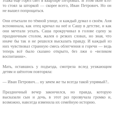
этажа ещё горел свет в квартире Петровых. В этом окне кто-
то стоял за шторкой — скорее всего, Иван Петрович. Но он
не вышел попрощаться.
Они отъехали по тёмной улице, и каждый думал о своём. Аня
вспоминала, как отец кричал на неё и Сашу в детстве, и как
они мечтали уехать. Саша прокручивал в голове сцену за
праздничным столом, жалея о резких словах, но зная, что
иначе бы так и не решился высказать правду. И каждый из
них чувствовал странную смесь облегчения и горечи — ведь
теперь всё было сказано открыто, без лжи о «великом
воспитании».
Мать, оставшись у подъезда, смотрела вслед уезжающим
детям и шёпотом повторяла:
— Иван Петрович… ну зачем же ты всегда такой упрямый?..
Праздничный вечер закончился, но правда, которую
высказали сын и дочь, в этот раз прозвучала громко и,
возможно, навсегда изменила их семейную историю.