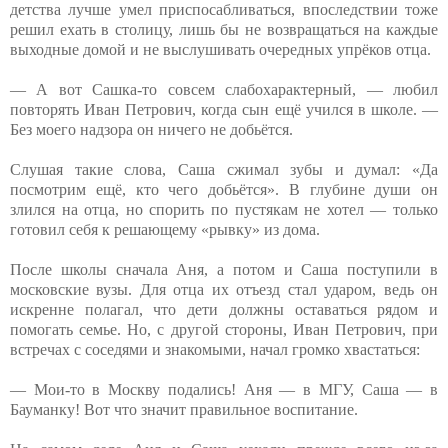
детства лучше умел приспосабливаться, впоследствии тоже
решил ехать в столицу, лишь бы не возвращаться на каждые
выходные домой и не выслушивать очередных упрёков отца.
— А вот Сашка-то совсем слабохарактерный, — любил
повторять Иван Петрович, когда сын ещё учился в школе. —
Без моего надзора он ничего не добьётся.
Слушая такие слова, Саша сжимал зубы и думал: «Да
посмотрим ещё, кто чего добьётся». В глубине души он
злился на отца, но спорить по пустякам не хотел — только
готовил себя к решающему «рывку» из дома.
После школы сначала Аня, а потом и Саша поступили в
московские вузы. Для отца их отъезд стал ударом, ведь он
искренне полагал, что дети должны оставаться рядом и
помогать семье. Но, с другой стороны, Иван Петрович, при
встречах с соседями и знакомыми, начал громко хвастаться:
— Мои-то в Москву подались! Аня — в МГУ, Саша — в
Бауманку! Вот что значит правильное воспитание.