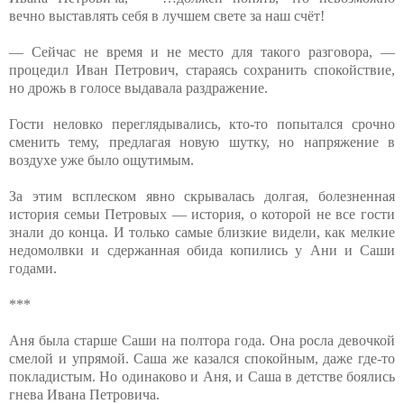
вечно выставлять себя в лучшем свете за наш счёт!
— Сейчас не время и не место для такого разговора, —
процедил Иван Петрович, стараясь сохранить спокойствие,
но дрожь в голосе выдавала раздражение.
Гости неловко переглядывались, кто-то попытался срочно
сменить тему, предлагая новую шутку, но напряжение в
воздухе уже было ощутимым.
За этим всплеском явно скрывалась долгая, болезненная
история семьи Петровых — история, о которой не все гости
знали до конца. И только самые близкие видели, как мелкие
недомолвки и сдержанная обида копились у Ани и Саши
годами.
***
Аня была старше Саши на полтора года. Она росла девочкой
смелой и упрямой. Саша же казался спокойным, даже где-то
покладистым. Но одинаково и Аня, и Саша в детстве боялись
гнева Ивана Петровича.