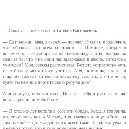
— Саша… — начала было Татьяна Васильевна.
— Да подожди, мам, я скажу, — прервал её сын и продолжил,
уже обращаясь ко всем за столом: — Помните, когда я в
восьмом классе собирался на олимпиаду, а отец наорал на
меня за то, что я на один час задержался в школе, готовясь с
учителем? Мол, совсем распустился. Вот эта «строгость» чуть
не отбила у меня охоту учиться. Аня, помнишь, как ты в
старших классах хотела на дискотеку сходить, а он кричал,
будто ты бежишь портить свою репутацию?
Аня кивнула, опустив глаза. Но взяла себя в руки и тут же
встала, решив помочь брату:
— Я столько лет копила в себе эти обиды. Когда я говорила,
что хочу поступать в Москву, отец смеялся в лицо: «Кому ты
там нужна?!» Да, мы добились всего сами. И да, мы уехали
именно потому, что в этом доме было невыносимо.