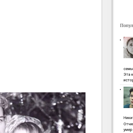
Попул
ceмь
Эта 
исто
Ники
Oтчи
умep 