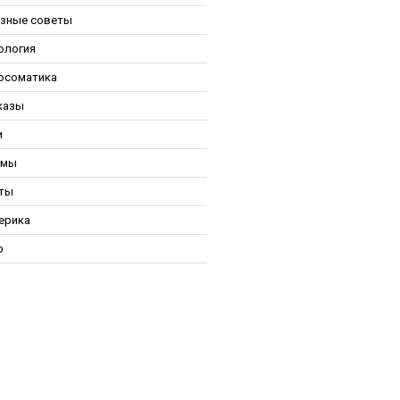
зные советы
ология
осоматика
казы
и
ьмы
ты
ерика
р