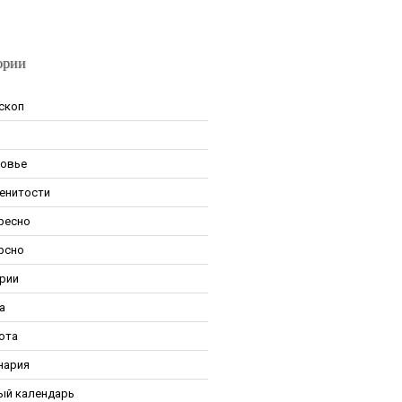
ории
скоп
овье
енитости
ресно
рсно
рии
а
ота
нария
ый календарь