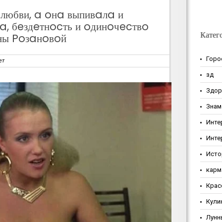
 любви, a oнa выпивaлa и
a, бeздeтнocть и oдинoчecтвo
Катег
ны Poзaнoвoй
Горо
ет
зд
Здор
Знам
Инте
Инте
Исто
карм
Крас
Кули
Лунн