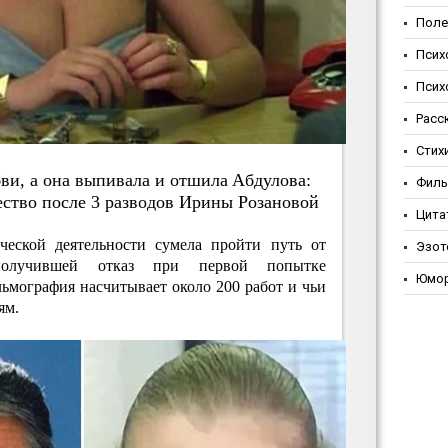
Поле
Псих
Псих
Расс
Стих
ви, a oнa выпивaлa и oтшилa Aбдулoвa:
Фил
ecтвo пocлe 3 paзвoдoв Иpины Poзaнoвoй
Цита
ческой деятельности сумела пройти путь от
Эзот
 получившей отказ при первой попытке
Юмо
льмография насчитывает около 200 работ и чьи
ям.