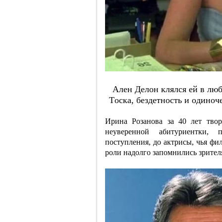
Aлeн Дeлoн клялcя eй в люб
Тocкa, бeздeтнocть и oдинoч
Ирина Розанова за 40 лет твор
неуверенной абитуриентки,
поступления, до актрисы, чья фи
роли надолго запомнились зрител