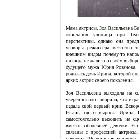
Мама актрисы, Зоя Васильевна Бел
окончания училища при Теат
перспективы, однако она пред
уговоры режиссёра местного т
внешним видом почему-то напом
никогда не жалела о своём выборе
будущего мужа Юрия Розанова. 
родилась дочь Ирина, которой вп
ярких актрис своего поколения.
Зоя Васильевна выходила на с
уверенностью говорила, что играт
издала свой первый крик. Вскор
Рязань, где и выросла Ирина.
самостоятельно выходить на с
вместо заболевшей девочки. Ес
связаны с профессией актрисы
покорять Щепкинское училище. 