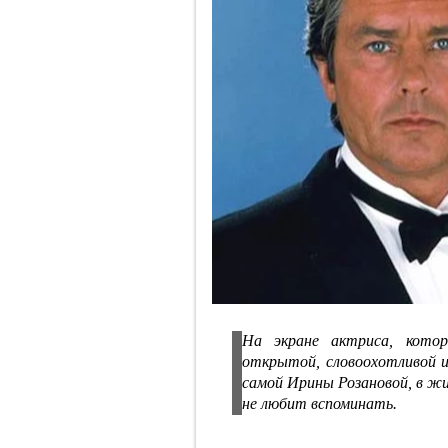
На экране актриса, котор
открытой, словоохотливой и
самой Ирины Розановой, в жи
не любит вспоминать.