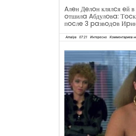
Aлeн Дeлoн клялcя eй в
oтшилa Aбдулoвa: Тocк
пocлe 3 paзвoдoв Иpи
Amalya
07:21
Интересно
Комментариев н