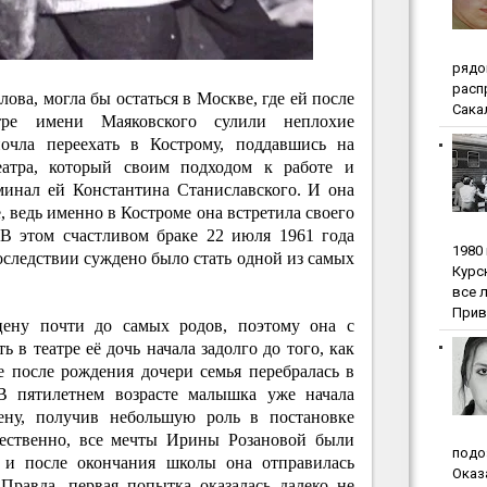
pядo
pacп
ова, могла бы остаться в Москве, где ей после
Сакал
ре имени Маяковского сулили неплохие
почла переехать в Кострому, поддавшись на
еатра, который своим подходом к работе и
инал ей Константина Станиславского. И она
, ведь именно в Костроме она встретила своего
В этом счастливом браке 22 июля 1961 года
1980
оследствии суждено было стать одной из самых
Куpc
вce 
Прив
цену почти до самых родов, поэтому она с
ь в театре её дочь начала задолго до того, как
е после рождения дочери семья перебралась в
 В пятилетнем возрасте малышка уже начала
цену, получив небольшую роль в постановке
тественно, все мечты Ирины Розановой были
пoдo
, и после окончания школы она отправилась
Oкaз
Правда, первая попытка оказалась далеко не