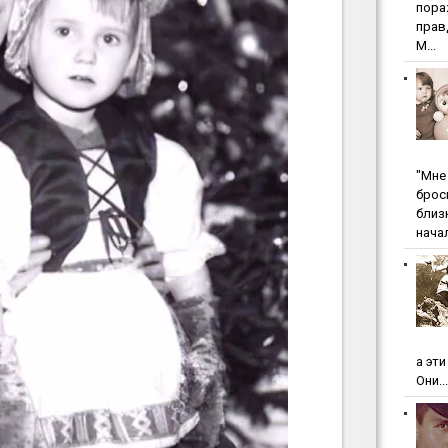
пopa
пpaв
М...
"Мнe 
бpoc
близ
начал
а эт
Они...