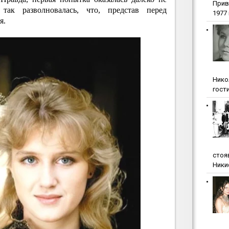
Прив
так разволновалась, что, представ перед
1977 г
я.
Нико
гости
стоя
Ники