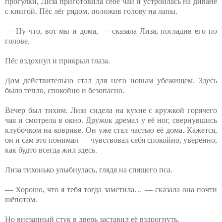
прогулки, Лиза приготовила себе чай и устроилась на диване
с книгой. Пёс лёг рядом, положив голову на лапы.
— Ну что, вот мы и дома, — сказала Лиза, погладив его по
голове.
Пёс вздохнул и прикрыл глаза.
Дом действительно стал для него новым убежищем. Здесь
было тепло, спокойно и безопасно.
Вечер был тихим. Лиза сидела на кухне с кружкой горячего
чая и смотрела в окно. Дружок дремал у её ног, свернувшись
клубочком на коврике. Он уже стал частью её дома. Кажется,⁨
он и сам это понимал — чувствовал себя спокойно, уверенно,
как будто всегда жил здесь.
Лиза тихонько улыбнулась,⁨ глядя на спящего пса.
— Хорошо, что я тебя тогда заметила… —⁨ сказала она почти
шёпотом.
Но внезапный стук в дверь заставил её вздрогнуть.