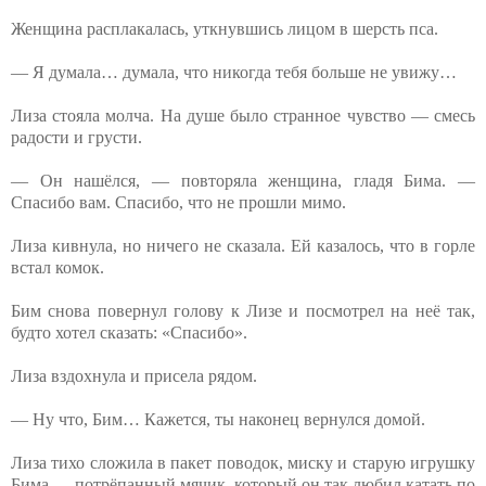
Женщина расплакалась, уткнувшись лицом в шерсть пса.
— Я думала… думала, что никогда тебя больше не увижу…
Лиза стояла молча. На душе было странное чувство — смесь
радости и грусти.
— Он нашёлся, — повторяла женщина, гладя Бима. —
Спасибо вам. Спасибо, что не прошли мимо.
Лиза кивнула, но ничего не сказала. Ей казалось, что в горле
встал комок.
Бим снова повернул голову к Лизе и посмотрел на неё так,
будто хотел сказать: «Спасибо».
Лиза вздохнула и присела рядом.
— Ну что, Бим… Кажется, ты наконец вернулся домой.
Лиза тихо сложила в пакет поводок, миску и старую игрушку
Бима — потрёпанный мячик, который он так любил катать по