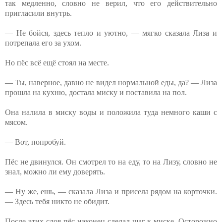
так медленно, словно не верил, что⁨ его действительно
пригласили внутрь.
— Не бойся, здесь тепло и уютно, — мягко сказала Лиза и
потрепала его за ухом.
Но пёс всё ещё стоял на месте.
— Ты, наверное, давно не видел нормальной еды, да? — Лиза
прошла на кухню, достала миску и поставила на пол.
Она налила в миску воды и положила туда немного каши с
мясом.
— Вот, попробуй.
Пёс не двинулся. Он смотрел⁨ то на еду, то на Лизу, словно не
знал, можно ли ему доверять.
— Ну же, ешь, — сказала Лиза и присела рядом на корточки.
— Здесь тебя никто не обидит.
После этих слов пёс наконец сделал шаг к миске. Осторожно