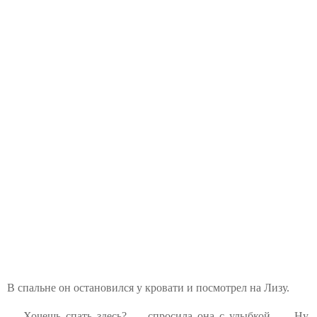
В спальне он остановился у кровати и⁨ посмотрел на Лизу.
— Хочешь спать здесь? — спросила она с улыбкой. — Ну,