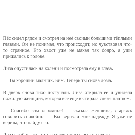
Пёс⁨ сидел рядом и смотрел на неё своими большими тёплыми
глазами. Он не понимал, что происходит, но чувствовал что-
то странное. Его хвост уже не махал так бодро,⁨ а уши
прижались к голове.
Лиза опустилась на колени и посмотрела ему в глаза.
— Ты хороший мальчик, Бим. Теперь ты снова дома.
В дверь снова тихо постучали. Лиза⁨ открыла её и увидела
пожилую женщину, которая всё ещё вытирала слёзы платком.
—⁨ Спасибо вам огромное! — сказала женщина, стараясь
говорить спокойно. — Вы вернули мне надежду. Я уже не
верила, что найду его.
Лиза улыбнулась, хоть в груди сжималось от грусти.