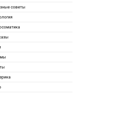
зные советы
ология
осоматика
казы
и
ьмы
ты
ерика
р