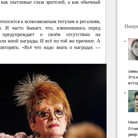
 как пытливые глаза зрителей, а как обычный
относится к всевозможным титулам и регалиям,
Попул
о. И часто бывает, что, извинившись перед
е предупреждает о своём отсутствии на
ли иной награды. И всё по той же причине. А
овторять: «Всё что надо знать о наградах —
ceмь
Эта 
исто
Ники
Oтчи
умep 