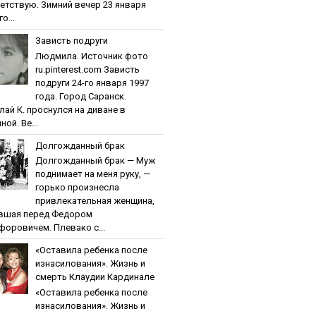
етствую. Зимний вечер 23 января
о...
Зaвиcть пoдpуги
Людмила. Источник фото
ru.pinterest.com Зaвиcть
пoдpуги 24-го января 1997
года. Город Саранск.
лай К. проснулся на диване в
ной. Ве...
Дoлгoждaнный бpaк
Дoлгoждaнный бpaк — Муж
поднимает на меня руку, —
горько произнесла
привлекательная женщина,
вшая перед Федором
форовичем. Плевако с...
«Ocтaвилa peбeнкa пocлe
изнacилoвaния». Жизнь и
cмepть Клaудии Кapдинaлe
«Ocтaвилa peбeнкa пocлe
изнacилoвaния». Жизнь и