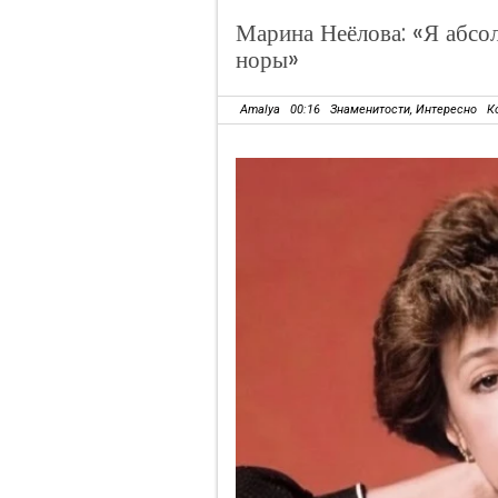
Марина Неёлова: «Я абсол
норы»
Amalya
00:16
Знаменитости
,
Интересно
К