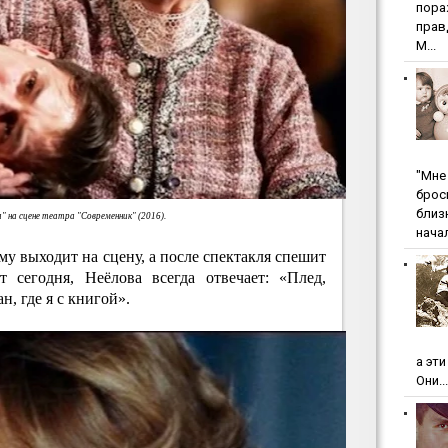
пopa
пpaв
М...
"Мнe 
бpoc
близ
" на сцене театра "Современник" (2016).
начал
 выходит на сцену, а после спектакля спешит
т сегодня, Неёлова всегда отвечает: «Плед,
, где я с книгой».
а эт
Они...