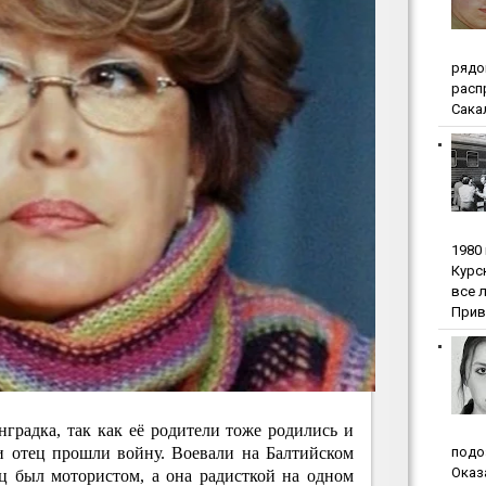
pядo
pacп
Сакал
1980
Куpc
вce 
Прив
градка, так как её родители тоже родились и
и отец прошли войну. Воевали на Балтийском
пoдo
Oкaз
ец был мотористом, а она радисткой на одном