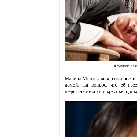
В спектакле "Дама
Марина Мстиславовна по-прежнему
домой. На вопрос, что её грее
шерстяные носки и красивый диван