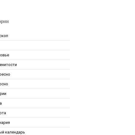
ории
скоп
овье
енитости
ресно
рсно
рии
а
ота
нария
ый календарь