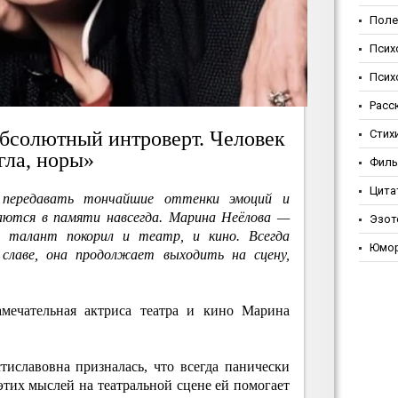
Поле
Псих
Псих
Расс
бсолютный интроверт. Человек
Стих
гла, норы»
Фил
Цита
 передавать тончайшие оттенки эмоций и
аются в памяти навсегда. Марина Неёлова —
Эзот
ей талант покорил и театр, и кино. Всегда
Юмо
 славе, она продолжает выходить на сцену,
амечательная актриса театра и кино Марина
иславовна призналась, что всегда панически
 этих мыслей на театральной сцене ей помогает