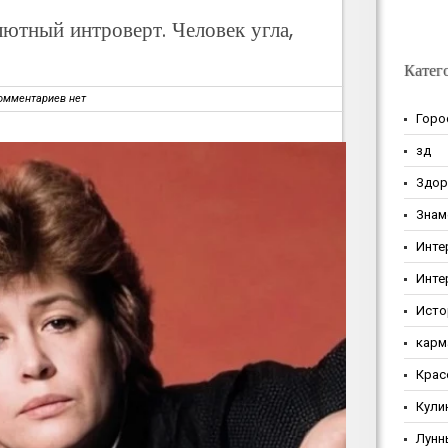
ютный интроверт. Человек угла,
Катег
омментариев нет
Горо
зд
Здор
Знам
Инте
Инте
Исто
карм
Крас
Кули
Лунн