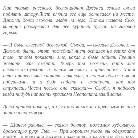
Как только рассвело, беспощадная Джонси велела снова
поднять штору.Лист плюща все еще оставался на месте.
Джонси долго лежала, глядя на него. Потом позвала Сью,
которая разогревала для нее куриный бульон на газовой
горелке.
— Я была скверной девчонкой, Сьюди, — сказала Джонси. —
Должно быть, этот последний лист остался на ветке для
того, чтобы показать мне, какая я была гадкая. Грешно
желать себе смерти. Теперь ты можешь дать мне
немножко бульона, а потом молока с портвейном… Хотя
нет: принеси мне сначала зеркальце, а потом обложи меня
подушками, и я буду сидеть и смотреть, как ты
стряпаешь.Часом позже она сказала:— Сьюди, я надеюсь
когда-нибудь написать красками Неаполитанский залив.
Днем пришел доктор, и Сью под каким-то предлогом вышла
за ним в прихожую.
— Шансы равные, — сказал доктор, пожимая худенькую,
дрожащую руку Сью. — При хорошем уходе вы одержите
победу. А теперь я должен навестить еще одного больного,