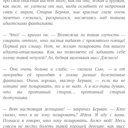
про свои опасения насчет того, как бы она, легкая и хрупкая,
как лист, не улетела от них, когда ослабнет ее непрочная
связь с миром. Старик Берман, чьи красные глаза очень
заметно слезились, раскричался, насмехаясь над такими
идиотскими фантазиями.
— Что! — кричал он. — Возможна ли такая глупость —
умирать оттого, что листья падают с проклятого плюща!
Первый раз слышу. Нет, не желаю позировать для вашего
идиота-отшельника. Как вы позволяете ей забивать себе
голову такой чепухой? Ах, бедная маленькая мисс Джонси!
— Она очень больна и слаба, — сказала Сью, — и от
лихорадки ей приходят в голову разные болезненные
фантазии. Очень хорошо, мистер Берман, — если вы не
хотите мне позировать, то и не надо. А я все-таки думаю,
что вы противный старик… противный старый
болтунишка.
— Вот настоящая женщина! — закричал Берман. — Кто
сказал, что я не хочу позировать? Идем. Я иду с вами.
Полчаса я говорю, что хочу позировать. Боже мой! Здесь
совсем не место болеть такой хорошей девушке, как мисс