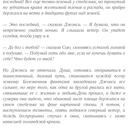
последний! Все еще темно-зеленый у стебелька, но тронутый
по зубчатым краям желтизной тления и распада, он храбро
держался на ветке в двадцати футах над землей.
— Это последний, — сказала Джонси. — Я думала, что он
непременно упадет ночью. Я слышала ветер. Он упадет
сегодня, тогда умру и я.
— Да бог с тобой! — сказала Сью, склоняясь усталой головой
к подушке. — Подумай хоть обо мне, если не хочешь думать о
себе! Что будет со мной?
Но Джонси не отвечала. Душа, готовясь отправиться в
таинственный, далекий путь, становится чуждой всему
земному. Болезненная фантазия завладевала Джонси все
сильнее, по мере того, как одна за другой рвались все нити,
связывавшие ее с жизнью и людьми.День прошел, и даже в
сумерки они видели, что одинокий лист плюща держится на
своем стебельке на фоне кирпичной стены. А потом, с
наступлением темноты, опять поднялся северный ветер, и
дождь беспрерывно стучал в окна, скатываясь с низко
нависшей голландской кровли.