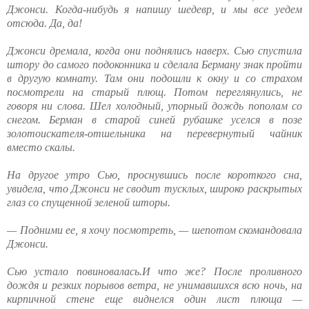
Джонси. Когда-нибудь я напишу шедевр, и мы все уедем
отсюда. Да, да!
Джонси дремала, когда они поднялись наверх. Сью спустила
штору до самого подоконника и сделала Берману знак пройти
в другую комнату. Там они подошли к окну и со страхом
посмотрели на старый плющ. Потом переглянулись, не
говоря ни слова. Шел холодный, упорный дождь пополам со
снегом. Берман в старой синей рубашке уселся в позе
золотоискателя-отшельника на перевернутый чайник
вместо скалы.
На другое утро Сью, проснувшись после короткого сна,
увидела, что Джонси не сводит тусклых, широко раскрытых
глаз со спущенной зеленой шторы.
— Подними ее, я хочу посмотреть, — шепотом скомандовала
Джонси.
Сью устало повиновалась.И что же? После проливного
дождя и резких порывов ветра, не унимавшихся всю ночь, на
кирпичной стене еще виднелся один лист плюща —