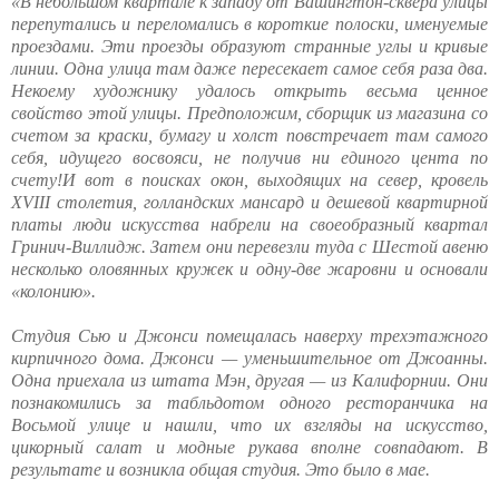
«
В небольшом квартале к западу от Вашингтон-сквера улицы
перепутались и переломались в короткие полоски, именуемые
проездами. Эти проезды образуют странные углы и кривые
линии. Одна улица там даже пересекает самое себя раза два.
Некоему художнику удалось открыть весьма ценное
свойство этой улицы. Предположим, сборщик из магазина со
счетом за краски, бумагу и холст повстречает там самого
себя, идущего восвояси, не получив ни единого цента по
счету!И вот в поисках окон, выходящих на север, кровель
XVIII столетия, голландских мансард и дешевой квартирной
платы люди искусства набрели на своеобразный квартал
Гринич-Виллидж. Затем они перевезли туда с Шестой авеню
несколько оловянных кружек и одну-две жаровни и основали
«колонию».
Студия Сью и Джонси помещалась наверху трехэтажного
кирпичного дома. Джонси — уменьшительное от Джоанны.
Одна приехала из штата Мэн, другая — из Калифорнии. Они
познакомились за табльдотом одного ресторанчика на
Восьмой улице и нашли, что их взгляды на искусство,
цикорный салат и модные рукава вполне совпадают. В
результате и возникла общая студия. Это было в мае.