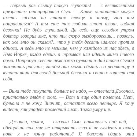
— Первый раз слышу такую глупость! — с великолепным
презрением отпарировала Сью. — Какое отношение могут
иметь листья на старом плюще к тому, что ты
поправишься? А ты еще так любила этот плющ, гадкая
девочка! Не будь глупышкой. Да ведь еще сегодня утром
доктор говорил мне, что ты скоро выздоровеешь… позволь,
как же это он сказал?.. что у тебя десять шансов против
одного. А ведь это не меньше, чем у каждого из нас здесь, в
Нью-Йорке, когда едешь в трамвае или идешь мимо нового
дома. Попробуй съесть немножко бульона и дай твоей Сьюди
закончить рисунок, чтобы она могла сбыть его редактору и
купить вина для своей больной девочки и свиных котлет для
себя.
— Вина тебе покупать больше не надо, — отвечала Джонси,
пристально глядя в окно. — Вот и еще один полетел. Нет,
бульона я не хочу. Значит, остается всего четыре. Я хочу
видеть, как упадет последний лист. Тогда умру и я.
— Джонси, милая, — сказала Сью, наклоняясь над ней, —
обещаешь ты мне не открывать глаз и не глядеть в окно,
пока я не кончу работать? Я должна сдать эти