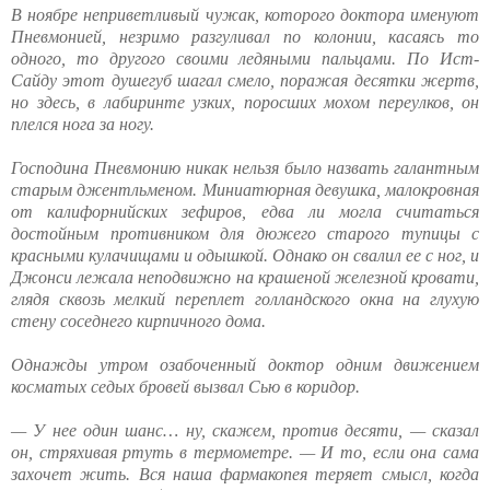
В ноябре неприветливый чужак, которого доктора именуют
Пневмонией, незримо разгуливал по колонии, касаясь то
одного, то другого своими ледяными пальцами. По Ист-
Сайду этот душегуб шагал смело, поражая десятки жертв,
но здесь, в лабиринте узких, поросших мохом переулков, он
плелся нога за ногу.
Господина Пневмонию никак нельзя было назвать галантным
старым джентльменом. Миниатюрная девушка, малокровная
от калифорнийских зефиров, едва ли могла считаться
достойным противником для дюжего старого тупицы с
красными кулачищами и одышкой. Однако он свалил ее с ног, и
Джонси лежала неподвижно на крашеной железной кровати,
глядя сквозь мелкий переплет голландского окна на глухую
стену соседнего кирпичного дома.
Однажды утром озабоченный доктор одним движением
косматых седых бровей вызвал Сью в коридор.
— У нее один шанс… ну, скажем, против десяти, — сказал
он, стряхивая ртуть в термометре. — И то, если она сама
захочет жить. Вся наша фармакопея теряет смысл, когда