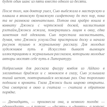
будет один шанс из пяти вместо одного из десяти.
После того, как доктор ушел, Сью выбежала в мастерскую и
плакала в японскую бумажную салфеточку до тех пор, пока
та не размокла окончательно. Потом она храбро вошла в
комнату Джонси с чертежной доской, насвистывая
рэгтайм.Джонси лежала, повернувшись лицом к окну, едва
заметная под одеялами. Сью перестала насвистывать,
думая, что Джонси уснула.Она пристроила доску и начала
рисунок тушью к журнальному рассказу. Для молодых
художников путь в Искусство бывает вымощен
иллюстрациями к журнальным рассказам, которыми молодые
авторы мостят себе путь в Литературу.
Набрасывая для рассказа фигуру ковбоя из Айдахо в
элегантных бриджах и с моноклем в глазу, Сью услышала
тихий шепот, повторившийся несколько раз. Она торопливо
подошла к кровати. Глаза Джонси были широко открыты.
Она смотрела в окно и считала — считала в обратном
порядке.
— Двенадцать, — произнесла она, и немного погодя: —
одиннадцать, — а потом: — «десять» и «девять», а потом: