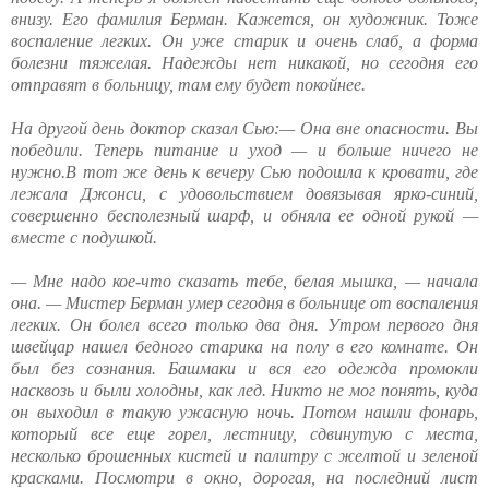
внизу. Его фамилия Берман. Кажется, он художник. Тоже
воспаление легких. Он уже старик и очень слаб, а форма
болезни тяжелая. Надежды нет никакой, но сегодня его
отправят в больницу, там ему будет покойнее.
На другой день доктор сказал Сью:— Она вне опасности. Вы
победили. Теперь питание и уход — и больше ничего не
нужно.В тот же день к вечеру Сью подошла к кровати, где
лежала Джонси, с удовольствием довязывая ярко-синий,
совершенно бесполезный шарф, и обняла ее одной рукой —
вместе с подушкой.
— Мне надо кое-что сказать тебе, белая мышка, — начала
она. — Мистер Берман умер сегодня в больнице от воспаления
легких. Он болел всего только два дня. Утром первого дня
швейцар нашел бедного старика на полу в его комнате. Он
был без сознания. Башмаки и вся его одежда промокли
насквозь и были холодны, как лед. Никто не мог понять, куда
он выходил в такую ужасную ночь. Потом нашли фонарь,
который все еще горел, лестницу, сдвинутую с места,
несколько брошенных кистей и палитру с желтой и зеленой
красками. Посмотри в окно, дорогая, на последний лист