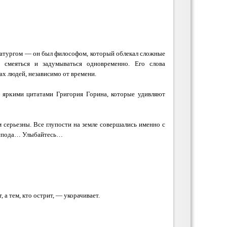
матургом — он был философом, который облекал сложные
 смеяться и задумываться одновременно. Его слова
ах людей, независимо от времени.
 яркими цитатами Григория Горина, которые удивляют
м серьезны. Все глупости на земле совершались именно с
оспода… Улыбайтесь…
, а тем, кто острит, — укорачивает.