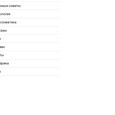
зные советы
ология
осоматика
казы
и
ьмы
ты
ерика
р