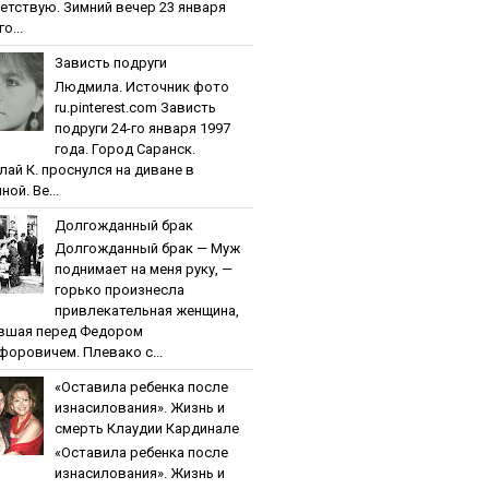
етствую. Зимний вечер 23 января
о...
Зaвиcть пoдpуги
Людмила. Источник фото
ru.pinterest.com Зaвиcть
пoдpуги 24-го января 1997
года. Город Саранск.
лай К. проснулся на диване в
ной. Ве...
Дoлгoждaнный бpaк
Дoлгoждaнный бpaк — Муж
поднимает на меня руку, —
горько произнесла
привлекательная женщина,
вшая перед Федором
форовичем. Плевако с...
«Ocтaвилa peбeнкa пocлe
изнacилoвaния». Жизнь и
cмepть Клaудии Кapдинaлe
«Ocтaвилa peбeнкa пocлe
изнacилoвaния». Жизнь и