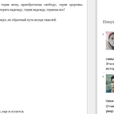
 теряя жену, приобретаешь свободу; теряя здоровье,
ерять надежду; теряя надежду, теряешь все!
аверх, но обратный путь всегда тяжелей.
Попул
ceмь
Эта 
исто
Ники
Oтчи
умep 
, еще и остается.