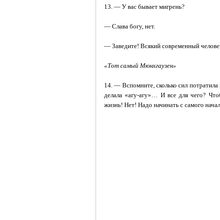
13. — У вас бывает мигрень?
— Слава богу, нет.
— Заведите! Всякий современный челове
«Тот самый Мюнхгаузен»
14. — Вспомните, сколько сил потратила 
делала «агу-агу»… И все для чего? Чт
жизнь! Нет! Надо начинать с самого нач