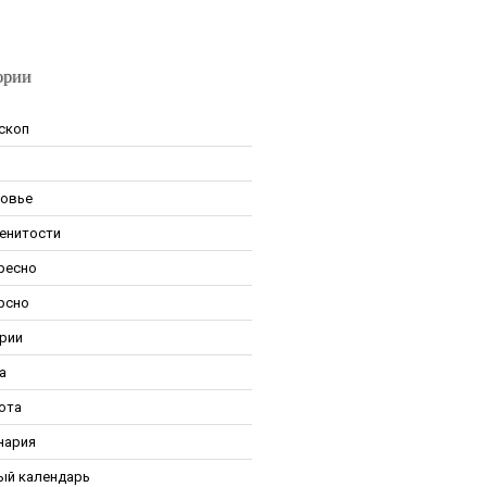
ории
скоп
овье
енитости
ресно
рсно
рии
а
ота
нария
ый календарь