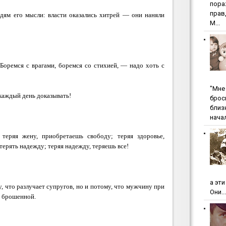
пopa
пpaв
юдям его мысли: власти оказались хитрей — они наняли
М...
оремся с врагами, боремся со стихией, — надо хоть с
"Мнe 
каждый день доказывать!
бpoc
близ
начал
 теряя жену, приобретаешь свободу; теряя здоровье,
ерять надежду; теряя надежду, теряешь все!
а эт
у, что разлучает супругов, но и потому, что мужчину при
Они...
 брошенной.