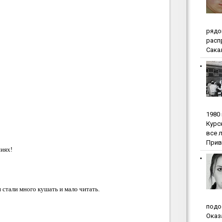
pядo
pacп
Сакал
1980
Куpc
вce 
Прив
ниях!
 стали много кушать и мало читать.
пoдo
Oкaз