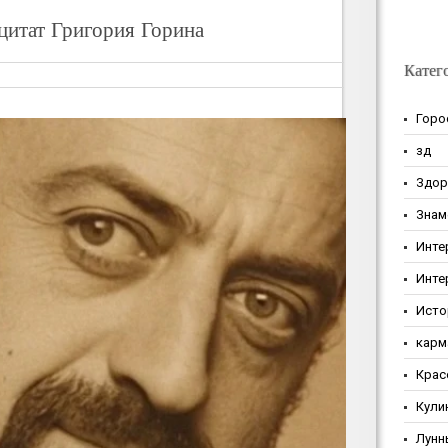
цитат Григория Горина
Катег
Горо
зд
Здор
Знам
Инте
Инте
Исто
карм
Крас
Кули
Лунн