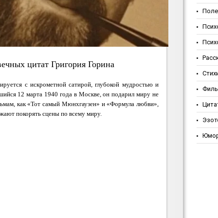
Поле
Псих
Псих
Расс
вечных цитат Григория Горина
Стих
ируется с искрометной сатирой, глубокой мудростью и
Фил
ийся 12 марта 1940 года в Москве, он подарил миру не
льмам, как «Тот самый Мюнхгаузен» и «Формула любви»,
Цита
жают покорять сцены по всему миру.
Эзот
Юмо