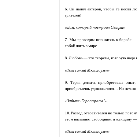
6. Он нанял актеров, чтобы те несли л
зрителей!
«Дом, который построил Свифт»
7. Мы проводим всю жизнь в борьбе… Б
собой жить в мире…
8. Любовь — это теорема, которую надо 
«Тот самый Мюнхгаузен»
9. Теряя деньги, приобретаешь опыт;
приобретаешь удовольствия… Но нельзя т
«Забыть Герострата!»
10. Развод отвратителен не только потом
этом называют свободным, а женщину —
«Тот самый Мюнхгаузен»