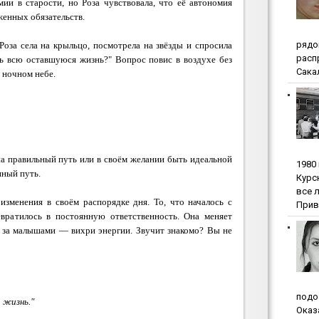
ии в старости, но Роза чувствовала, что её автономия
женных обязательств.
pядo
Роза села на крыльцо, посмотрела на звёзды и спросила
pacп
ть всю оставшуюся жизнь?" Вопрос повис в воздухе без
Сакал
 ночном небе.
на правильный путь или в своём желании быть идеальной
1980
нный путь.
Куpc
вce 
изменения в своём распорядке дня. То, что началось с
Прив
евратилось в постоянную ответственность. Она меняет
т за малышами — вихри энергии. Звучит знакомо?
Вы не
пoдo
и жизнь."
Oкaз