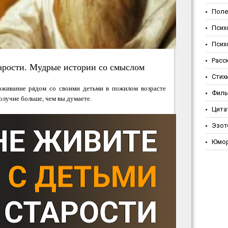
Поле
Псих
Псих
Расс
тарости. Мудрые истории со смыслом
Стих
оживание рядом со своими детьми в пожилом возрасте
Фил
олучие больше, чем вы думаете.
Цита
Эзот
Юмо