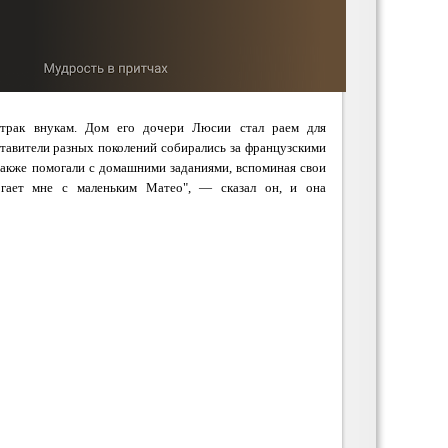
втрак внукам. Дом его дочери Люсии стал раем для
ставители разных поколений собирались за французскими
также помогали с домашними заданиями, вспоминая свои
гает мне с маленьким Матео", — сказал он, и она