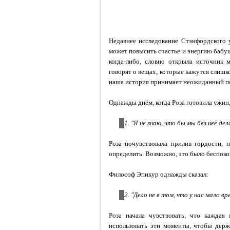
Недавнее исследование Стэнфордского 
может повысить счастье и энергию бабуш
когда-либо, словно открыла источник 
говорят о вещах, которые кажутся слиш
наша история принимает неожиданный п
Однажды днём, когда Роза готовила ужин,
1. "Я не знаю, что бы мы без неё дел
Роза почувствовала прилив гордости, 
определить. Возможно, это было беспоко
Философ Эпикур однажды сказал:
2. "Дело не в том, что у нас мало в
Роза начала чувствовать, что каждая
использовать эти моменты, чтобы держ