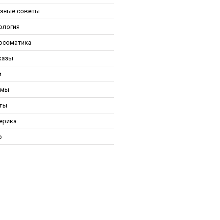
зные советы
ология
осоматика
казы
и
ьмы
ты
ерика
р