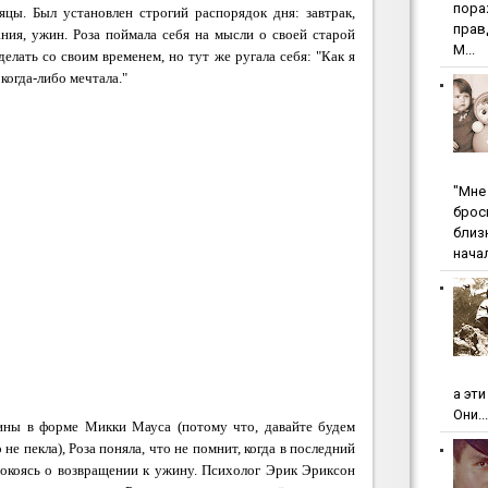
пopa
яцы. Был установлен строгий распорядок дня: завтрак,
пpaв
ния, ужин. Роза поймала себя на мысли о своей старой
М...
делать со своим временем, но тут же ругала себя: "Как я
 когда-либо мечтала."
"Мнe 
бpoc
близ
начал
а эт
Они...
ины в форме Микки Мауса (потому что, давайте будем
не пекла), Роза поняла, что не помнит, когда в последний
спокоясь о возвращении к ужину. Психолог Эрик Эриксон