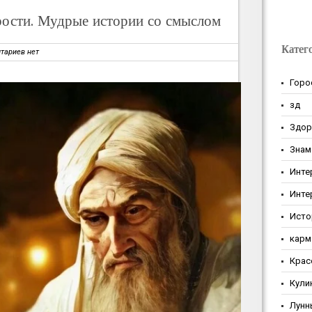
арости. Мудрые истории со смыслом
Катег
тариев нет
Горо
зд
Здор
Знам
Инте
Инте
Исто
карм
Крас
Кули
Лунн