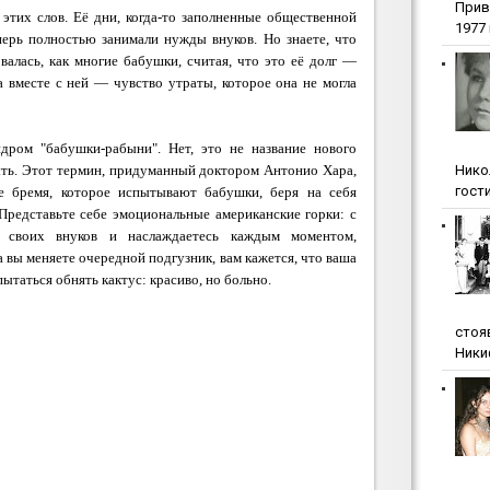
Прив
этих слов. Её дни, когда-то заполненные общественной
1977 г
перь полностью занимали нужды внуков. Но знаете, что
алась, как многие бабушки, считая, что это её долг —
а вместе с ней — чувство утраты, которое она не могла
дром "бабушки-рабыни". Нет, это не название нового
Нико
быть. Этот термин, придуманный доктором Антонио Хара,
гости
е бремя, которое испытывают бабушки, беря на себя
Представьте себе эмоциональные американские горки: с
 своих внуков и наслаждаетесь каждым моментом,
 вы меняете очередной подгузник, вам кажется, что ваша
пытаться обнять кактус: красиво, но больно.
стоя
Ники