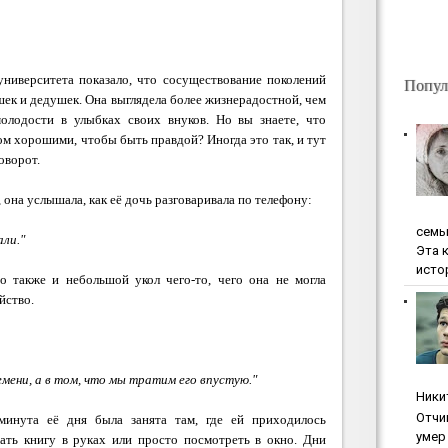
университета показало, что сосуществование поколений
Попул
ек и дедушек. Она выглядела более жизнерадостной, чем
молодости в улыбках своих внуков.
Но вы знаете, что
ком хорошими, чтобы быть правдой?
Иногда это так, и тут
оворот.
 она услышала, как её дочь разговаривала по телефону:
ceмь
али."
Эта 
исто
но также и небольшой укол чего-то, чего она не могла
йство.
ремени, а в том, что мы тратим его впустую."
Ники
Oтчи
 минута её дня была занята там, где ей приходилось
умep 
ать книгу в руках или просто посмотреть в окно. Дни