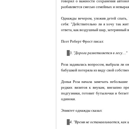
говорил о важности сохранения автоном
разбавляется смесью семейных и невыра
Однажды вечером, уложив детей спать, 
себя: "Действительно ли я хочу так жи
ответа, как воздушный шар, затерянный в
Поэт Роберт Фрост писал:
3. "Дорога разветвляется в лесу…"
Роза задавалась вопросом, выбрала ли о
бабушкой потеряла из виду свой собстве
Донья Роза начала замечать небольшие 
редких визитов к внукам, внезапно пр
подгузники, готовит бутылочки и бегае
одиноки.
Эпиктет однажды сказал:
4. "Время не останавливается, как 