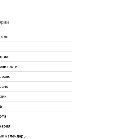
ории
скоп
овье
енитости
ресно
рсно
рии
а
ота
нария
ый календарь