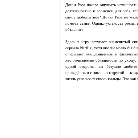
Донья Роза начала ощущать истинность 
деятельностью и временем для себя, те
самое любопытное? Донья Роза не жалов
помочь семье. Однако усталость росла, 
объяснить.
Здесь в игру вступает знаменитый син
сериала Netflix, хотя вполне могло бы 
описывает эмоциональное и физическо
неоплачиваемые обязанности по уходу. 
одной стороны, вы безумно любите
проведённым с ними, но с другой — когда
жизнь ускользает сквозь пальцы. Это как 