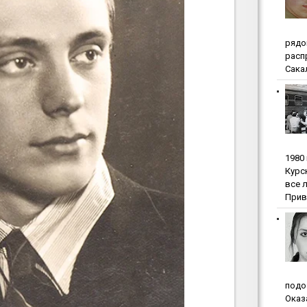
pядo
pacп
Сакал
1980
Куpc
вce 
Прив
пoдo
Oкaз