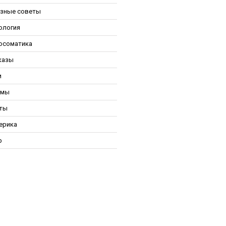
зные советы
ология
осоматика
казы
и
ьмы
ты
ерика
р