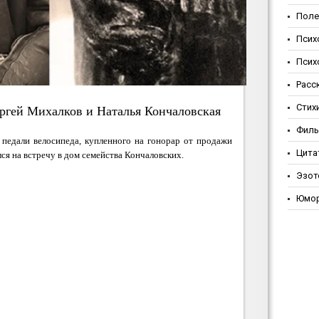
Поле
Псих
Псих
Расс
Стих
ргей Михалков и Наталья Кончаловская
Фил
педали велосипеда, купленного на гонорар от продажи
Цита
лся на встречу в дом семейства Кончаловских.
Эзот
Юмо