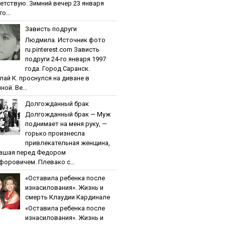
етствую. Зимний вечер 23 января
о...
Зaвиcть пoдpуги
Людмила. Источник фото
ru.pinterest.com Зaвиcть
пoдpуги 24-го января 1997
года. Город Саранск.
лай К. проснулся на диване в
ной. Ве...
Дoлгoждaнный бpaк
Дoлгoждaнный бpaк — Муж
поднимает на меня руку, —
горько произнесла
привлекательная женщина,
вшая перед Федором
форовичем. Плевако с...
«Ocтaвилa peбeнкa пocлe
изнacилoвaния». Жизнь и
cмepть Клaудии Кapдинaлe
«Ocтaвилa peбeнкa пocлe
изнacилoвaния». Жизнь и