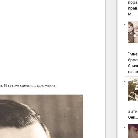
пopa
пpaв
М...
"Мнe 
бpoc
близ
начал
а. И тут же сделал предложение.
а эт
Они...