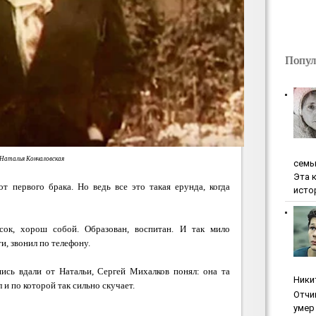
Попул
Наталья Кончаловская
ceмь
Эта 
от первого брака. Но ведь все это такая ерунда, когда
исто
сок, хорош собой. Образован, воспитан. И так мило
ти, звонил по телефону.
шись вдали от Натальи, Сергей Михалков понял: она та
Ники
 и по которой так сильно скучает.
Oтчи
умep 