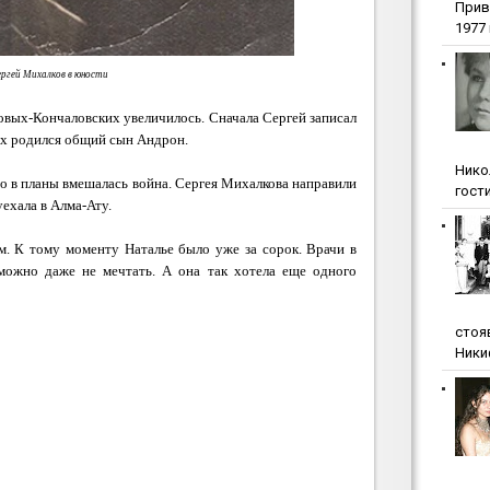
Прив
1977 г
ргей Михалков в юности
овых-Кончаловских увеличилось. Сначала Сергей записал
них родился общий сын Андрон.
Нико
о в планы вмешалась война. Сергея Михалкова направили
гости
уехала в Алма-Ату.
м. К тому моменту Наталье было уже за сорок. Врачи в
можно даже не мечтать. А она так хотела еще одного
стоя
Ники