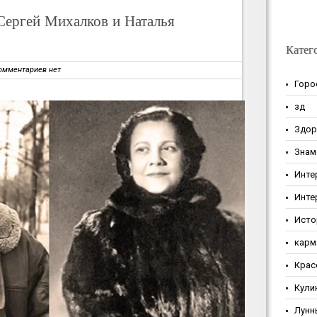
Сергей Михалков и Наталья
Катег
омментариев нет
Горо
зд
Здор
Знам
Инте
Инте
Исто
карм
Крас
Кули
Лунн