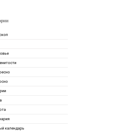
ории
скоп
овье
енитости
ресно
рсно
рии
а
ота
нария
ый календарь