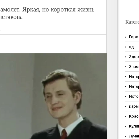
самолет. Яркая, но короткая жизнь
истякова
Катег
т
Горо
зд
Здор
Знам
Инте
Инте
Исто
карм
Крас
Кули
Лунн