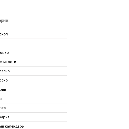
ории
скоп
овье
енитости
ресно
рсно
рии
а
ота
нария
ый календарь