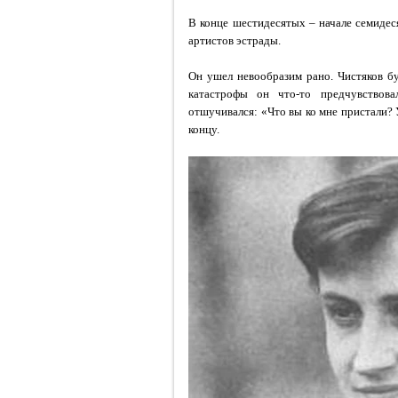
В конце шестидесятых – начале семиде
артистов эстрады.
Он ушел невообразим рано. Чистяков бу
катастрофы он что-то предчувствов
отшучивался: «Что вы ко мне пристали? 
концу.