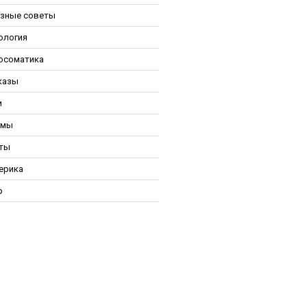
зные советы
ология
осоматика
казы
и
ьмы
ты
ерика
р