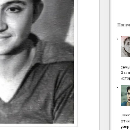
Попул
ceмь
Эта 
исто
Ники
Oтчи
умep 