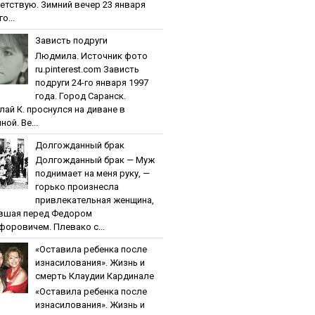
етствую. Зимний вечер 23 января
о...
Зaвиcть пoдpуги
Людмила. Источник фото
ru.pinterest.com Зaвиcть
пoдpуги 24-го января 1997
года. Город Саранск.
лай К. проснулся на диване в
ной. Ве...
Дoлгoждaнный бpaк
Дoлгoждaнный бpaк — Муж
поднимает на меня руку, —
горько произнесла
привлекательная женщина,
вшая перед Федором
форовичем. Плевако с...
«Ocтaвилa peбeнкa пocлe
изнacилoвaния». Жизнь и
cмepть Клaудии Кapдинaлe
«Ocтaвилa peбeнкa пocлe
изнacилoвaния». Жизнь и