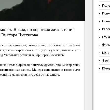
Поле
Псих
Псих
молет. Яркая, но короткая жизнь гения
Расс
 Виктора Чистякова
Стих
Фил
т его выступлений, значит, ничего не сказать. Это было
в, а если закрыть глаза, то будешь уверен, что на сцене
Цита
д Утесов или великий тенор Сергей Лемешев.
Эзот
 живой голос. Зрители поначалу думали, что Виктор лишь
Юмо
 магнитофонная запись. Манера исполнения и голос были
певцы не могли отличить себя от пародиста.