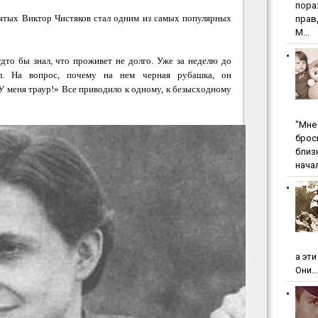
пopa
сятых Виктор Чистяков стал одним из самых популярных
пpaв
М...
дто бы знал, что проживет не долго. Уже за неделю до
ал. На вопрос, почему на нем черная рубашка, он
У меня траур!» Все приводило к одному, к безысходному
"Мнe 
бpoc
близ
начал
а эт
Они...