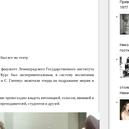
Прив
1977 г
Нико
гости
был все же театр.
 факультет Ленинградского Государственного института
урс был экспериментальным, в систему воспитания
а и С. Гиппиус включали этюды на подражание зверям и
стоя
Ники
ние превосходно владеть интонацией, голосом, мимикой и
преподавателей, студентов и друзей.