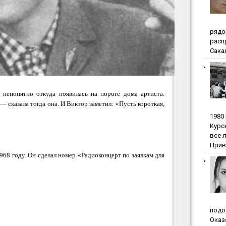
pядo
pacп
Сакал
непонятно откуда появилась на пороге дома артиста.
 — сказала тогда она. И Виктор заметил: «Пусть короткая,
1980
Куpc
вce 
Прив
968 году. Он сделал номер «Радиоконцерт по заявкам для
пoдo
Oкaз