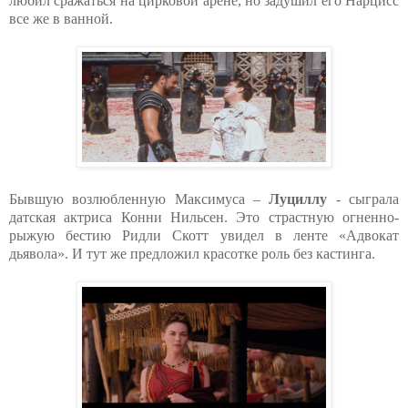
любил сражаться на цирковой арене, но задушил его Нарцисс
все же в ванной.
Бывшую возлюбленную Максимуса –
Луциллу
- сыграла
датская актриса Конни Нильсен. Это страстную огненно-
рыжую бестию Ридли Скотт увидел в ленте «Адвокат
дьявола». И тут же предложил красотке роль без кастинга.