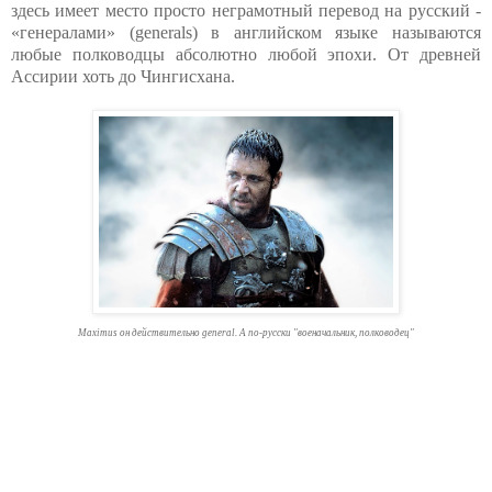
здесь имеет место просто неграмотный перевод на русский -
«генералами» (generals) в английском языке называются
любые полководцы абсолютно любой эпохи. От древней
Ассирии хоть до Чингисхана.
Maximus он действительно general. А по-русски "военачальник, полководец"