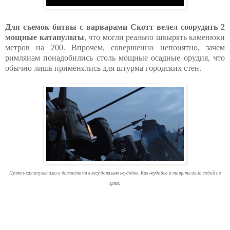
Для съемок битвы с варварами Скотт велел соорудить 2
мощные катапульты
, что могли реально швырять каменюки
метров на 200. Впрочем, совершенно непонятно, зачем
римлянам понадобились столь мощные осадные орудия, что
обычно лишь применялись для штурма городских стен.
Пулять катапультами и баллистами в лесу банально неудобно. Как неудобно и тащить их за собой по
грязи