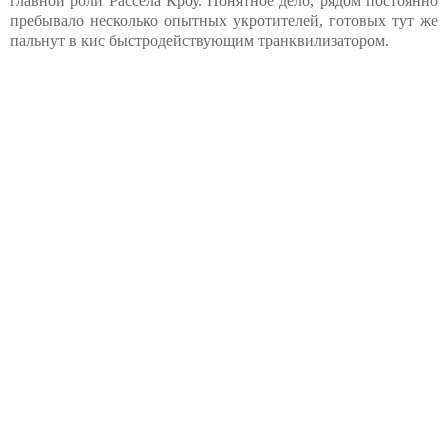
главной роли Рассела Кроу. Понятное дело, рядом постоянно
пребывало несколько опытных укротителей, готовых тут же
пальнут в кис быстродействующим транквилизатором.