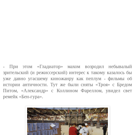
- При этом «Гладиатор» махом возродил небывалый
зрительский (и режиссерский) интерес к такому казалось бы
уже давно угасшему киножанру как пеплум - фильмы об
истории античности. Тут же были сняты «Троя» с Бредом
Питом, «Александр» с Коллином Фареллом, увидел свет
ремейк «Бен-гура».