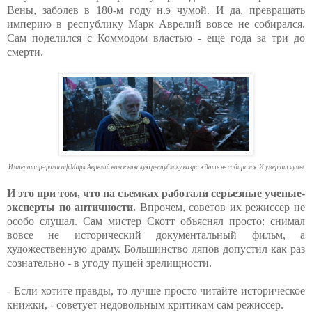
Вены, заболев в 180-м году н.э чумой. И да, превращать
империю в республику Марк Аврелий вовсе не собирался.
Сам поделился с Коммодом властью - еще года за три до
смерти.
Император-философ Марк Аврелий вовсе никакую республику возрождать не собирался. И умер от чумы
И это при том, что на съемках работали серьезные ученые-
эксперты по античности.
Впрочем, советов их режиссер не
особо слушал. Сам мистер Скотт объяснял просто: снимал
вовсе не исторический документальный фильм, а
художественную драму. Большинство ляпов допустил как раз
сознательно - в угоду пущей зрелищности.
- Если хотите правды, то лучше просто читайте историческое
книжки, - советует недовольным критикам сам режиссер.