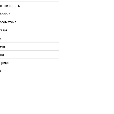
зные советы
ология
осоматика
казы
и
ьмы
ты
ерика
р