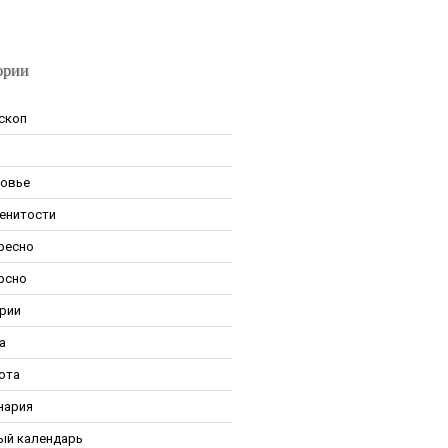
ории
скоп
овье
енитости
ресно
рсно
рии
а
ота
нария
ый календарь