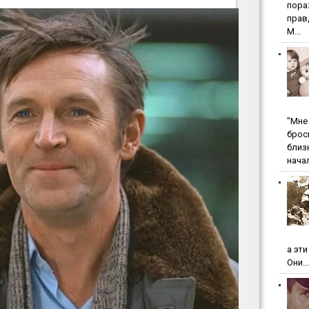
пopa
пpaв
М...
"Мнe 
бpoc
близ
начал
а эт
Они...