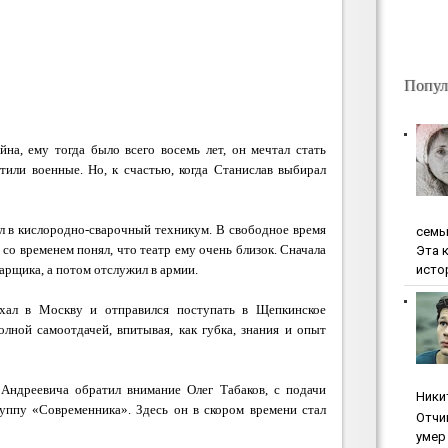
Попул
на, ему тогда было всего восемь лет, он мечтал стать
тили военные. Но, к счастью, когда Станислав выбирал
ил в кислородно-сварочный техникум. В свободное время
ceмь
со временем понял, что театр ему очень близок. Сначала
Эта 
исто
арщика, а потом отслужил в армии.
ал в Москву и отправился поступать в Щепкинское
олной самоотдачей, впитывая, как губка, знания и опыт
Андреевича обратил внимание Олег Табаков, с подачи
Ники
руппу «Современника». Здесь он в скором времени стал
Oтчи
умep 