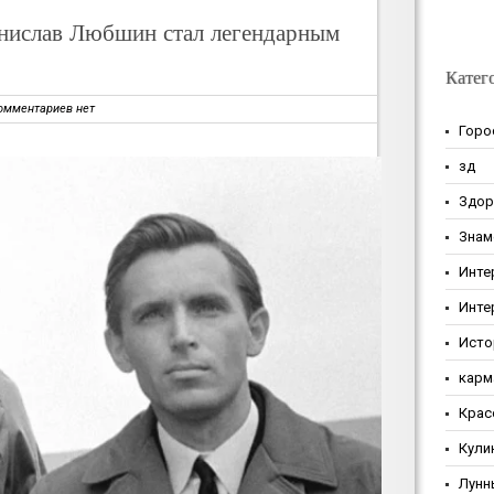
анислав Любшин стал легендарным
Катег
омментариев нет
Горо
зд
Здор
Знам
Инте
Инте
Исто
карм
Крас
Кули
Лунн