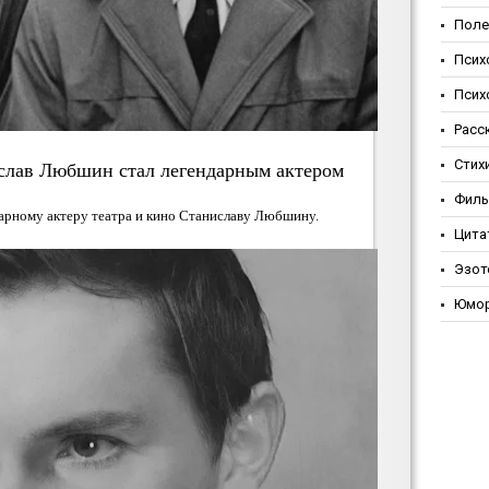
Поле
Псих
Псих
Расс
Стих
слав Любшин стал легендарным актером
Фил
ндарному актеру театра и кино Станиславу Любшину.
Цита
Эзот
Юмо