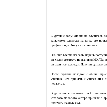
В детские годы Любшина случилась вой
танкистом, однажды на танке его прока
профессию, война уже окончилась.
Окончив восемь классов, парень поступ
он ходил смотреть постановки МХАТа, и 
он окончил техникум. Получив диплом св
После службы молодой Любшин приех
училище. Его приняли, и учился он с п
педагогов.
В дипломном спектакле на Станислава 
которого молодого актера приняли в т
получать главные роли.