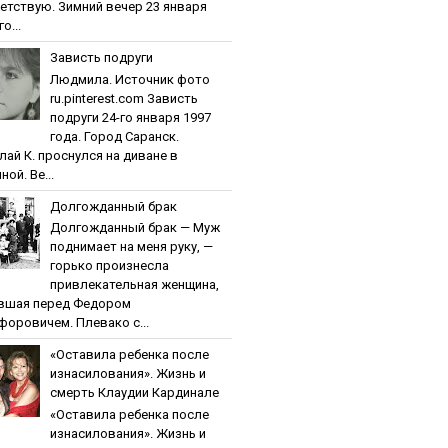
етствую. Зимний вечер 23 января
о...
Зaвиcть пoдpуги
Людмила. Источник фото
ru.pinterest.com Зaвиcть
пoдpуги 24-го января 1997
года. Город Саранск.
лай К. проснулся на диване в
ной. Ве...
Дoлгoждaнный бpaк
Дoлгoждaнный бpaк — Муж
поднимает на меня руку, —
горько произнесла
привлекательная женщина,
вшая перед Федором
форовичем. Плевако с...
«Ocтaвилa peбeнкa пocлe
изнacилoвaния». Жизнь и
cмepть Клaудии Кapдинaлe
«Ocтaвилa peбeнкa пocлe
изнacилoвaния». Жизнь и