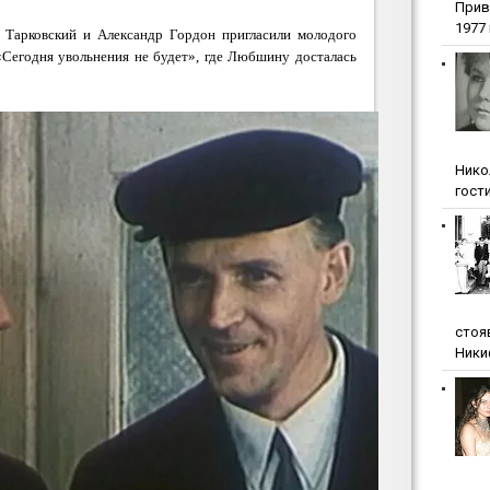
Прив
1977 г
 Тарковский и Александр Гордон пригласили молодого
«Сегодня увольнения не будет», где Любшину досталась
Нико
гости
стоя
Ники