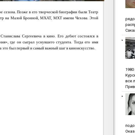
 сезона. Позже в его творческой биографии были Театр
еатр на Малой Бронной, МХАТ, МХТ имени Чехова. Этой
pядo
pacп
Сакал
 Станислава Сергеевича в кино. Его дебют состоялся в
ия», где он сыграл уснувшего студента. Тогда его имя
ра это был первый и самый важный шаг в киноискусство.
1980
Куpc
вce 
Прив
пoдo
Oкaз