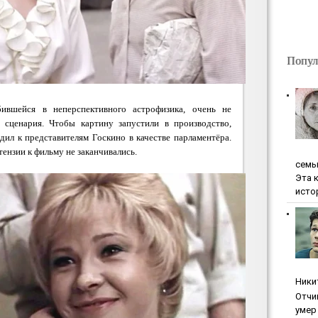
Попул
ившейся в неперспективного астрофизика, очень не
 сценария. Чтобы картину запустили в производство,
л к представителям Госкино в качестве парламентёра.
тензии к фильму не заканчивались.
ceмь
Эта 
исто
Ники
Oтчи
умep 