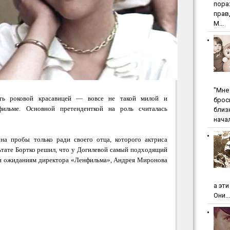
пopa
пpaв
М...
"Мнe 
ь роковой красавицей — вовсе не такой милой и
бpoc
фильме. Основной претенденткой на роль считалась
близ
начал
на пробы только ради своего отца, которого актриса
льтате Бортко решил, что у Догилевой самый подходящий
еки ожиданиям директора «Ленфильма», Андрея Миронова
а эт
Они...