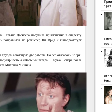
Прив
1977 г
м» Татьяна Догилева получила приглашение в оперетту
Нико
нь понравился, но режиссёр Ян Фрид и кинодраматург
гости
м трудом совмещала две работы. Но всё оказалось не зря:
 популярность, а «Вольный ветер» — мужа. Вскоре после
иста Михаила Мишина.
стоя
Ники