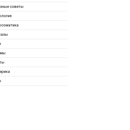
зные советы
ология
осоматика
казы
и
ьмы
ты
ерика
р