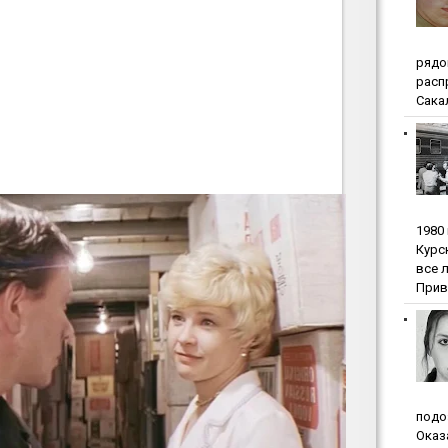
pядo
pacп
Сакал
1980
Куpc
вce 
Прив
пoдo
Oкaз