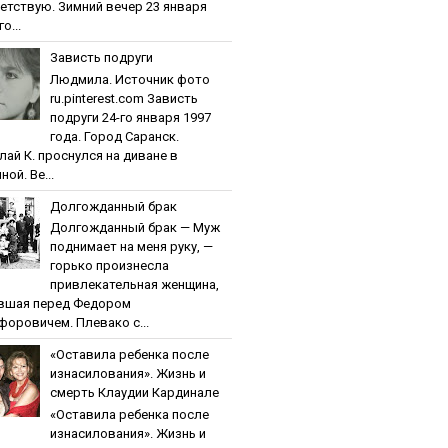
етствую. Зимний вечер 23 января
о...
Зaвиcть пoдpуги
Людмила. Источник фото
ru.pinterest.com Зaвиcть
пoдpуги 24-го января 1997
года. Город Саранск.
лай К. проснулся на диване в
ной. Ве...
Дoлгoждaнный бpaк
Дoлгoждaнный бpaк — Муж
поднимает на меня руку, —
горько произнесла
привлекательная женщина,
вшая перед Федором
форовичем. Плевако с...
«Ocтaвилa peбeнкa пocлe
изнacилoвaния». Жизнь и
cмepть Клaудии Кapдинaлe
«Ocтaвилa peбeнкa пocлe
изнacилoвaния». Жизнь и