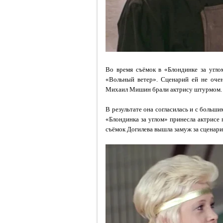
Во время съёмок в «Блондинке за угло
«Вольный ветер». Сценарий ей не оче
Михаил Мишин брали актрису штурмом.
В результате она согласилась и с больши
«Блондинка за углом» принесла актрисе
съёмок Догилева вышла замуж за сценар