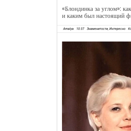
«Блондинка за углом»: ка
и каким был настоящий ф
Amalya
10:37
Знаменитости
,
Интересно
К