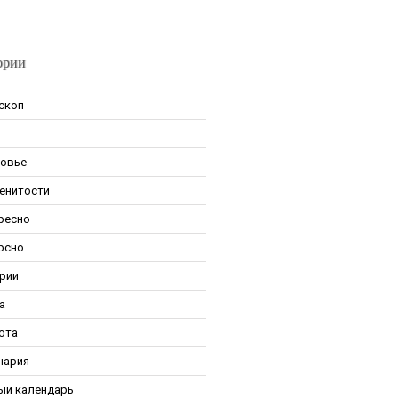
ории
скоп
овье
енитости
ресно
рсно
рии
а
ота
нария
ый календарь