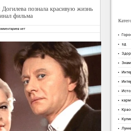
к Догилева познала красивую жизнь
инал фильма
Катег
омментариев нет
Горо
зд
Здор
Знам
Инте
Инте
Исто
карм
Крас
Кули
Лунн