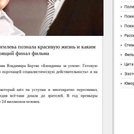
Поле
Псих
Псих
Расс
Стих
огилева познала красивую жизнь и каким
оящий финал фильма
Фил
Цита
ама Владимира Бортко «Блондинка за углом». Готовую
и порочащей социалистическую действительность» и на
Эзот
Юмо
 который шёл на уступки и многократно переснимал,
медия всё-таки дошла до зрителей. В год премьеры
 24 миллионов человек.