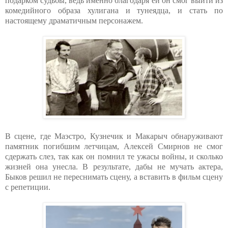
подарком судьбы, ведь именно благодаря ей он смог выйти из
комедийного образа хулигана и тунеядца, и стать по
настоящему драматичным персонажем.
В сцене, где Маэстро, Кузнечик и Макарыч обнаруживают
памятник погибшим летчицам, Алексей Смирнов не смог
сдержать слез, так как он помнил те ужасы войны, и сколько
жизней она унесла. В результате, дабы не мучать актера,
Быков решил не переснимать сцену, а вставить в фильм сцену
с репетиции.