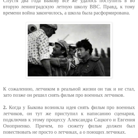
Спустя два года Быкову все же удалось поступить в во
вторую ленинградскую летную школу ВВС. Правд, к тому
времени война закончилось, а школа была расформирована.
К сожалению, летчиком в реальной жизни он так и не стал,
зато позже он решил снять фильм про военных летчиков.
2.
Когда у Быкова возникла идея снять фильм про военных
летчиков, он тут же приступил к написанию сценария,
подключив к этому процессу Александра Сацкого и Евгения
Оноприенко. Причем, по сюжету фильм должен был
повествовать не просто о летчиках, а о поющих летчиках.