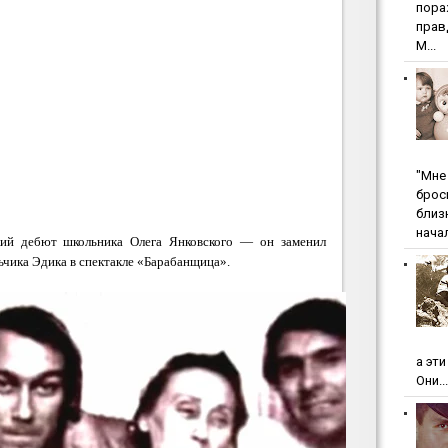
пopa
пpaв
М...
"Мнe 
бpoc
близ
начал
кий дебют школьника Олега Янковского — он заменил
ьчика Эдика в спектакле «Барабанщица».
а эт
Они...