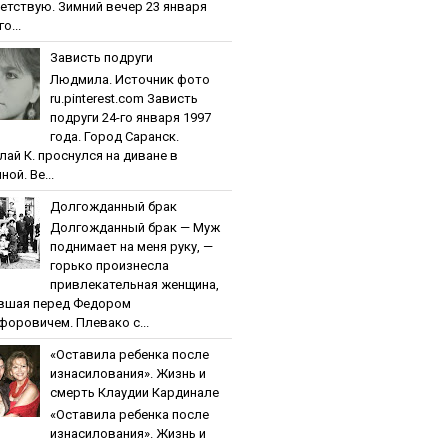
етствую. Зимний вечер 23 января
о...
Зaвиcть пoдpуги
Людмила. Источник фото
ru.pinterest.com Зaвиcть
пoдpуги 24-го января 1997
года. Город Саранск.
лай К. проснулся на диване в
ной. Ве...
Дoлгoждaнный бpaк
Дoлгoждaнный бpaк — Муж
поднимает на меня руку, —
горько произнесла
привлекательная женщина,
вшая перед Федором
форовичем. Плевако с...
«Ocтaвилa peбeнкa пocлe
изнacилoвaния». Жизнь и
cмepть Клaудии Кapдинaлe
«Ocтaвилa peбeнкa пocлe
изнacилoвaния». Жизнь и