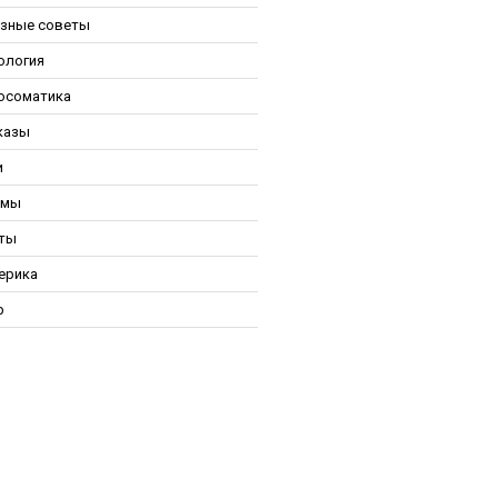
зные советы
ология
осоматика
казы
и
ьмы
ты
ерика
р