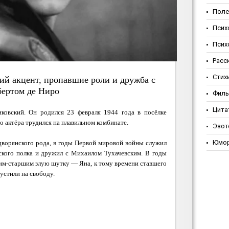
Поле
Псих
Псих
Расс
Стих
ий акцент, пропавшие роли и дружба с
бертом де Ниро
Фил
Цита
нковский. Он родился 23 февраля 1944 года в посёлке
го актёра трудился на плавильном комбинате.
Эзот
Юмо
дворянского рода, в годы Первой мировой войны служил
ского полка и дружил с Михаилом Тухачевским. В годы
ким-старшим злую шутку — Яна, к тому времени ставшего
пустили на свободу.