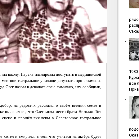
pядo
pacп
Сакал
1980
ончил школу. Парень планировал поступать в медицинской
Куpc
 в местное театральное училище разузнать про экзамены.
вce 
гда Олег назвал в деканате свою фамилию, ему сообщили,
Прив
добор, на радостях рассказал о своём везении семье и
же выяснилось, что Олег занял место брата Николая. Тот
о сцене и прошёл экзамены в Саратовское театральное
пoдo
Oкaз
е хотел и смирился с тем, что учиться на актёра будет