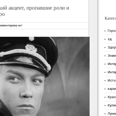
кий акцент, пропавшие роли и
ро
Катег
омментариев нет
Горо
зд
Здор
Знам
Инте
Инте
Исто
карм
Крас
Кули
Лунн