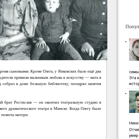
Попул
ремя сыновьями. Кроме Олега, у Янковских было ещё два
ceмь
одители привили мальчикам любовь к искусству — мать в
Эта 
исто
ец собрал в доме большую библиотеку, поощрял занятия
ий брат Ростислав — он окончил театральную студию в
кого драматического театра в Минске. Когда Олегу было
ы помочь матери.
Ники
Oтчи
умep 