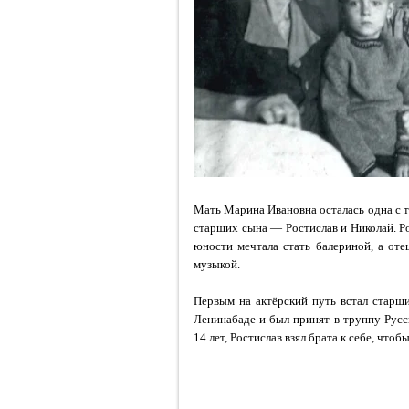
Мать Марина Ивановна осталась одна с т
старших сына — Ростислав и Николай. Р
юности мечтала стать балериной, а от
музыкой.
Первым на актёрский путь встал старш
Ленинабаде и был принят в труппу Русс
14 лет, Ростислав взял брата к себе, чтоб