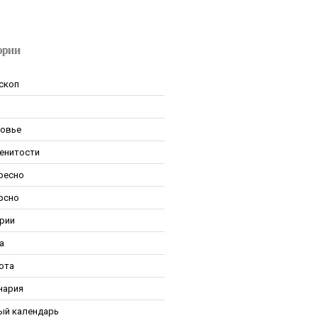
ории
скоп
овье
енитости
ресно
рсно
рии
а
ота
нария
ый календарь