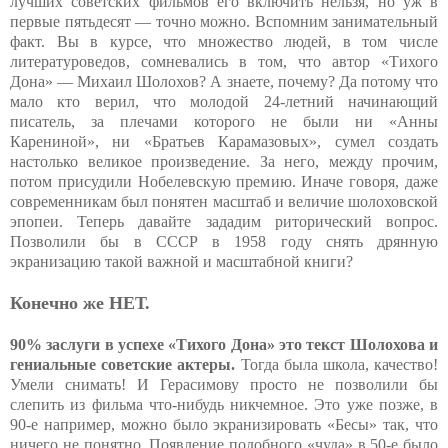
лучших советских фильмов его включить нельзя, но уж в
первые пятьдесят — точно можно. Вспомним занимательный
факт. Вы в курсе, что множество людей, в том числе
литературоведов, сомневались в том, что автор «Тихого
Дона» — Михаил Шолохов? А знаете, почему? Да потому что
мало кто верил, что молодой 24-летний начинающий
писатель, за плечами которого не были ни «Анны
Карениной», ни «Братьев Карамазовых», сумел создать
настолько великое произведение. За него, между прочим,
потом присудили Нобелевскую премию. Иначе говоря, даже
современникам был понятен масштаб и величие шолоховской
эпопеи. Теперь давайте зададим риторический вопрос.
Позволили бы в СССР в 1958 году снять дрянную
экранизацию такой важной и масштабной книги?
Конечно же НЕТ.
90% заслуги в успехе «Тихого Дона» это текст Шолохова и
гениальные советские актеры.
Тогда была школа, качество!
Умели снимать! И Герасимову просто не позволили бы
слепить из фильма что-нибудь никчемное. Это уже позже, в
90-е например, можно было экранизировать «Бесы» так, что
ничего не понятно. Появление подобного «чуда» в 50-е было