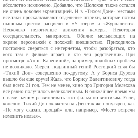
абсолютно исключено. Добавлю, что Шолохов также остался
не очень доволен экранизацией. И в «Тихом Доне» местами
все-таки проскальзывают отдельные штрихи, которые потом
пышным цветом расцвели в «У озера» и «Журналисте».
Несколько нелогичные движения камеры. Некоторая
созерцательность, манерность. Обилие мелькающих на
экране персонажей с похожей внешностью. Приходилось
постоянно сверяться с интернетом, чтобы разобраться, кто
кого там в фильме играет и кто чей родственник. При
просмотре «Анны Карениной», например, подобных проблем
не возникало. Уверен, подлинный гений Ростоцкий снял бы
«Тихий Дон» совершенно по-другому. А у Бориса Дурова
вышло бы еще круче! Жаль, что Борису Валентиновичу тогда
был всего 21 год. Тем не менее, кино про Григория Мелехова
всё равно получилось великолепным. В ближайшее время мы
с вами начнем развинчивать этот фильм по винтикам. Если,
конечно, Тихий Дон окажется на Дзен так же популярен, как
«Не могу сказать прощай» или, например, «Место встречи
изменить нельзя».