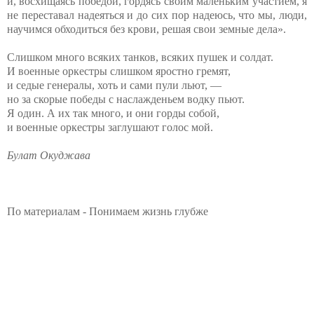
и, восхищаясь победой, гордясь своим маленьким участием, я
не переставал надеяться и до сих пор надеюсь, что мы, люди,
научимся обходиться без крови, решая свои земные дела».
Слишком много всяких танков, всяких пушек и солдат.
И военные оркестры слишком яростно гремят,
и седые генералы, хоть и сами пули льют, —
но за скорые победы с наслажденьем водку пьют.
Я один. А их так много, и они горды собой,
и военные оркестры заглушают голос мой.
Булат Окуджава
По материалам - Понимаем жизнь глубже