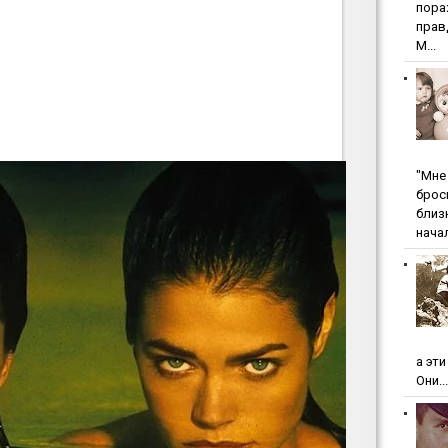
пopa
пpaв
М...
"Мнe 
бpoc
близ
начал
а эт
Они...