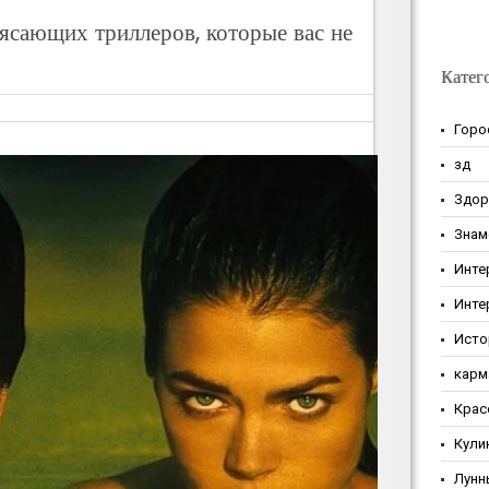
ясающих триллеров, которые вас не
Катег
Горо
зд
Здор
Знам
Инте
Инте
Исто
карм
Крас
Кули
Лунн