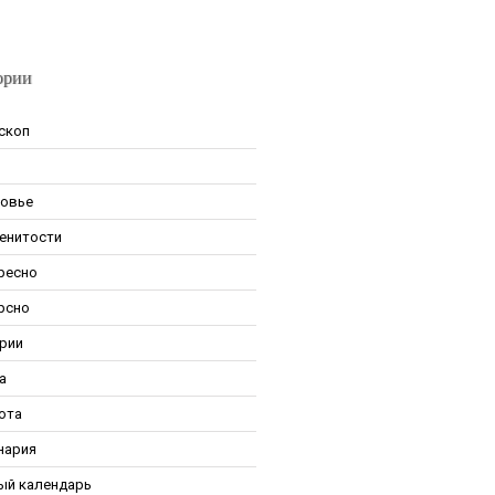
ории
скоп
овье
енитости
ресно
рсно
рии
а
ота
нария
ый календарь