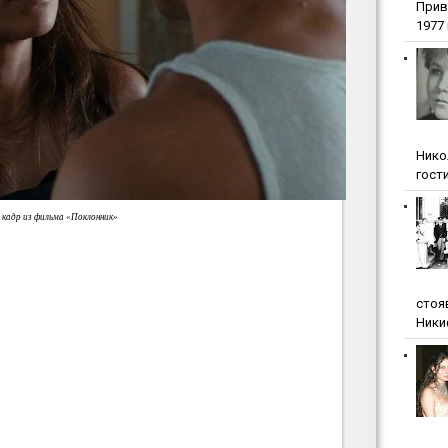
Прив
1977 г
Нико
гости
кадр из фильма «Поклонник»
стоя
Ники