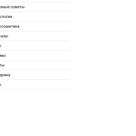
зные советы
ология
осоматика
казы
и
ьмы
ты
ерика
р