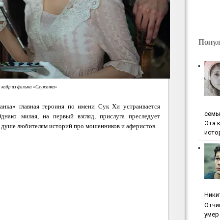
Попул
 кадр из фильма «Служанка»
анка» главная героиня по имени Сук Хи устраивается
ceмь
днако милая, на первый взгляд, прислуга преследует
Эта 
о душе любителям историй про мошенников и аферистов.
исто
Ники
Oтчи
умep 