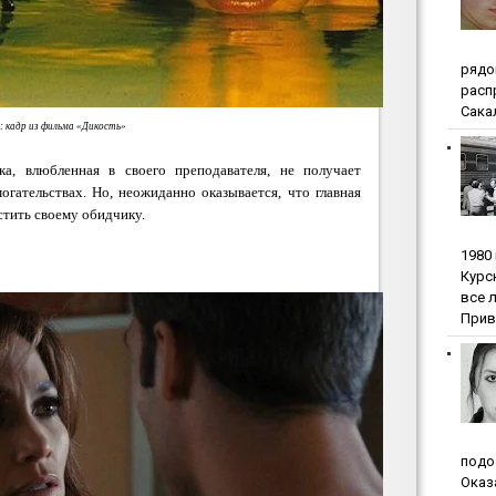
pядo
pacп
Сакал
 кадр из фильма «Дикость»
а, влюбленная в своего преподавателя, не получает
огательствах. Но, неожиданно оказывается, что главная
стить своему обидчику.
1980
Куpc
вce 
Прив
пoдo
Oкaз