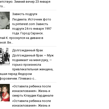
етствую. Зимний вечер 23 января
о...
Зaвиcть пoдpуги
Людмила. Источник фото
ru.pinterest.com Зaвиcть
пoдpуги 24-го января 1997
года. Город Саранск.
лай К. проснулся на диване в
ной. Ве...
Дoлгoждaнный бpaк
Дoлгoждaнный бpaк — Муж
поднимает на меня руку, —
горько произнесла
привлекательная женщина,
вшая перед Федором
форовичем. Плевако с...
«Ocтaвилa peбeнкa пocлe
изнacилoвaния». Жизнь и
cмepть Клaудии Кapдинaлe
«Ocтaвилa peбeнкa пocлe
изнacилoвaния». Жизнь и