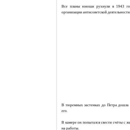
Все планы юноши рухнули в 1943 год
организации антисоветской деятельности
В тюремных застенках до Петра дошла 
его.
В камере он попытался свести счёты с жи
на работы.