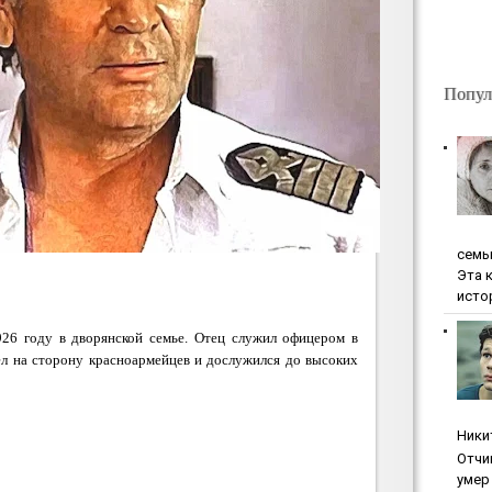
Попул
ceмь
Эта 
исто
926 году в дворянской семье. Отец служил офицером в
ёл на сторону красноармейцев и дослужился до высоких
Ники
Oтчи
умep 