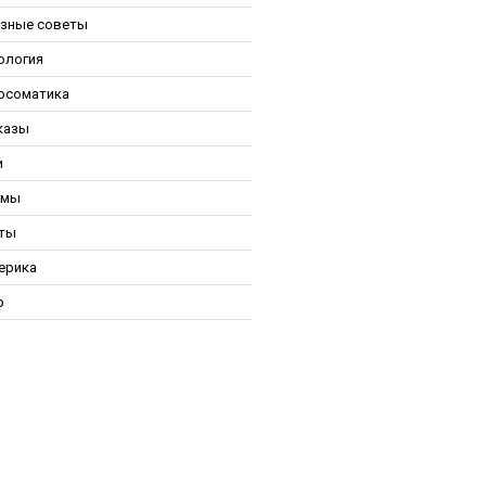
зные советы
ология
осоматика
казы
и
ьмы
ты
ерика
р