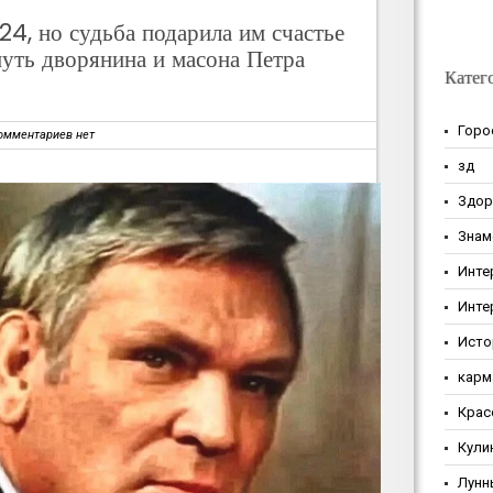
 24, но судьба подарила им счастье
 путь дворянина и масона Петра
Катег
Горо
омментариев нет
зд
Здор
Знам
Инте
Инте
Исто
карм
Крас
Кули
Лунн