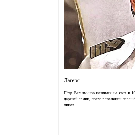
Лагеря
Пётр Вельяминов появился на свет в 1
царской армии, после революции переш
чинов.