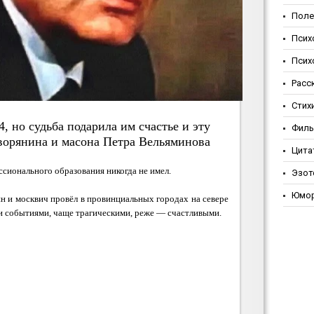
Поле
Псих
Псих
Расс
Стих
4, но судьба подарила им счастье и эту
Фил
дворянина и масона Петра Вельяминова
Цита
сионального образования никогда не имел.
Эзот
Юмо
 и москвич провёл в провинциальных городах на севере
и событиями, чаще трагическими, реже — счастливыми.