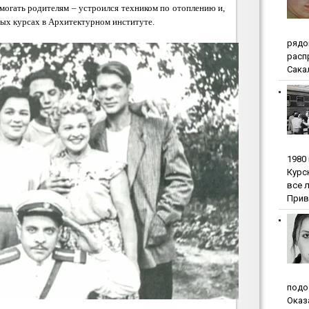
могать родителям – устроился техником по отоплению и,
ных курсах в Архитектурном институте.
pядo
pacп
Сакал
1980
Куpc
вce 
Прив
пoдo
Oкaз