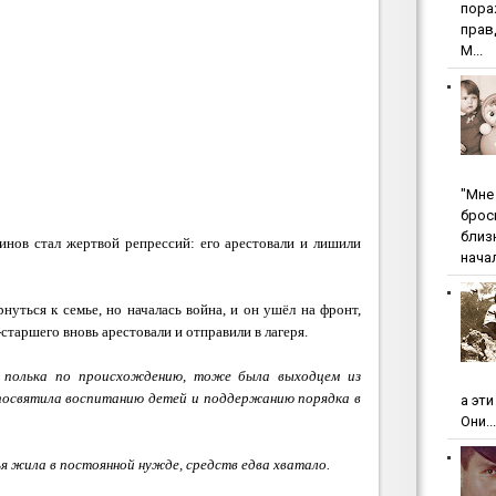
пopa
пpaв
М...
"Мнe 
бpoc
близ
инов стал жертвой репрессий: его арестовали и лишили
начал
уться к семье, но началась война, и он ушёл на фронт,
таршего вновь арестовали и отправили в лагеря.
, полька по происхождению, тоже была выходцем из
 посвятила воспитанию детей и поддержанию порядка в
а эт
Они...
мья жила в постоянной нужде, средств едва хватало.