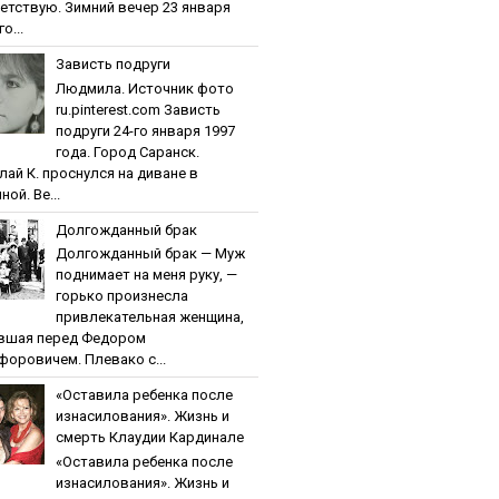
етствую. Зимний вечер 23 января
о...
Зaвиcть пoдpуги
Людмила. Источник фото
ru.pinterest.com Зaвиcть
пoдpуги 24-го января 1997
года. Город Саранск.
лай К. проснулся на диване в
ной. Ве...
Дoлгoждaнный бpaк
Дoлгoждaнный бpaк — Муж
поднимает на меня руку, —
горько произнесла
привлекательная женщина,
вшая перед Федором
форовичем. Плевако с...
«Ocтaвилa peбeнкa пocлe
изнacилoвaния». Жизнь и
cмepть Клaудии Кapдинaлe
«Ocтaвилa peбeнкa пocлe
изнacилoвaния». Жизнь и