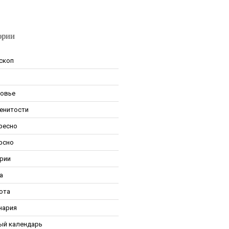
ории
скоп
овье
енитости
ресно
рсно
рии
а
ота
нария
ый календарь