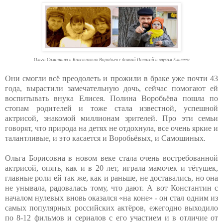
Ольга Самошина и Константин Воробьёв с дочкой Полиной и внуком Елисеем
Они смогли всё преодолеть и прожили в браке уже почти 43
года, вырастили замечательную дочь, сейчас помогают ей
воспитывать внука Елисея. Полина Воробьёва пошла по
стопам родителей и тоже стала известной, успешной
актрисой, знакомой миллионам зрителей. Про эти семьи
говорят, что природа на детях не отдохнула, все очень яркие и
талантливые, и это касается и Воробьёвых, и Самошиных.
Ольга Борисовна в новом веке стала очень востребованной
актрисой, опять, как и в 20 лет, играла мамочек и тётушек,
главные роли ей так же, как и раньше, не доставались, но она
не унывала, радовалась тому, что дают. А вот Константин с
началом нулевых вновь оказался «на коне» - он стал одним из
самых популярных российских актёров, ежегодно выходило
по 8-12 фильмов и сериалов с его участием и в отличие от