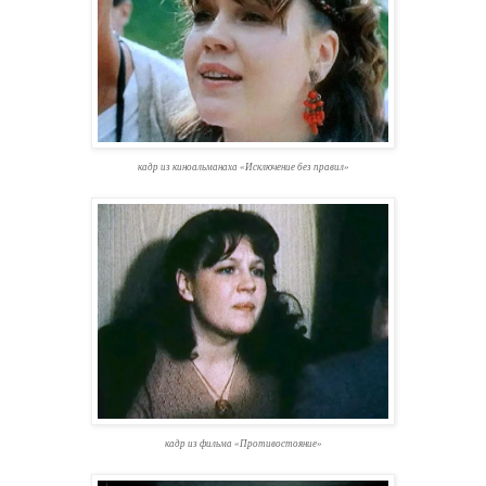
кадр из киноальманаха «Исключение без правил»
кадр из фильма «Противостояние»