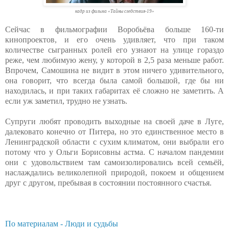
кадр из фильма «Тайны следствия-19»
Сейчас в фильмографии Воробьёва больше 160-ти
кинопроектов, и его очень удивляет, что при таком
количестве сыгранных ролей его узнают на улице гораздо
реже, чем любимую жену, у которой в 2,5 раза меньше работ.
Впрочем, Самошина не видит в этом ничего удивительного,
она говорит, что всегда была самой большой, где бы ни
находилась, и при таких габаритах её сложно не заметить. А
если уж заметил, трудно не узнать.
Супруги любят проводить выходные на своей даче в Луге,
далековато конечно от Питера, но это единственное место в
Ленинградской области с сухим климатом, они выбрали его
потому что у Ольги Борисовны астма. С началом пандемии
они с удовольствием там самоизолировались всей семьёй,
наслаждались великолепной природой, покоем и общением
друг с другом, пребывая в состоянии постоянного счастья.
По материалам - Люди и судьбы