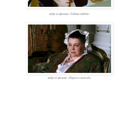
кадр из фильма «Гадкие лебеди»
кадр из фильма «Пером и шпагой»