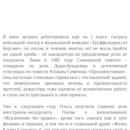
В кино актриса дебютировала ещё на 1 курсе, сыграла
небольшой эпизод в музыкальной комедии «Труффальдино из
Бергамо», но потом, в течении многих лет не могла пройти
ни одной пробы – её кандидатура на предлагаемые роли не
подходила. Лишь в 1985 году Самошиной повезло –
утвердили на роль Доры-бульдозера в детективный
телесериал по повести Юлиана Семёнова «Противостояние».
Она настолько гениально справилась с поставленной задачей,
что моментально завоевала любовь и признательность
зрителей, режиссёры тоже оценили её великолепную работу
и стали часто приглашать в свои проекты.
Уже в следующем году Ольга получила главную роль
иностранки-экскурсанта Луизы в киноальманахе
«Исключение без правил», кроме того, снялась ещё в трёх
фильмах и сериалах, в том числе в социальной драме «Жизнь
Клима Самгина». С тех пор она постоянно снималась сразу в