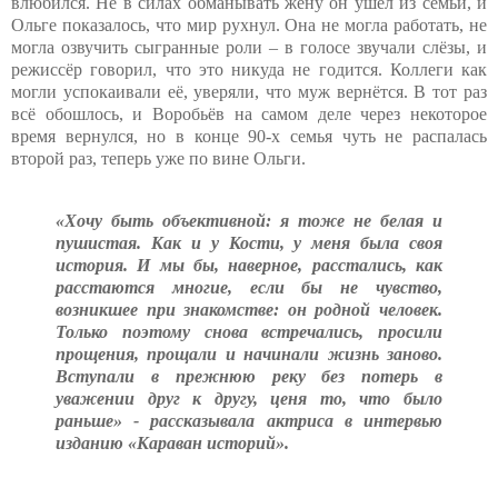
влюбился. Не в силах обманывать жену он ушёл из семьи, и
Ольге показалось, что мир рухнул. Она не могла работать, не
могла озвучить сыгранные роли – в голосе звучали слёзы, и
режиссёр говорил, что это никуда не годится. Коллеги как
могли успокаивали её, уверяли, что муж вернётся. В тот раз
всё обошлось, и Воробьёв на самом деле через некоторое
время вернулся, но в конце 90-х семья чуть не распалась
второй раз, теперь уже по вине Ольги.
«Хочу быть объективной: я тоже не белая и
пушистая. Как и у Кости, у меня была своя
история. И мы бы, наверное, расстались, как
расстаются многие, если бы не чувство,
возникшее при знакомстве: он родной человек.
Только поэтому снова встречались, просили
прощения, прощали и начинали жизнь заново.
Вступали в прежнюю реку без потерь в
уважении друг к другу, ценя то, что было
раньше» - рассказывала актриса в интервью
изданию «Караван историй».