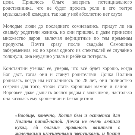
цели. Пришлось Ольге заверить потенциального
родственника, что не будет просить роли в его театре
музыкальной комедии, так как у неё абсолютно нет слуха.
Молодые люди до последнего сомневались, придут ли на
свадьбу родители жениха, но они пришли, и даже принесли
множество даров, включая дефицитные по тем временам
продукты. Почти сразу после свадьбы Самошина
забеременела, но во время одного из спектаклей её случайно
толкнули, она неудачно упала и ребёнка потеряла.
Константин утешал её, уверяя, что всё будет хорошо, когда
Бог даст, тогда они и станут родителями. Дочка Полина
родилась, когда им исполнилось по 28 лет, они полностью
созрели для того, чтобы стать хорошими мамой и папой –
Воробьёв даже дышать боялся рядом с малышкой, настолько
она казалась ему крошечной и беззащитной.
«Вообще, конечно, Костя был и остаётся для
Полины папой-папой. Дочка не очень любила
кукол, ей больше нравилось возиться с
маленькими игрушечными зверушками, и Костя