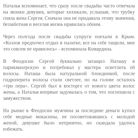
Наталья вспоминает, что сразу после свадьбы часто отвечала
на звонки девушек, которые хихикали, услышав, что трубку
сняла жена Сергея. Сначала она не придавала этому значения,
беззаботная и веселая жизнь нравилась обоим.
Через полгода после свадьбы супруги поехали в Крым.
«Козлов предпочел отдых в палатке, все на себе тащили, мне
это совсем не нравилось» - вспоминала Комардина.
В Феодосии Сергей буквально затащил Наташу в
парикмахерскую и потребовал у мастера осветлить ей
волосы. Наташа была натуральной блондинкой, после
гидроперита волосы стали светлее, но на голове осталось
«три пера». Сергей был в восторге от нового цвета волос
жены, а Наталья впервые задумалась о том, что поспешила с
замужеством.
На рынке в Феодосии мужчина за последние деньги купил
себе модные мокасины, не посоветовавшись с молодой
женой, девушке было неприятно, но скандала удалось
избежать.