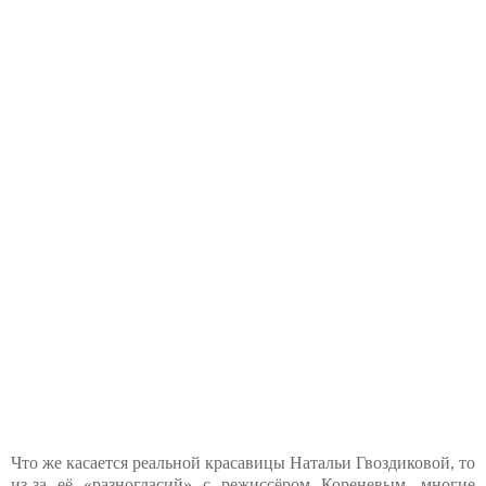
Что же касается реальной красавицы Натальи Гвоздиковой, то
из-за её «разногласий» с режиссёром Кореневым, многие