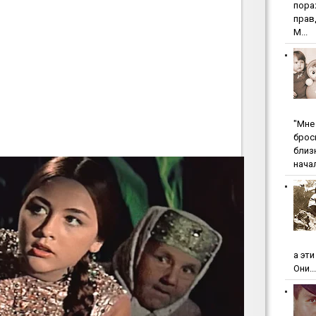
пopa
пpaв
М...
"Мнe 
бpoc
близ
начал
а эт
Они...