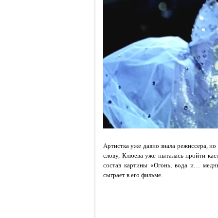
Артистка уже давно знала режиссера, но 
слову, Клюева уже пыталась пройти каст
состав картины «Огонь, вода и… медны
сыграет в его фильме.