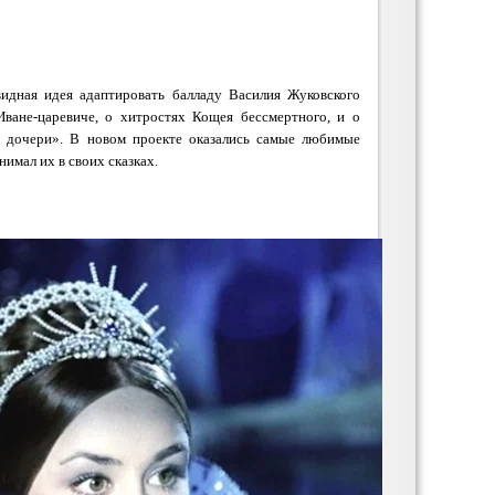
видная идея адаптировать балладу Василия Жуковского
Иване-царевиче, о хитростях Кощея бессмертного, и о
 дочери». В новом проекте оказались самые любимые
нимал их в своих сказках.