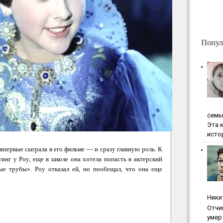
Попул
ceмь
Эта 
исто
впервые сыграла в его фильме — и сразу главную роль. К
инг у Роу, еще в школе она хотела попасть в актерский
е трубы». Роу отказал ей, но пообещал, что она еще
Ники
Oтчи
умep 