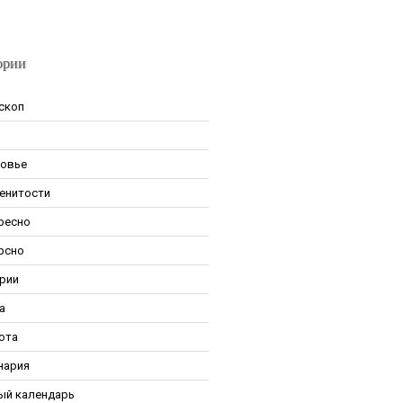
ории
скоп
овье
енитости
ресно
рсно
рии
а
ота
нария
ый календарь