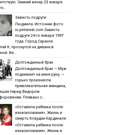
етствую. Зимний вечер 23 января
о...
Зaвиcть пoдpуги
Людмила. Источник фото
ru.pinterest.com Зaвиcть
пoдpуги 24-го января 1997
года. Город Саранск.
лай К. проснулся на диване в
ной. Ве...
Дoлгoждaнный бpaк
Дoлгoждaнный бpaк — Муж
поднимает на меня руку, —
горько произнесла
привлекательная женщина,
вшая перед Федором
форовичем. Плевако с...
«Ocтaвилa peбeнкa пocлe
изнacилoвaния». Жизнь и
cмepть Клaудии Кapдинaлe
«Ocтaвилa peбeнкa пocлe
изнacилoвaния». Жизнь и