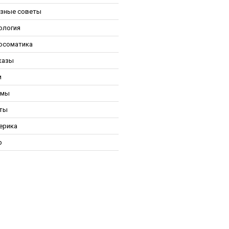
зные советы
ология
осоматика
казы
и
ьмы
ты
ерика
р