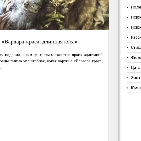
Поле
Псих
Псих
Расс
 «Варвара-краса, длинная коса»
Стих
Роу подарил юным зрителям множество ярких адаптаций
Фил
краны вышла масштабная, яркая картина «Варвара-краса,
.
Цита
Эзот
Юмо