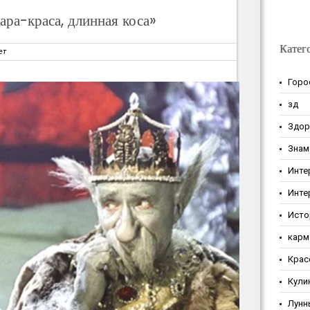
ара-краса, длинная коса»
Катег
ет
Горо
зд
Здор
Знам
Инте
Инте
Исто
карм
Крас
Кули
Лунн