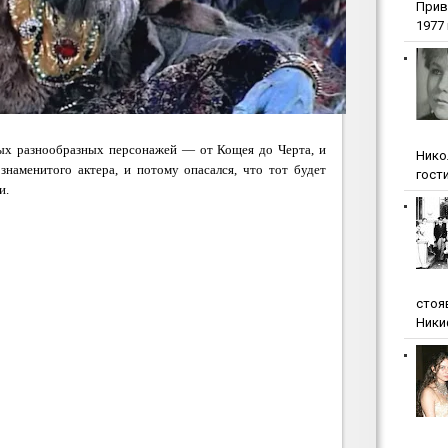
Прив
1977 г
мых разнообразных персонажей — от Кощея до Черта, и
Нико
знаменитого актера, и потому опасался, что тот будет
гости
и.
стоя
Ники