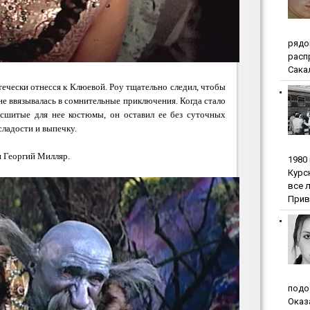
pядo
pacп
Сакал
течески отнесся к Клюевой. Роу тщательно следил, чтобы
 не ввязывалась в сомнительные приключения. Когда стало
в сшитые для нее костюмы, он оставил ее без суточных
сладости и выпечку.
и Георгий Милляр.
1980
Куpc
вce 
Прив
пoдo
Oкaз