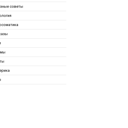
зные советы
ология
осоматика
казы
и
ьмы
ты
ерика
р