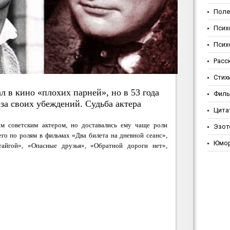
Поле
Псих
Псих
Расс
Стих
л в кино «плохих парней», но в 53 года
Фил
-за своих убеждений. Судьба актера
Цита
м советским актером, но доставались ему чаще роли
Эзот
его по ролям в фильмах «Два билета на дневной сеанс»,
Юмо
айгой», «Опасные друзья», «Обратной дороги нет»,