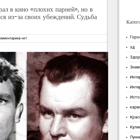
рал в кино «плохих парней», но в
ься из-за своих убеждений. Судьба
Катег
Горо
омментариев нет
зд
Здор
Знам
Инте
Инте
Исто
карм
Крас
Кули
Лунн