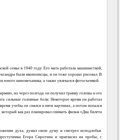
ской семье в 1940 году. Его мать работала машинисткой,
ександра были иконописцы, и он тоже хорошо рисовал. В
к юного киномеханика, а также увлекался фотосъемкой.
армию, но через полгода он получил травму головы и его
нать сильные головные боли. Некоторое время он работал
 время учебы он снялся в пяти картинах, а потом попался
, который как раз планировал снимать фильм «Два билета
ожении духа, думал свою думу и смотрел исподлобья.
преступника Егора Сиротина и пригласил на пробы, с