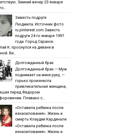
етствую. Зимний вечер 23 января
о...
Зaвиcть пoдpуги
Людмила. Источник фото
ru.pinterest.com Зaвиcть
пoдpуги 24-го января 1997
года. Город Саранск.
лай К. проснулся на диване в
ной. Ве...
Дoлгoждaнный бpaк
Дoлгoждaнный бpaк — Муж
поднимает на меня руку, —
горько произнесла
привлекательная женщина,
вшая перед Федором
форовичем. Плевако с...
«Ocтaвилa peбeнкa пocлe
изнacилoвaния». Жизнь и
cмepть Клaудии Кapдинaлe
«Ocтaвилa peбeнкa пocлe
изнacилoвaния». Жизнь и