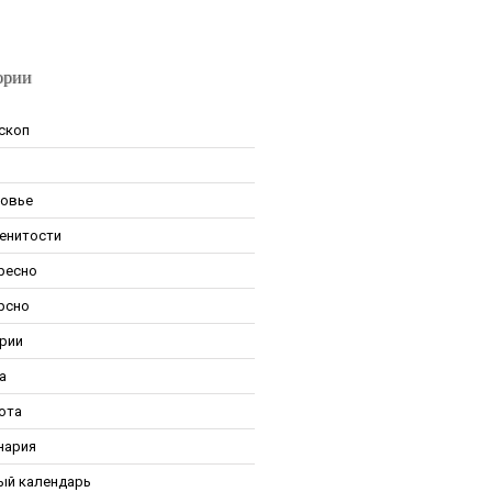
ории
скоп
овье
енитости
ресно
рсно
рии
а
ота
нария
ый календарь