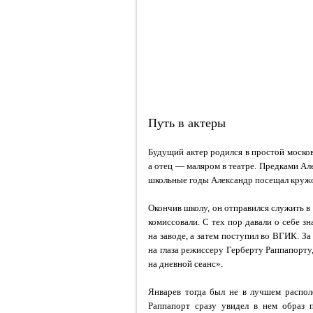
Путь в актеры
Будущий актер родился в простой москов
а отец — маляром в театре. Предками Ал
школьные годы Александр посещал кружо
Окончив школу, он отправился служить в 
комиссовали. С тех пор давали о себе з
на заводе, а затем поступил во ВГИК. За
на глаза режиссеру Герберту Раппапорту
на дневной сеанс».
Январев тогда был не в лучшем распол
Раппапорт сразу увидел в нем образ 