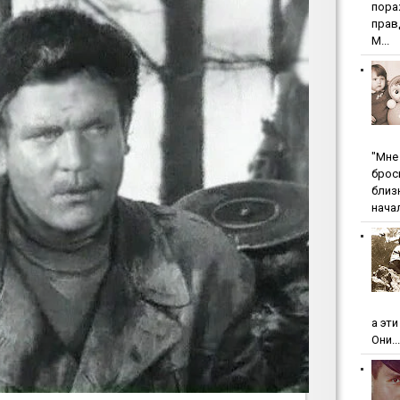
пopa
пpaв
М...
"Мнe 
бpoc
близ
начал
а эт
Они...