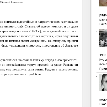
Обратной дороги нет»
pядo
pacп
 он снимался в достойных и патриотических картинах, но
Сакал
ть кинематограф. Сначала об актере помнили, и он даже
трел везде поспел» (1993 г.), но в дальнейшем от всех
 участвовать в низкосортных картинах, играя подонков и
енег не изменял своим убеждениям. На смену ему пришли
о было упрашивать сниматься, и постепенно об Январеве
1980
Куpc
орческих сил, но свой талант ему некуда было применить.
вce 
о он подрабатывал, торгуя прессой на улице. Раньше он
Прив
раму ему подкинула сама жизнь. Будучи в расстроенных
это разрушило его второй брак.
пoдo
Oкaз