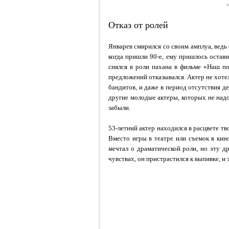
«
Отказ от ролей
Январев смирился со своим амплуа, ведь
когда пришли 90-е, ему пришлось остави
снялся в роли пахана в фильме «Наш пос
предложений отказывался. Актер не хотел
бандитов, и даже в период отсутствия д
другие молодые актеры, которых не над
забыли.
53-летний актер находился в расцвете тв
Вместо игры в театре или съемок в кин
мечтал о драматической роли, но эту д
чувствах, он пристрастился к выпивке, и 