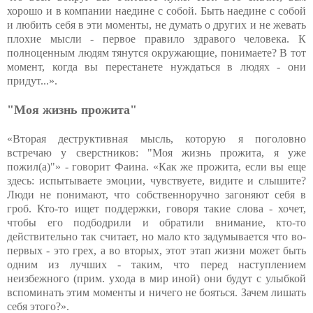
хорошо и в компании наедине с собой. Быть наедине с собой
и любить себя в эти моменты, не думать о других и не жевать
плохие мысли - первое правило здравого человека. К
полноценным людям тянутся окружающие, понимаете? В тот
момент, когда вы перестанете нуждаться в людях - они
придут...».
"Моя жизнь прожита"
«Вторая деструктивная мысль, которую я поголовно
встречаю у сверстников: "Моя жизнь прожита, я уже
пожил(а)"» - говорит Фаина. «Как же прожита, если вы еще
здесь: испытываете эмоции, чувствуете, видите и слышите?
Люди не понимают, что собственноручно загоняют себя в
гроб. Кто-то ищет поддержки, говоря такие слова - хочет,
чтобы его подбодрили и обратили внимание, кто-то
действительно так считает, но мало кто задумывается что во-
первых - это грех, а во вторых, этот этап жизни может быть
одним из лучших - таким, что перед наступлением
неизбежного (прим. ухода в мир иной) они будут с улыбкой
вспоминать этим моменты и ничего не бояться. Зачем лишать
себя этого?».