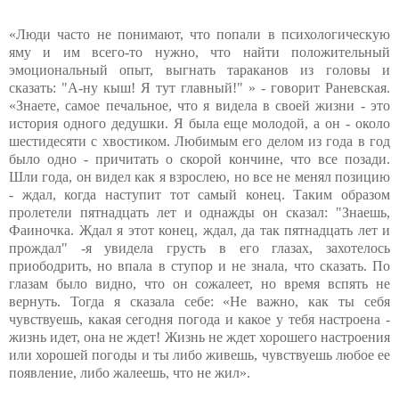
«Люди часто не понимают, что попали в психологическую
яму и им всего-то нужно, что найти положительный
эмоциональный опыт, выгнать тараканов из головы и
сказать: "А-ну кыш! Я тут главный!" » - говорит Раневская.
«Знаете, самое печальное, что я видела в своей жизни - это
история одного дедушки. Я была еще молодой, а он - около
шестидесяти с хвостиком. Любимым его делом из года в год
было одно - причитать о скорой кончине, что все позади.
Шли года, он видел как я взрослею, но все не менял позицию
- ждал, когда наступит тот самый конец. Таким образом
пролетели пятнадцать лет и однажды он сказал: "Знаешь,
Фаиночка. Ждал я этот конец, ждал, да так пятнадцать лет и
прождал" -я увидела грусть в его глазах, захотелось
приободрить, но впала в ступор и не знала, что сказать. По
глазам было видно, что он сожалеет, но время вспять не
вернуть. Тогда я сказала себе: «Не важно, как ты себя
чувствуешь, какая сегодня погода и какое у тебя настроена -
жизнь идет, она не ждет! Жизнь не ждет хорошего настроения
или хорошей погоды и ты либо живешь, чувствуешь любое ее
появление, либо жалеешь, что не жил».