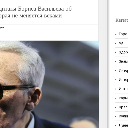
цитаты Бориса Васильева об
орая не меняется веками
Катег
нет
Горо
зд
Здор
Знам
Инте
Инте
Исто
карм
Крас
Кули
Лунн