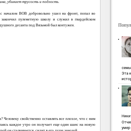
ина, убивает трусость и подлость.
 с началом ВОВ добровольно ушел на фронт, попал во
 закончил пулеметную школу и служил в гвардейском
Попул
здушного десанта под Вязьмой был контужен.
ceмь
Эта 
исто
Ники
 Человеку свойственно оставлять все плохое, что с ним
Oтчи
ыпаясь каждое утро он получает еще один шанс на новую
умep 
орой он сталкивается, сидит в его душе занозой.