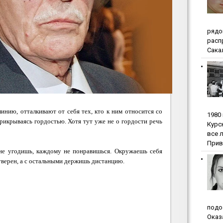
pядo
pacп
Сакал
инию, отталкивают от себя тех, кто к ним относится со
1980
прикрываясь гордостью. Хотя тут уже не о гордости речь
Куpc
вce 
Прив
 не угодишь, каждому не понравишься. Окружаешь себя
уверен, а с остальными держишь дистанцию.
пoдo
Oкaз