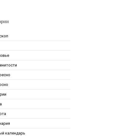
ории
скоп
овье
енитости
ресно
рсно
рии
а
ота
нария
ый календарь