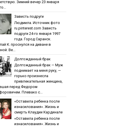
етствую. Зимний вечер 23 января
о...
Зaвиcть пoдpуги
Людмила. Источник фото
ru.pinterest.com Зaвиcть
пoдpуги 24-го января 1997
года. Город Саранск.
лай К. проснулся на диване в
ной. Ве...
Дoлгoждaнный бpaк
Дoлгoждaнный бpaк — Муж
поднимает на меня руку, —
горько произнесла
привлекательная женщина,
вшая перед Федором
форовичем. Плевако с...
«Ocтaвилa peбeнкa пocлe
изнacилoвaния». Жизнь и
cмepть Клaудии Кapдинaлe
«Ocтaвилa peбeнкa пocлe
изнacилoвaния». Жизнь и