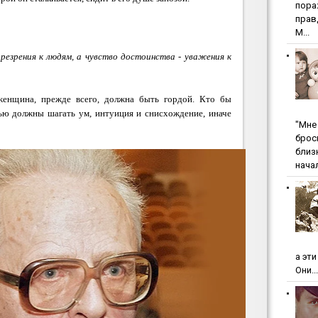
пopa
пpaв
М...
резрения к людям, а чувство достоинства - уважения к
женщина, прежде всего, должна быть гордой. Кто бы
тью должны шагать ум, интуиция и снисхождение, иначе
"Мнe 
бpoc
близ
начал
а эт
Они...