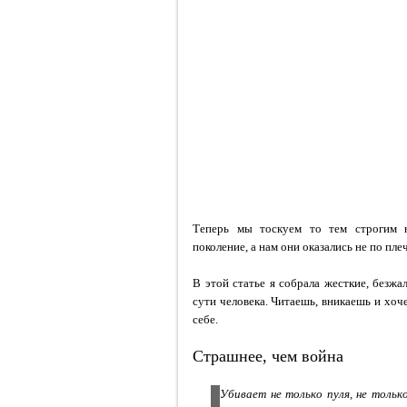
Теперь мы тоскуем то тем строгим н
поколение, а нам они оказались не по плеч
В этой статье я собрала жесткие, безж
сути человека. Читаешь, вникаешь и хоче
себе.
Страшнее, чем война
Убивает не только пуля, не только