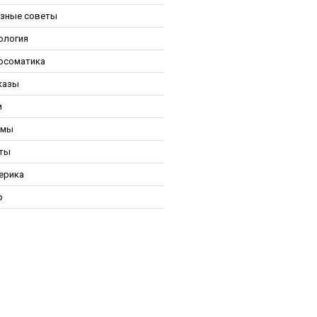
зные советы
ология
осоматика
казы
и
ьмы
ты
ерика
р