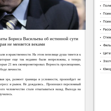
Поле
Псих
Псих
Расс
Стих
аты Бориса Васильева об истинной сути
рая не меняется веками
Фил
Цита
али и нравственности. На этом пепелище душа тянется к
 которые еще так недавно были непреложны, а теперь
Эзот
оторые 21 век скомпрометировал. Верность просвещению,
Юмо
ободе личности.
вая эра, размоет границы и условности, произойдет не
огресс и рывок. Не дождались... Произошел переломный
рого человечество стало откатываться назад. Выхода на
училось.