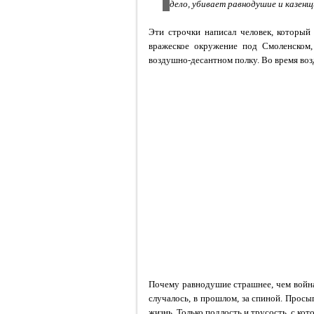
дело, убивает равнодушие и казенщ
Эти строчки написал человек, который
вражеское окружение под Смоленском,
воздушно-десантном полку. Во время во
Почему равнодушие страшнее, чем война?
случалось, в прошлом, за спиной. Прос
жизнь. Только подлость и трусость, с кот