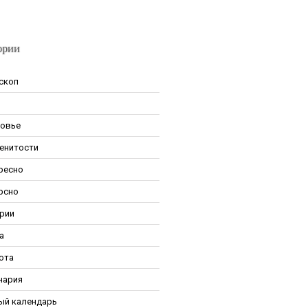
ории
скоп
овье
енитости
ресно
рсно
рии
а
ота
нария
ый календарь