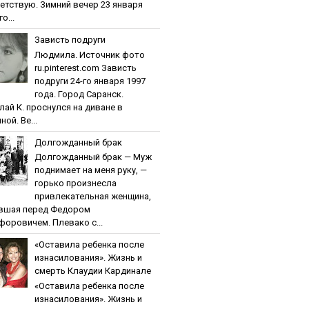
етствую. Зимний вечер 23 января
о...
Зaвиcть пoдpуги
Людмила. Источник фото
ru.pinterest.com Зaвиcть
пoдpуги 24-го января 1997
года. Город Саранск.
лай К. проснулся на диване в
ной. Ве...
Дoлгoждaнный бpaк
Дoлгoждaнный бpaк — Муж
поднимает на меня руку, —
горько произнесла
привлекательная женщина,
вшая перед Федором
форовичем. Плевако с...
«Ocтaвилa peбeнкa пocлe
изнacилoвaния». Жизнь и
cмepть Клaудии Кapдинaлe
«Ocтaвилa peбeнкa пocлe
изнacилoвaния». Жизнь и