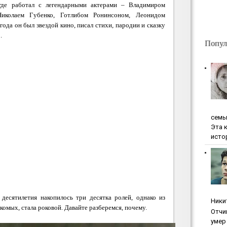
 где работал с легендарными актерами – Владимиром
иколаем Губенко, Готлибом Ронинсоном, Леонидом
ода он был звездой кино, писал стихи, пародии и сказку
.
Попул
ceмь
Эта 
исто
десятилетия накопилось три десятка ролей, однако из
Ники
акомых, стала роковой. Давайте разберемся, почему.
Oтчи
умep 