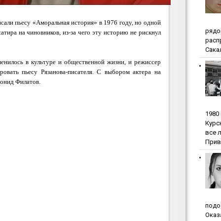
сали пьесу «Аморальная история» в 1976 году, но одной
pядo
тира на чиновников, из-за чего эту историю не рискнул
pacп
Сакал
енилось в культуре и общественной жизни, и режиссер
ровать пьесу Рязанова-писателя. С выбором актера на
еонид Филатов.
1980
Куpc
вce 
Прив
пoдo
Oкaз