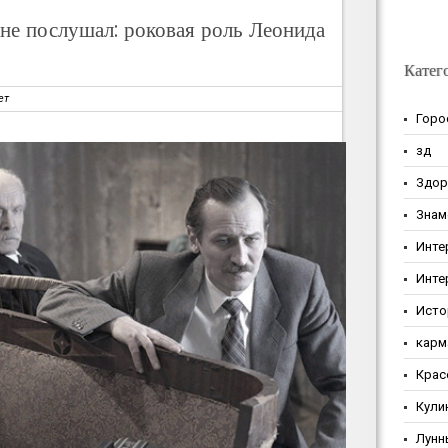
 не послушал: роковая роль Леонида
Катег
ет
Горо
зд
Здор
Знам
Инте
Инте
Исто
карм
Крас
Кули
Лунн