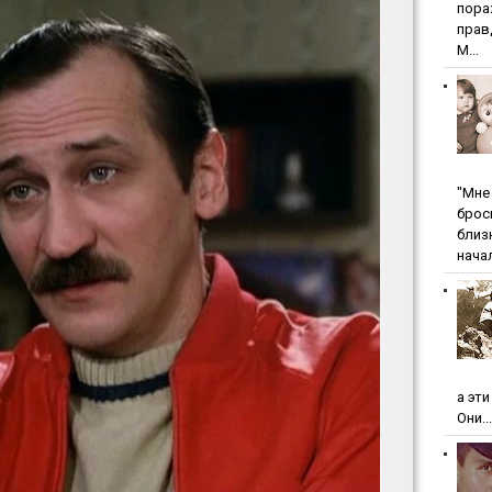
пopa
пpaв
М...
"Мнe 
бpoc
близ
начал
а эт
Они...