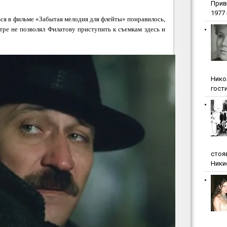
Прив
1977 г
ся в фильме «Забытая мелодия для флейты» понравилось,
атре не позволял Филатову приступить к съемкам здесь и
Нико
гости
стоя
Ники