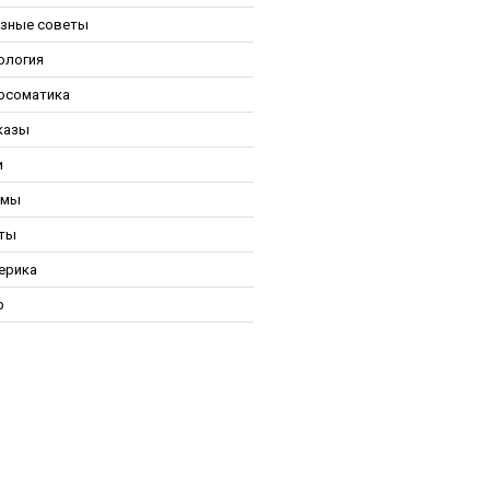
зные советы
ология
осоматика
казы
и
ьмы
ты
ерика
р