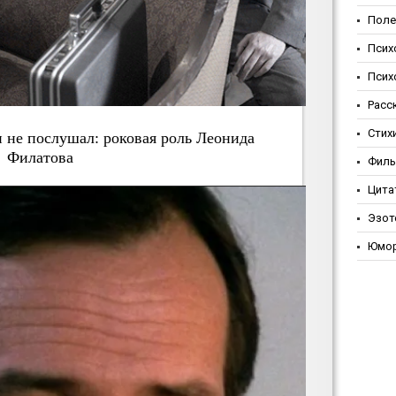
Поле
Псих
Псих
Расс
Стих
н не послушал: роковая роль Леонида
Филатова
Фил
Цита
Эзот
Юмо