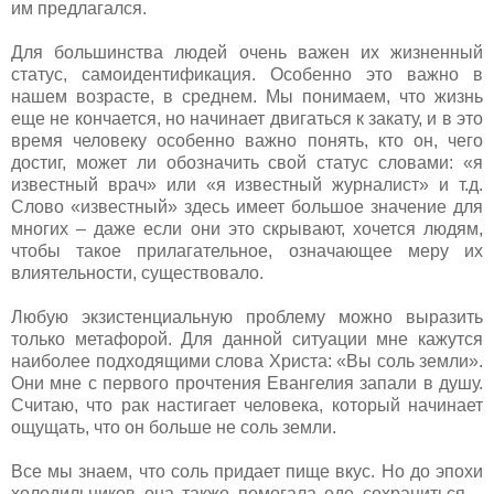
им предлагался.
Для большинства людей очень важен их жизненный
статус, самоидентификация. Особенно это важно в
нашем возрасте, в среднем. Мы понимаем, что жизнь
еще не кончается, но начинает двигаться к закату, и в это
время человеку особенно важно понять, кто он, чего
достиг, может ли обозначить свой статус словами: «я
известный врач» или «я известный журналист» и т.д.
Слово «известный» здесь имеет большое значение для
многих – даже если они это скрывают, хочется людям,
чтобы такое прилагательное, означающее меру их
влиятельности, существовало.
Любую экзистенциальную проблему можно выразить
только метафорой. Для данной ситуации мне кажутся
наиболее подходящими слова Христа: «Вы соль земли».
Они мне с первого прочтения Евангелия запали в душу.
Считаю, что рак настигает человека, который начинает
ощущать, что он больше не соль земли.
Все мы знаем, что соль придает пище вкус. Но до эпохи
холодильников она также помогала еде сохраниться –