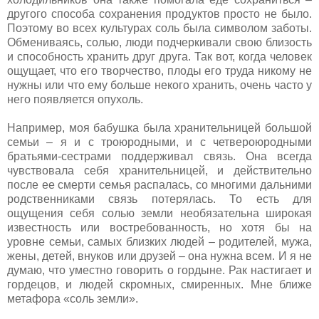
другого способа сохранения продуктов просто не было.
Поэтому во всех культурах соль была символом заботы.
Обмениваясь, солью, люди подчеркивали свою близость
и способность хранить друг друга. Так вот, когда человек
ощущает, что его творчество, плоды его труда никому не
нужны или что ему больше некого хранить, очень часто у
него появляется опухоль.
Например, моя бабушка была хранительницей большой
семьи – я и с троюродными, и с четвероюродными
братьями-сестрами поддерживал связь. Она всегда
чувствовала себя хранительницей, и действительно
после ее смерти семья распалась, со многими дальними
родственниками связь потерялась. То есть для
ощущения себя солью земли необязательна широкая
известность или востребованность, но хотя бы на
уровне семьи, самых близких людей – родителей, мужа,
жены, детей, внуков или друзей – она нужна всем. И я не
думаю, что уместно говорить о гордыне. Рак настигает и
гордецов, и людей скромных, смиренных. Мне ближе
метафора «соль земли».