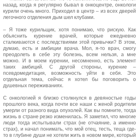
назад, когда я регулярно бывал в онкоцентре, онкологи
курили очень много. Приходил в центр – из всех дверей
легочного отделения дым шел клубами.
– Я тоже курильщик, хотя понимаю, что рискую. Как
объяснить курение врачей, которые ежедневно
сталкиваются с последствиями этой привычки? В этом,
думаю, есть и амбиции врача. Мол, я-то врач, смогу
преодолеть в себе эту болезнь, всем нельзя, а мне
можно. И в моем курении, несомненно, есть элемент
таких амбиций. С другой стороны, курение –
псевдомедитация, возможность уйти в себя. Это
отдельная тема, сейчас я хотел бы поговорить о
душевных переживаниях.
С онкологией я близко столкнулся в девяностые годы
прошлого века, когда почти все наши с женой родители
умерли от разного вида опухолей. Как вы помните, тогда
жизнь в стране резко изменилась. Я заметил, что многие
люди тогда испытывали страх (не отчаяние, а именно
страх), и начал понимать, что мой отец, тесть, теща где-
то в глубине души не хотели жить в новом мире, который