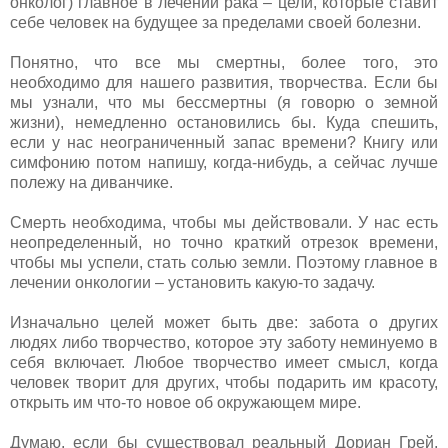
онколог) главное в лечении рака – цели, которые ставит
себе человек на будущее за пределами своей болезни.
Понятно, что все мы смертны, более того, это
необходимо для нашего развития, творчества. Если бы
мы узнали, что мы бессмертны (я говорю о земной
жизни), немедленно остановились бы. Куда спешить,
если у нас неограниченный запас времени? Книгу или
симфонию потом напишу, когда-нибудь, а сейчас лучше
полежу на диванчике.
Смерть необходима, чтобы мы действовали. У нас есть
неопределенный, но точно краткий отрезок времени,
чтобы мы успели, стать солью земли. Поэтому главное в
лечении онкологии – установить какую-то задачу.
Изначально целей может быть две: забота о других
людях либо творчество, которое эту заботу неминуемо в
себя включает. Любое творчество имеет смысл, когда
человек творит для других, чтобы подарить им красоту,
открыть им что-то новое об окружающем мире.
Думаю, если бы существовал реальный Дориан Грей,