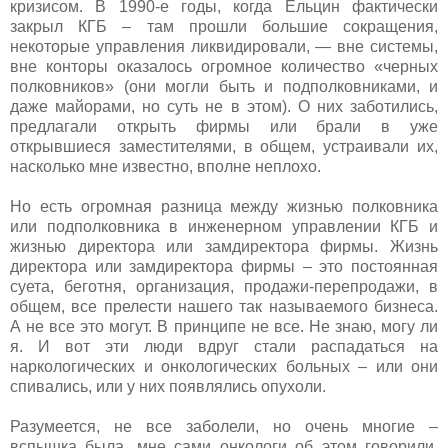
кризисом. В 1990-е годы, когда Ельцин фактически
закрыл КГБ – там прошли большие сокращения,
некоторые управления ликвидировали, — вне системы,
вне конторы оказалось огромное количество «черных
полковников» (они могли быть и подполковниками, и
даже майорами, но суть не в этом). О них заботились,
предлагали открыть фирмы или брали в уже
открывшиеся заместителями, в общем, устраивали их,
насколько мне известно, вполне неплохо.
Но есть огромная разница между жизнью полковника
или подполковника в инженерном управлении КГБ и
жизнью директора или замдиректора фирмы. Жизнь
директора или замдиректора фирмы – это постоянная
суета, беготня, организация, продажи-перепродажи, в
общем, все прелести нашего так называемого бизнеса.
А не все это могут. В принципе не все. Не знаю, могу ли
я. И вот эти люди вдруг стали распадаться на
наркологических и онкологических больных – или они
спивались, или у них появлялись опухоли.
Разумеется, не все заболели, но очень многие –
вспышка была, мне сами онкологи об этом говорили.