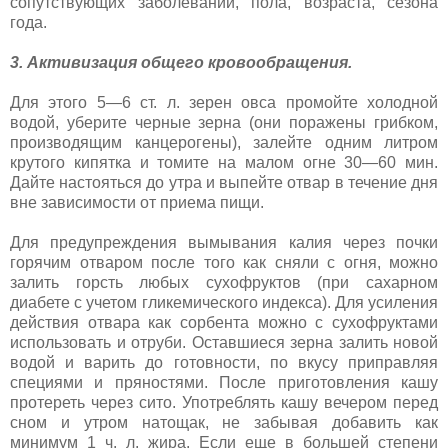
сопутствующих заболеваний, пола, возраста, сезона
года.
3. Активизация общего кровообращения.
Для этого 5—6 ст. л. зерен овса промойте холодной
водой, уберите черные зерна (они поражены грибком,
производящим канцерогены), залейте одним литром
крутого кипятка и томите на малом огне 30—60 мин.
Дайте настояться до утра и выпейте отвар в течение дня
вне зависимости от приема пищи.
Для предупреждения вымывания калия через почки
горячим отваром после того как сняли с огня, можно
залить горсть любых сухофруктов (при сахарном
диабете с учетом гликемического индекса). Для усиления
действия отвара как сорбента можно с сухофруктами
использовать и отруби. Оставшиеся зерна залить новой
водой и варить до готовности, по вкусу приправляя
специями и пряностями. После приготовления кашу
протереть через сито. Употреблять кашу вечером перед
сном и утром натощак, не забывая добавить как
минимум 1 ч. л. жира. Если еще в большей степени