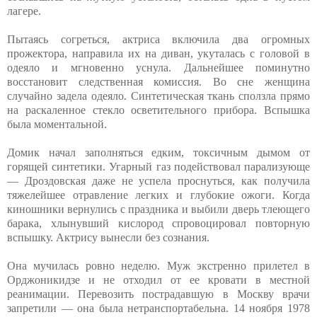
лагере.
Пытаясь согреться, актриса включила два огромных
прожектора, направила их на диван, укуталась с головой в
одеяло и мгновенно уснула. Дальнейшее поминутно
восстановит следственная комиссия. Во сне женщина
случайно задела одеяло. Синтетическая ткань сползла прямо
на раскаленное стекло осветительного прибора. Вспышка
была моментальной.
Домик начал заполняться едким, токсичным дымом от
горящей синтетики. Угарный газ подействовал парализующе
— Дроздовская даже не успела проснуться, как получила
тяжелейшее отравление легких и глубокие ожоги. Когда
киношники вернулись с праздника и выбили дверь тлеющего
барака, хлынувший кислород спровоцировал повторную
вспышку. Актрису вынесли без сознания.
Она мучилась ровно неделю. Муж экстренно прилетел в
Орджоникидзе и не отходил от ее кровати в местной
реанимации. Перевозить пострадавшую в Москву врачи
запретили — она была нетранспортабельна. 14 ноября 1978