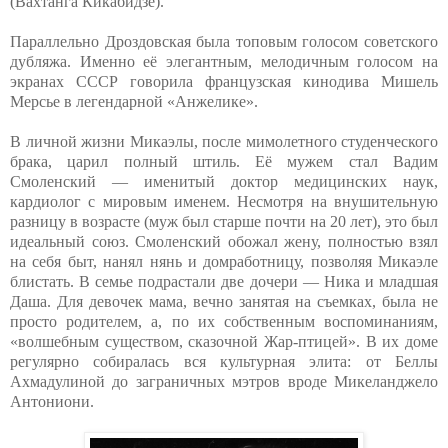
(Вахтанга Кикабидзе).
Параллельно Дроздовская была топовым голосом советского
дубляжа. Именно её элегантным, мелодичным голосом на
экранах СССР говорила французская кинодива Мишель
Мерсье в легендарной «Анжелике».
В личной жизни Микаэлы, после мимолетного студенческого
брака, царил полный штиль. Её мужем стал Вадим
Смоленский — именитый доктор медицинских наук,
кардиолог с мировым именем. Несмотря на внушительную
разницу в возрасте (муж был старше почти на 20 лет), это был
идеальный союз. Смоленский обожал жену, полностью взял
на себя быт, нанял нянь и домработницу, позволяя Микаэле
блистать. В семье подрастали две дочери — Ника и младшая
Даша. Для девочек мама, вечно занятая на съемках, была не
просто родителем, а, по их собственным воспоминаниям,
«волшебным существом, сказочной Жар-птицей». В их доме
регулярно собиралась вся культурная элита: от Беллы
Ахмадулиной до заграничных мэтров вроде Микеланджело
Антониони.