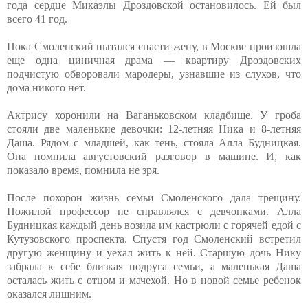
года сердце Микаэлы Дроздовской остановилось. Ей был
всего 41 год.
Пока Смоленский пытался спасти жену, в Москве произошла
еще одна циничная драма — квартиру Дроздовских
подчистую обворовали мародеры, узнавшие из слухов, что
дома никого нет.
Актрису хоронили на Ваганьковском кладбище. У гроба
стояли две маленькие девочки: 12-летняя Ника и 8-летняя
Даша. Рядом с младшей, как тень, стояла Алла Будницкая.
Она помнила августовский разговор в машине. И, как
показало время, помнила не зря.
После похорон жизнь семьи Смоленского дала трещину.
Пожилой профессор не справлялся с девчонками. Алла
Будницкая каждый день возила им кастрюли с горячей едой с
Кутузовского проспекта. Спустя год Смоленский встретил
другую женщину и уехал жить к ней. Старшую дочь Нику
забрала к себе близкая подруга семьи, а маленькая Даша
осталась жить с отцом и мачехой. Но в новой семье ребенок
оказался лишним.