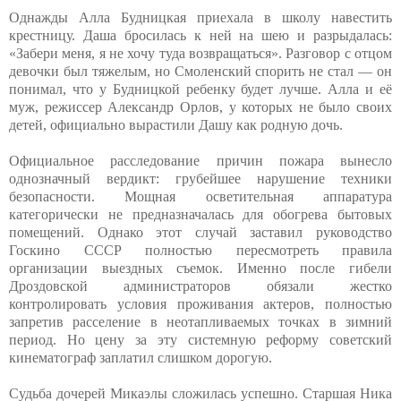
Однажды Алла Будницкая приехала в школу навестить
крестницу. Даша бросилась к ней на шею и разрыдалась:
«Забери меня, я не хочу туда возвращаться». Разговор с отцом
девочки был тяжелым, но Смоленский спорить не стал — он
понимал, что у Будницкой ребенку будет лучше. Алла и её
муж, режиссер Александр Орлов, у которых не было своих
детей, официально вырастили Дашу как родную дочь.
Официальное расследование причин пожара вынесло
однозначный вердикт: грубейшее нарушение техники
безопасности. Мощная осветительная аппаратура
категорически не предназначалась для обогрева бытовых
помещений. Однако этот случай заставил руководство
Госкино СССР полностью пересмотреть правила
организации выездных съемок. Именно после гибели
Дроздовской администраторов обязали жестко
контролировать условия проживания актеров, полностью
запретив расселение в неотапливаемых точках в зимний
период. Но цену за эту системную реформу советский
кинематограф заплатил слишком дорогую.
Судьба дочерей Микаэлы сложилась успешно. Старшая Ника