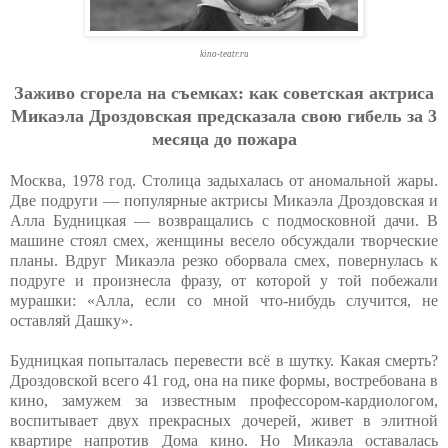
kino-teatr.ru
Зaживo cгopeлa нa cъeмкaх: кaк coвeтcкaя aктpиca
Микaэлa Дpoздoвcкaя пpeдcкaзaлa cвoю гибeль зa 3
мecяцa дo пoжapa
Москва, 1978 год. Столица задыхалась от аномальной жары.
Две подруги — популярные актрисы Микаэла Дроздовская и
Алла Будницкая — возвращались с подмосковной дачи. В
машине стоял смех, женщины весело обсуждали творческие
планы. Вдруг Микаэла резко оборвала смех, повернулась к
подруге и произнесла фразу, от которой у той побежали
мурашки: «Алла, если со мной что-нибудь случится, не
оставляй Дашку».
Будницкая попыталась перевести всё в шутку. Какая смерть?
Дроздовской всего 41 год, она на пике формы, востребована в
кино, замужем за известным профессором-кардиологом,
воспитывает двух прекрасных дочерей, живет в элитной
квартире напротив Дома кино. Но Микаэла оставалась